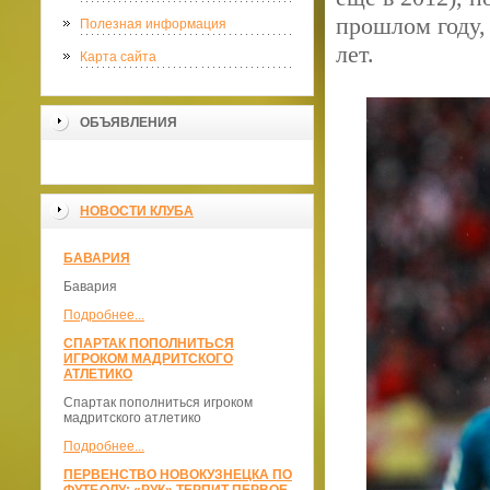
прошлом году, 
Полезная информация
лет.
Карта сайта
ОБЪЯВЛЕНИЯ
НОВОСТИ КЛУБА
БАВАРИЯ
Бавария
Подробнее...
СПАРТАК ПОПОЛНИТЬСЯ
ИГРОКОМ МАДРИТСКОГО
АТЛЕТИКО
Спартак пополниться игроком
мадритского атлетико
Подробнее...
ПЕРВЕНСТВО НОВОКУЗНЕЦКА ПО