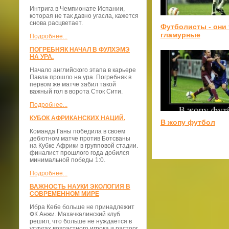
Интрига в Чемпионате Испании,
которая не так давно угасла, кажется
снова расцветает.
Футболисты - они 
гламурные
Подробнее...
ПОГРЕБНЯК НАЧАЛ В ФУЛХЭМЭ
НА УРА.
Начало английского этапа в карьере
Павла прошло на ура. Погребняк в
первом же матче забил такой
важный гол в ворота Сток Сити.
Подробнее...
КУБОК АФРИКАНСКИХ НАЦИЙ.
В жопу футбол
Команда Ганы победила в своем
дебютном матче против Ботсваны
на Кубке Африки в групповой стадии.
финалист прошлого года добился
минимальной победы 1:0.
Подробнее...
ВАЖНОСТЬ НАУКИ ЭКОЛОГИЯ В
СОВРЕМЕННОМ МИРЕ
Ибра Кебе больше не принадлежит
ФК Анжи. Махачкалинский клуб
решил, что больше не нуждается в
услугах возрастного игрока и расторг