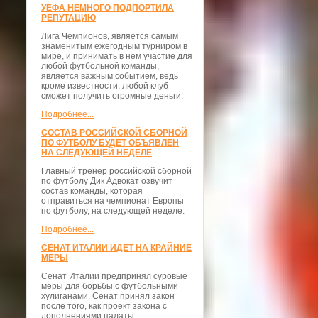
УЕФА НЕМНОГО ПОДПОРТИЛА
РЕПУТАЦИЮ
Лига Чемпионов, является самым
знаменитым ежегодным турниром в
мире, и принимать в нем участие для
любой футбольной команды,
является важным событием, ведь
кроме известности, любой клуб
сможет получить огромные деньги.
Подробнее...
СОСТАВ РОССИЙСКОЙ СБОРНОЙ
ПО ФУТБОЛУ БУДЕТ ОБЪЯВЛЕН
НА СЛЕДУЮЩЕЙ НЕДЕЛЕ
Главный тренер российской сборной
по футболу Дик Адвокат озвучит
состав команды, которая
отправиться на чемпионат Европы
по футболу, на следующей неделе.
Подробнее...
СЕНАТ ИТАЛИИ ИДЕТ НА КРАЙНИЕ
МЕРЫ
Сенат Италии предпринял суровые
меры для борьбы с футбольными
хулиганами. Сенат принял закон
после того, как проект закона с
дополнениями палаты