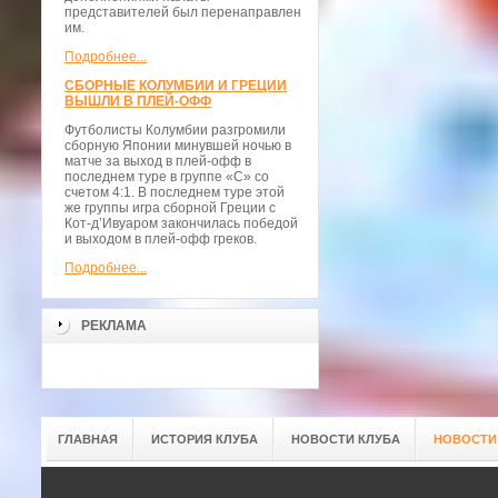
представителей был перенаправлен
им.
Подробнее...
СБОРНЫЕ КОЛУМБИИ И ГРЕЦИИ
ВЫШЛИ В ПЛЕЙ-ОФФ
Футболисты Колумбии разгромили
сборную Японии минувшей ночью в
матче за выход в плей-офф в
последнем туре в группе «С» со
счетом 4:1. В последнем туре этой
же группы игра сборной Греции с
Кот-д’Ивуаром закончилась победой
и выходом в плей-офф греков.
Подробнее...
РЕКЛАМА
ГЛАВНАЯ
ИСТОРИЯ КЛУБА
НОВОСТИ КЛУБА
НОВОСТИ