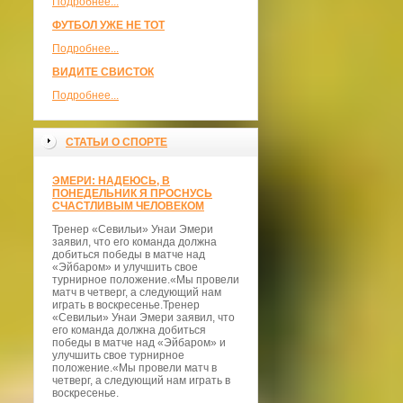
Подробнее...
ФУТБОЛ УЖЕ НЕ ТОТ
Подробнее...
ВИДИТЕ СВИСТОК
Подробнее...
СТАТЬИ О СПОРТЕ
ЭМЕРИ: НАДЕЮСЬ, В
ПОНЕДЕЛЬНИК Я ПРОСНУСЬ
СЧАСТЛИВЫМ ЧЕЛОВЕКОМ
Тренер «Севильи» Унаи Эмери
заявил, что его команда должна
добиться победы в матче над
«Эйбаром» и улучшить свое
турнирное положение.«Мы провели
матч в четверг, а следующий нам
играть в воскресенье.Тренер
«Севильи» Унаи Эмери заявил, что
его команда должна добиться
победы в матче над «Эйбаром» и
улучшить свое турнирное
положение.«Мы провели матч в
четверг, а следующий нам играть в
воскресенье.