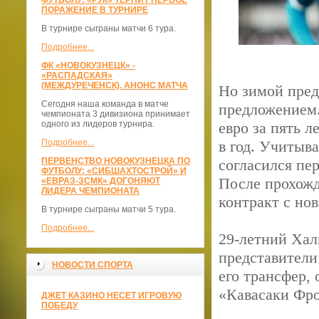
ФУТБОЛУ: «РУК» ТЕРПИТ ПЕРВОЕ
ПОРАЖЕНИЕ В ТУРНИРЕ
В турнире сыграны матчи 6 тура.
Подробнее...
ФК «НОВОКУЗНЕЦК» -
«РАСПАДСКАЯ»
(МЕЖДУРЕЧЕНСК). АНОНС МАТЧА
Но зимой пред
Сегодня наша команда в матче
предложением.
чемпионата 3 дивизиона принимает
одного из лидеров турнира.
евро за пять л
Подробнее...
в год. Учитыва
ПЕРВЕНСТВО НОВОКУЗНЕЦКА ПО
согласился пе
ФУТБОЛУ: «СИБШАХТОСТРОЙ» И
После прохожд
«ЕВРАЗ-ЗСМК» ДОГОНЯЮТ
ЛИДЕРА ЧЕМПИОНАТА
контракт с но
В турнире сыграны матчи 5 тура.
Подробнее...
29-летний Халк
представители
НОВОСТИ СПОРТА
его трансфер,
«Кавасаки Фро
ДЖЕТ КАЗИНО НЕСЕТ ИГРОВУЮ
ПОБЕДУ