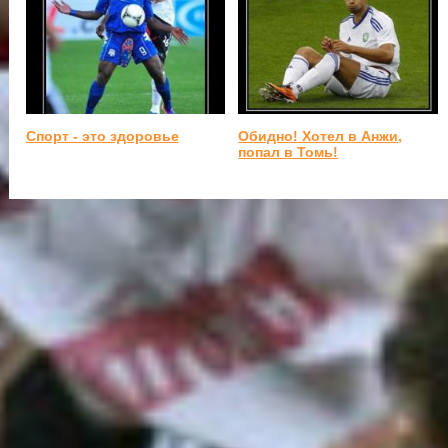
Спорт - это здоровье
Обидно! Хотел в Анжи,
попал в Томь!