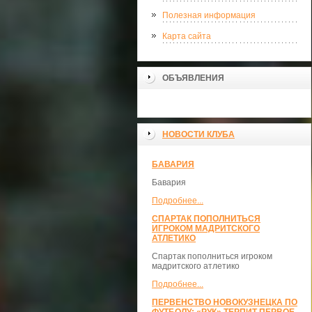
Полезная информация
Карта сайта
ОБЪЯВЛЕНИЯ
НОВОСТИ КЛУБА
БАВАРИЯ
Бавария
Подробнее...
СПАРТАК ПОПОЛНИТЬСЯ
ИГРОКОМ МАДРИТСКОГО
АТЛЕТИКО
Спартак пополниться игроком
мадритского атлетико
Подробнее...
ПЕРВЕНСТВО НОВОКУЗНЕЦКА ПО