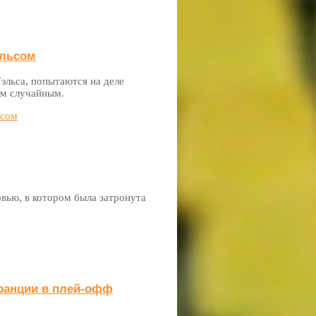
эльсом
эльса, попытаются на деле
ем случайным.
ьсом
вью, в котором была затронута
Франции в плей-офф