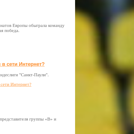
онатов Европы обыграла команду
ая победа.
 в сети Интернет?
ндеслиги "Санкт-Паули".
 сети Интернет?
 представителя группы «В» и