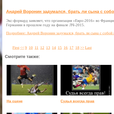
Андрей Воронин задумался, брать ли сына с соб
Экс-форвард заявляет, что организация «Евро-2016» во Франци
Германии в прошлом году на финале ЛЧ-2015.
Подробнее: Андрей Воронин задумался, брать ли сына с собой
First
<<
9
10
11
12
13
14
15
16
17
18
>>
Last
Смотрите также:
На сцене
Судья всегда прав