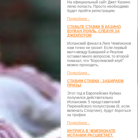
На официальный сайт Джет Казино
легко попасть. Просто необходимо
будет пройти регистрацию.
Подробнее...
СТАВЬТЕ СТАВКИ В КАЗИНО
ВУЛКАН РОЯЛЬ, СЛЕДУЯ ЗА
ДЖЕКПОТОМ
Испанский финал в Лиге Чемпионов
нам точно не грозит. Если первый
матч между Баварией и Реалом
оставил много вопросов, то второй
показал, что "Королевский клуб"
можно проходить.
Подробнее...
СТАВИМ СТАВКИ - ЗАБИРАЕМ
ПРИЗЫ
Этот год в Европейских Кубках
получился действительно
Испанским. 5 представителей
Пиренейского полуострова (6, если
включать Спортинг), будут бороться
за трофеи.
Подробнее...
ИНТРИГА В ЧЕМПИОНАТЕ
ИСПАНИИ РАСЦВЕТАЕТ.