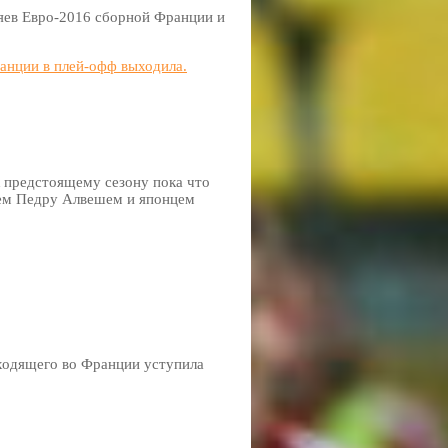
зяев Евро-2016 сборной Франции и
ранции в плей-офф выходила.
 предстоящему сезону пока что
ьцем Педру Алвешем и японцем
ходящего во Франции уступила