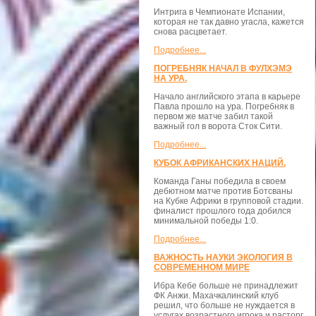
Интрига в Чемпионате Испании,
которая не так давно угасла, кажется
снова расцветает.
Подробнее...
ПОГРЕБНЯК НАЧАЛ В ФУЛХЭМЭ
НА УРА.
Начало английского этапа в карьере
Павла прошло на ура. Погребняк в
первом же матче забил такой
важный гол в ворота Сток Сити.
Подробнее...
КУБОК АФРИКАНСКИХ НАЦИЙ.
Команда Ганы победила в своем
дебютном матче против Ботсваны
на Кубке Африки в групповой стадии.
финалист прошлого года добился
минимальной победы 1:0.
Подробнее...
ВАЖНОСТЬ НАУКИ ЭКОЛОГИЯ В
СОВРЕМЕННОМ МИРЕ
Ибра Кебе больше не принадлежит
ФК Анжи. Махачкалинский клуб
решил, что больше не нуждается в
услугах возрастного игрока и расторг