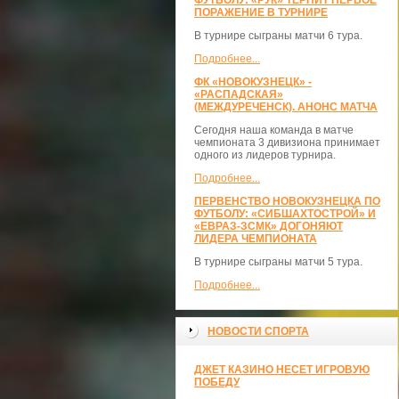
ФУТБОЛУ: «РУК» ТЕРПИТ ПЕРВОЕ
ПОРАЖЕНИЕ В ТУРНИРЕ
В турнире сыграны матчи 6 тура.
Подробнее...
ФК «НОВОКУЗНЕЦК» -
«РАСПАДСКАЯ»
(МЕЖДУРЕЧЕНСК). АНОНС МАТЧА
Сегодня наша команда в матче
чемпионата 3 дивизиона принимает
одного из лидеров турнира.
Подробнее...
ПЕРВЕНСТВО НОВОКУЗНЕЦКА ПО
ФУТБОЛУ: «СИБШАХТОСТРОЙ» И
«ЕВРАЗ-ЗСМК» ДОГОНЯЮТ
ЛИДЕРА ЧЕМПИОНАТА
В турнире сыграны матчи 5 тура.
Подробнее...
НОВОСТИ СПОРТА
ДЖЕТ КАЗИНО НЕСЕТ ИГРОВУЮ
ПОБЕДУ