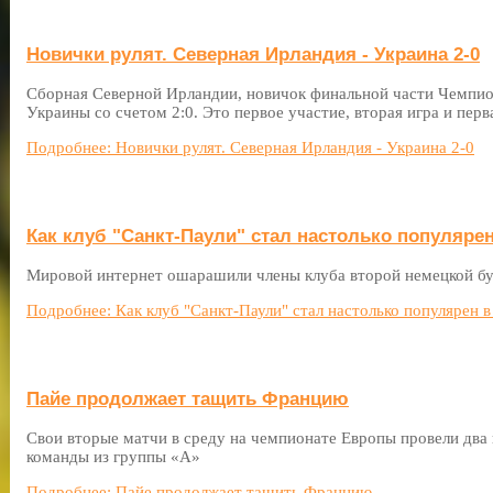
Новички рулят. Северная Ирландия - Украина 2-0
Сборная Северной Ирландии, новичок финальной части Чемпи
Украины со счетом 2:0. Это первое участие, вторая игра и перв
Подробнее: Новички рулят. Северная Ирландия - Украина 2-0
Как клуб "Санкт-Паули" стал настолько популярен
Мировой интернет ошарашили члены клуба второй немецкой бу
Подробнее: Как клуб "Санкт-Паули" стал настолько популярен в
Пайе продолжает тащить Францию
Свои вторые матчи в среду на чемпионате Европы провели два
команды из группы «А»
Подробнее: Пайе продолжает тащить Францию