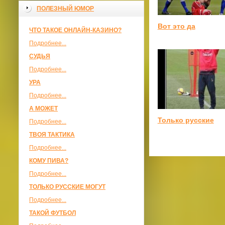
ПОЛЕЗНЫЙ ЮМОР
Вот это да
ЧТО ТАКОЕ ОНЛАЙН-КАЗИНО?
Подробнее...
СУДЬЯ
Подробнее...
УРА
Подробнее...
А МОЖЕТ
Только русские
Подробнее...
ТВОЯ ТАКТИКА
Подробнее...
КОМУ ПИВА?
Подробнее...
ТОЛЬКО РУССКИЕ МОГУТ
Подробнее...
ТАКОЙ ФУТБОЛ