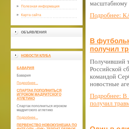
масштабному 
Полезная информация
Подробнее:
Карта сайта
ОБЪЯВЛЕНИЯ
В футболь
получил т
НОВОСТИ КЛУБА
Получивший т
Российской сб
БАВАРИЯ
командой Серб
Бавария
новостные аге
Подробнее...
СПАРТАК ПОПОЛНИТЬСЯ
Подробнее: В
ИГРОКОМ МАДРИТСКОГО
АТЛЕТИКО
получил трав
Спартак пополниться игроком
мадритского атлетико
Подробнее...
ПЕРВЕНСТВО НОВОКУЗНЕЦКА ПО
Один в од