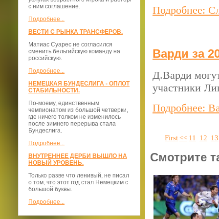
с ним соглашение.
Подробнее: С
Подробнее...
ВЕСТИ С РЫНКА ТРАНСФЕРОВ.
Матиас Суарес не согласился
Варди за 2
сменить бельгийскую команду на
российскую.
Подробнее...
Д.Варди могут
НЕМЕЦКАЯ БУНДЕСЛИГА - ОПЛОТ
участники Ли
СТАБИЛЬНОСТИ.
По-моему, единственным
Подробнее: В
чемпионатом из большой четверки,
где ничего толком не изменилось
после зимнего перерыва стала
Бундеслига.
First
<<
11
12
13
Подробнее...
Смотрите т
ВНУТРЕННЕЕ ДЕРБИ ВЫШЛО НА
НОВЫЙ УРОВЕНЬ.
Только разве что ленивый, не писал
о том, что этот год стал Немецким с
большой буквы.
Подробнее...