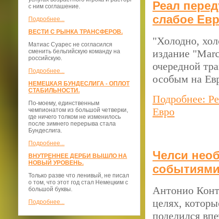
Реал перед
с ним соглашение.
слабое Ев
Подробнее...
ВЕСТИ С РЫНКА ТРАНСФЕРОВ.
"Холодно, хол
Матиас Суарес не согласился
издание "Mar
сменить бельгийскую команду на
российскую.
очередной тр
Подробнее...
особым на Ев
НЕМЕЦКАЯ БУНДЕСЛИГА - ОПЛОТ
СТАБИЛЬНОСТИ.
Подробнее: Ре
По-моему, единственным
Евро
чемпионатом из большой четверки,
где ничего толком не изменилось
после зимнего перерыва стала
Бундеслига.
Подробнее...
Челси необ
ВНУТРЕННЕЕ ДЕРБИ ВЫШЛО НА
НОВЫЙ УРОВЕНЬ.
событиями
Только разве что ленивый, не писал
о том, что этот год стал Немецким с
Антонио Конте
большой буквы.
целях, которы
Подробнее...
поделился впе