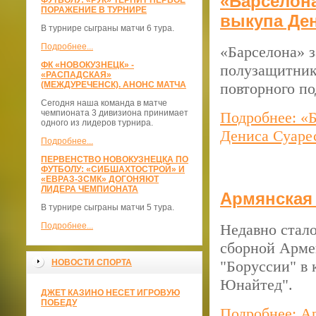
«Барселон
ФУТБОЛУ: «РУК» ТЕРПИТ ПЕРВОЕ
ПОРАЖЕНИЕ В ТУРНИРЕ
выкупа Де
В турнире сыграны матчи 6 тура.
Подробнее...
«Барселона» з
ФК «НОВОКУЗНЕЦК» -
полузащитник
«РАСПАДСКАЯ»
(МЕЖДУРЕЧЕНСК). АНОНС МАТЧА
повторного по
Сегодня наша команда в матче
чемпионата 3 дивизиона принимает
Подробнее: «Б
одного из лидеров турнира.
Дениса Суаре
Подробнее...
ПЕРВЕНСТВО НОВОКУЗНЕЦКА ПО
ФУТБОЛУ: «СИБШАХТОСТРОЙ» И
«ЕВРАЗ-ЗСМК» ДОГОНЯЮТ
ЛИДЕРА ЧЕМПИОНАТА
Армянская 
В турнире сыграны матчи 5 тура.
Подробнее...
Недавно стало
сборной Арме
НОВОСТИ СПОРТА
"Боруссии" в 
Юнайтед".
ДЖЕТ КАЗИНО НЕСЕТ ИГРОВУЮ
ПОБЕДУ
Подробнее: Ар