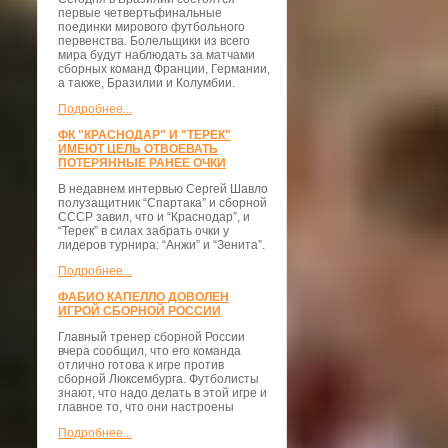
первые четвертьфинальные
поединки мирового футбольного
первенства. Болельщики из всего
мира будут наблюдать за матчами
сборных команд Франции, Германии,
а также, Бразилии и Колумбии.
Подробнее...
ФК "КРАСНОДАР" И "ТЕРЕК"
ИМЕЮТ ЦЕЛЬ ОТВОЕВАТЬ
ПОТЕРЯННЫЕ РАНЕЕ ОЧКИ
В недавнем интервью Сергей Шавло
полузащитник “Спартака” и сборной
СССР завил, что и “Краснодар”, и
“Терек” в силах забрать очки у
лидеров турнира: “Анжи” и “Зенита”.
Подробнее...
ФАБИО КАПЕЛЛО ДОВОЛЕН
ИГРОЙ СБОРНОЙ РОССИИ
Главный тренер сборной России
вчера сообщил, что его команда
отлично готова к игре против
сборной Люксембурга. Футболисты
знают, что надо делать в этой игре и
главное то, что они настроены
Подробнее...