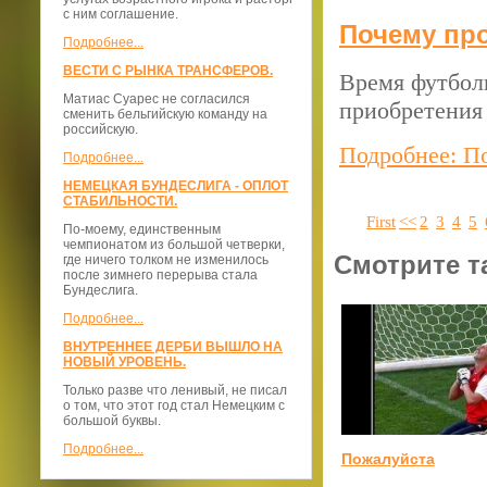
с ним соглашение.
Почему про
Подробнее...
ВЕСТИ С РЫНКА ТРАНСФЕРОВ.
Время футболи
Матиас Суарес не согласился
приобретения
сменить бельгийскую команду на
российскую.
Подробнее: П
Подробнее...
НЕМЕЦКАЯ БУНДЕСЛИГА - ОПЛОТ
СТАБИЛЬНОСТИ.
First
<<
2
3
4
5
По-моему, единственным
чемпионатом из большой четверки,
Смотрите т
где ничего толком не изменилось
после зимнего перерыва стала
Бундеслига.
Подробнее...
ВНУТРЕННЕЕ ДЕРБИ ВЫШЛО НА
НОВЫЙ УРОВЕНЬ.
Только разве что ленивый, не писал
о том, что этот год стал Немецким с
большой буквы.
Подробнее...
Пожалуйста