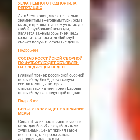
УЕФА НЕМНОГО ПОДПОРТИЛА
РЕПУТАЦИЮ
Лига Чемпионов, является самым
знаменитым ежегодным турниром в
мире, и принимать в нем участие для
любой футбольной команды,
является важным событием, ведь
кроме известности, любой клуб
сможет получить огромные деньги.
Подробнее...
СОСТАВ РОССИЙСКОЙ СБОРНОЙ
ПО ФУТБОЛУ БУДЕТ ОБЪЯВЛЕН
НА СЛЕДУЮЩЕЙ НЕДЕЛЕ
Главный тренер российской сборной
по футболу Дик Адвокат озвучит
состав команды, которая
отправиться на чемпионат Европы
по футболу, на следующей неделе.
Подробнее...
СЕНАТ ИТАЛИИ ИДЕТ НА КРАЙНИЕ
МЕРЫ
Сенат Италии предпринял суровые
меры для борьбы с футбольными
хулиганами. Сенат принял закон
после того, как проект закона с
дополнениями палаты