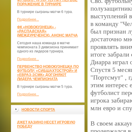
Сво. футбольн
ФУТБОЛУ: «РУК» ТЕРПИТ ПЕРВОЕ
ПОРАЖЕНИЕ В ТУРНИРЕ
полузащитники
В турнире сыграны матчи 6 тура.
выступлений в
Подробнее...
в команду "Чел
ФК «НОВОКУЗНЕЦК» -
был признан л
«РАСПАДСКАЯ»
(МЕЖДУРЕЧЕНСК). АНОНС МАТЧА
достаточно мн
Сегодня наша команда в матче
проявлять вни
чемпионата 3 дивизиона принимает
одного из лидеров турнира.
итоге забрали 
Подробнее...
Диарра играл о
ПЕРВЕНСТВО НОВОКУЗНЕЦКА ПО
Спустя 5 меся
ФУТБОЛУ: «СИБШАХТОСТРОЙ» И
«ЕВРАЗ-ЗСМК» ДОГОНЯЮТ
"Портсмут" , 
ЛИДЕРА ЧЕМПИОНАТА
этим интерес 
В турнире сыграны матчи 5 тура.
футболист пере
Подробнее...
игрока забира
млн евро и спу
НОВОСТИ СПОРТА
В своем аккау
ДЖЕТ КАЗИНО НЕСЕТ ИГРОВУЮ
ПОБЕДУ
продержался в