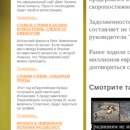
На официальный сайт Джет Казино
скоропостижно
легко попасть. Просто необходимо
будет пройти регистрацию.
Подробнее...
Задолженность
СТАВЬТЕ СТАВКИ В КАЗИНО
составляет не
ВУЛКАН РОЯЛЬ, СЛЕДУЯ ЗА
ДЖЕКПОТОМ
руководители 
Испанский финал в Лиге Чемпионов
нам точно не грозит. Если первый
матч между Баварией и Реалом
Ранее ходили с
оставил много вопросов, то второй
показал, что "Королевский клуб"
миллионов евр
можно проходить.
договориться 
Подробнее...
СТАВИМ СТАВКИ - ЗАБИРАЕМ
ПРИЗЫ
Смотрите т
Этот год в Европейских Кубках
получился действительно
Испанским. 5 представителей
Пиренейского полуострова (6, если
включать Спортинг), будут бороться
за трофеи.
Подробнее...
ИНТРИГА В ЧЕМПИОНАТЕ
ИСПАНИИ РАСЦВЕТАЕТ.