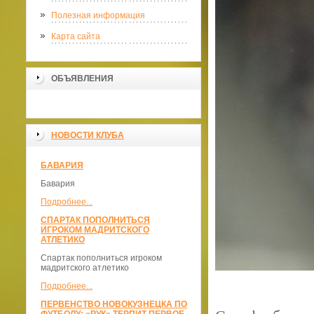
Полезная информация
Карта сайта
ОБЪЯВЛЕНИЯ
НОВОСТИ КЛУБА
БАВАРИЯ
Бавария
Подробнее...
СПАРТАК ПОПОЛНИТЬСЯ
ИГРОКОМ МАДРИТСКОГО
АТЛЕТИКО
Спартак пополниться игроком
мадритского атлетико
Подробнее...
ПЕРВЕНСТВО НОВОКУЗНЕЦКА ПО