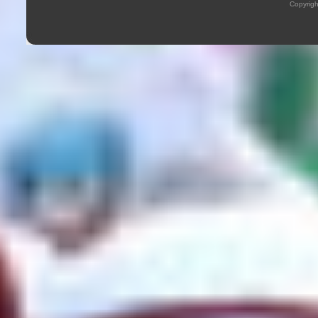
Copyrig