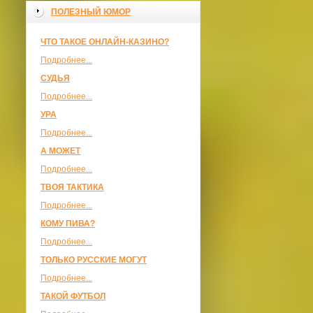
ПОЛЕЗНЫЙ ЮМОР
ЧТО ТАКОЕ ОНЛАЙН-КАЗИНО?
Подробнее...
СУДЬЯ
Подробнее...
УРА
Подробнее...
А МОЖЕТ
Подробнее...
ТВОЯ ТАКТИКА
Подробнее...
КОМУ ПИВА?
Подробнее...
ТОЛЬКО РУССКИЕ МОГУТ
Подробнее...
ТАКОЙ ФУТБОЛ