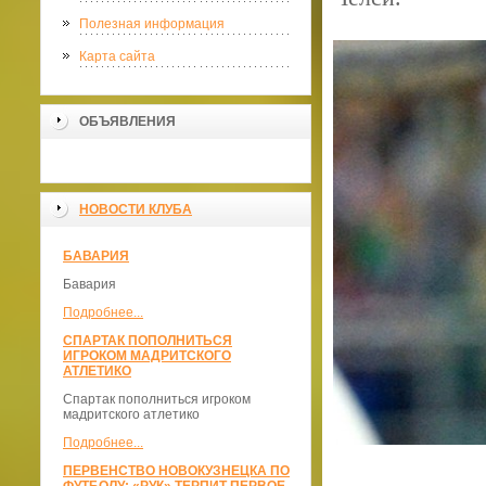
Полезная информация
Карта сайта
ОБЪЯВЛЕНИЯ
НОВОСТИ КЛУБА
БАВАРИЯ
Бавария
Подробнее...
СПАРТАК ПОПОЛНИТЬСЯ
ИГРОКОМ МАДРИТСКОГО
АТЛЕТИКО
Спартак пополниться игроком
мадритского атлетико
Подробнее...
ПЕРВЕНСТВО НОВОКУЗНЕЦКА ПО