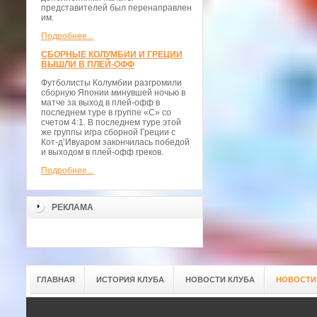
представителей был перенаправлен
им.
Подробнее...
СБОРНЫЕ КОЛУМБИИ И ГРЕЦИИ
ВЫШЛИ В ПЛЕЙ-ОФФ
Футболисты Колумбии разгромили
сборную Японии минувшей ночью в
матче за выход в плей-офф в
последнем туре в группе «С» со
счетом 4:1. В последнем туре этой
же группы игра сборной Греции с
Кот-д’Ивуаром закончилась победой
и выходом в плей-офф греков.
Подробнее...
РЕКЛАМА
ГЛАВНАЯ
ИСТОРИЯ КЛУБА
НОВОСТИ КЛУБА
НОВОСТИ