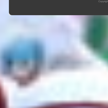
Copyrig