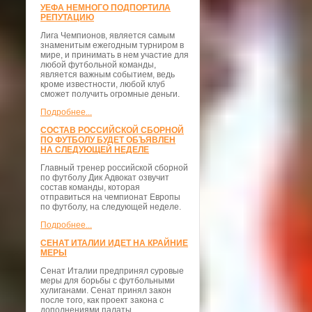
УЕФА НЕМНОГО ПОДПОРТИЛА
РЕПУТАЦИЮ
Лига Чемпионов, является самым
знаменитым ежегодным турниром в
мире, и принимать в нем участие для
любой футбольной команды,
является важным событием, ведь
кроме известности, любой клуб
сможет получить огромные деньги.
Подробнее...
СОСТАВ РОССИЙСКОЙ СБОРНОЙ
ПО ФУТБОЛУ БУДЕТ ОБЪЯВЛЕН
НА СЛЕДУЮЩЕЙ НЕДЕЛЕ
Главный тренер российской сборной
по футболу Дик Адвокат озвучит
состав команды, которая
отправиться на чемпионат Европы
по футболу, на следующей неделе.
Подробнее...
СЕНАТ ИТАЛИИ ИДЕТ НА КРАЙНИЕ
МЕРЫ
Сенат Италии предпринял суровые
меры для борьбы с футбольными
хулиганами. Сенат принял закон
после того, как проект закона с
дополнениями палаты