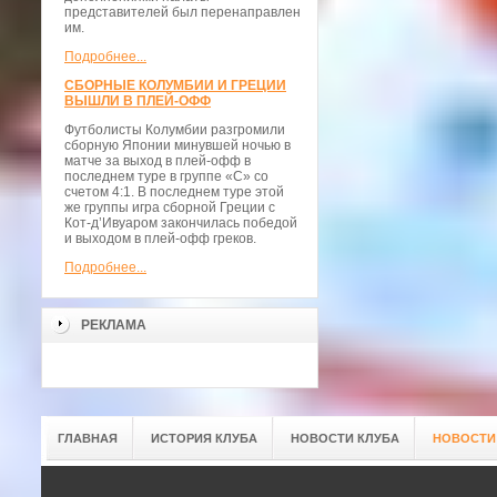
представителей был перенаправлен
им.
Подробнее...
СБОРНЫЕ КОЛУМБИИ И ГРЕЦИИ
ВЫШЛИ В ПЛЕЙ-ОФФ
Футболисты Колумбии разгромили
сборную Японии минувшей ночью в
матче за выход в плей-офф в
последнем туре в группе «С» со
счетом 4:1. В последнем туре этой
же группы игра сборной Греции с
Кот-д’Ивуаром закончилась победой
и выходом в плей-офф греков.
Подробнее...
РЕКЛАМА
ГЛАВНАЯ
ИСТОРИЯ КЛУБА
НОВОСТИ КЛУБА
НОВОСТИ