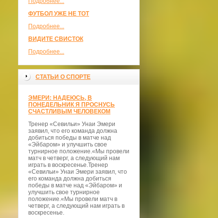
Подробнее...
ФУТБОЛ УЖЕ НЕ ТОТ
Подробнее...
ВИДИТЕ СВИСТОК
Подробнее...
СТАТЬИ О СПОРТЕ
ЭМЕРИ: НАДЕЮСЬ, В
ПОНЕДЕЛЬНИК Я ПРОСНУСЬ
СЧАСТЛИВЫМ ЧЕЛОВЕКОМ
Тренер «Севильи» Унаи Эмери
заявил, что его команда должна
добиться победы в матче над
«Эйбаром» и улучшить свое
турнирное положение.«Мы провели
матч в четверг, а следующий нам
играть в воскресенье.Тренер
«Севильи» Унаи Эмери заявил, что
его команда должна добиться
победы в матче над «Эйбаром» и
улучшить свое турнирное
положение.«Мы провели матч в
четверг, а следующий нам играть в
воскресенье.