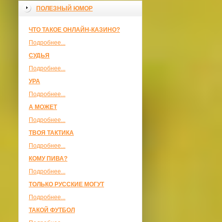
ПОЛЕЗНЫЙ ЮМОР
ЧТО ТАКОЕ ОНЛАЙН-КАЗИНО?
Подробнее...
СУДЬЯ
Подробнее...
УРА
Подробнее...
А МОЖЕТ
Подробнее...
ТВОЯ ТАКТИКА
Подробнее...
КОМУ ПИВА?
Подробнее...
ТОЛЬКО РУССКИЕ МОГУТ
Подробнее...
ТАКОЙ ФУТБОЛ