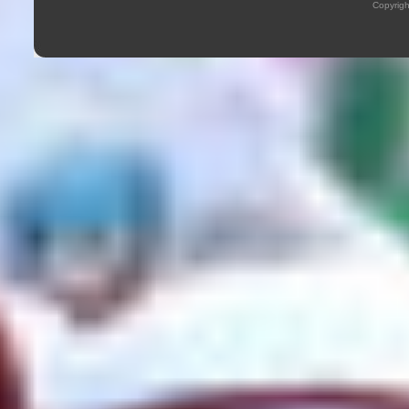
Copyrig