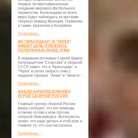
первые четвертьфинальные
поединки мирового футбольного
первенства. Болельщики из всего
мира будут наблюдать за матчами
сборных команд Франции, Германии,
а также, Бразилии и Колумбии.
Подробнее...
ФК "КРАСНОДАР" И "ТЕРЕК"
ИМЕЮТ ЦЕЛЬ ОТВОЕВАТЬ
ПОТЕРЯННЫЕ РАНЕЕ ОЧКИ
В недавнем интервью Сергей Шавло
полузащитник “Спартака” и сборной
СССР завил, что и “Краснодар”, и
“Терек” в силах забрать очки у
лидеров турнира: “Анжи” и “Зенита”.
Подробнее...
ФАБИО КАПЕЛЛО ДОВОЛЕН
ИГРОЙ СБОРНОЙ РОССИИ
Главный тренер сборной России
вчера сообщил, что его команда
отлично готова к игре против
сборной Люксембурга. Футболисты
знают, что надо делать в этой игре и
главное то, что они настроены
Подробнее...