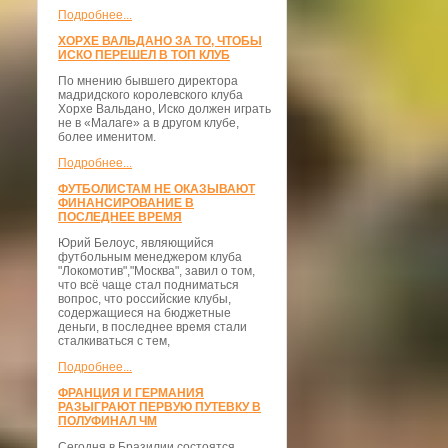
Подробнее...
ХОРХЕ ВАЛЬДАНО ЗА ТО, ЧТОБЫ
ИСКО ПЕРЕШЕЛ В ТОП КЛУБ
По мнению бывшего директора
мадридского королевского клуба
Хорхе Вальдано, Иско должен играть
не в «Малаге» а в другом клубе,
более именитом.
Подробнее...
ФУТБОЛИСТАМ НЕ ОКАЗЫВАЮТ
ФИНАНСИРОВАНИЕ В
ПОСЛЕДНЕЕ ВРЕМЯ
Юрий Белоус, являющийся
футбольным менеджером клуба
"Локомотив","Москва", завил о том,
что всё чаще стал подниматься
вопрос, что российские клубы,
содержащиеся на бюджетные
деньги, в последнее время стали
сталкиваться с тем,
Подробнее...
ФРАНЦИЯ И ГЕРМАНИЯ
РАЗЫГРАЮТ ПЕРВУЮ ПУТЕВКУ В
ПОЛУФИНАЛ ЧМ
Сегодня в Бразилии состоятся