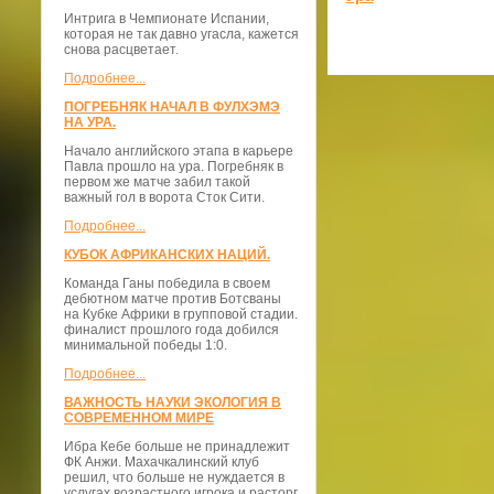
Интрига в Чемпионате Испании,
которая не так давно угасла, кажется
снова расцветает.
Подробнее...
ПОГРЕБНЯК НАЧАЛ В ФУЛХЭМЭ
НА УРА.
Начало английского этапа в карьере
Павла прошло на ура. Погребняк в
первом же матче забил такой
важный гол в ворота Сток Сити.
Подробнее...
КУБОК АФРИКАНСКИХ НАЦИЙ.
Команда Ганы победила в своем
дебютном матче против Ботсваны
на Кубке Африки в групповой стадии.
финалист прошлого года добился
минимальной победы 1:0.
Подробнее...
ВАЖНОСТЬ НАУКИ ЭКОЛОГИЯ В
СОВРЕМЕННОМ МИРЕ
Ибра Кебе больше не принадлежит
ФК Анжи. Махачкалинский клуб
решил, что больше не нуждается в
услугах возрастного игрока и расторг