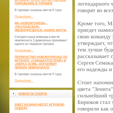
ФУТБОЛУ: «РУК» ТЕРПИТ ПЕРВОЕ
легендарного 
ПОРАЖЕНИЕ В ТУРНИРЕ
говорят во все
В турнире сыграны матчи 6 тура.
Подробнее...
Кроме того, М
ФК «НОВОКУЗНЕЦК» -
«РАСПАДСКАЯ»
приедет намно
(МЕЖДУРЕЧЕНСК). АНОНС МАТЧА
свою команду 
Сегодня наша команда в матче
чемпионата 3 дивизиона принимает
утверждает, ч
одного из лидеров турнира.
тем лучше буд
Подробнее...
рассказывает 
ПЕРВЕНСТВО НОВОКУЗНЕЦКА ПО
ФУТБОЛУ: «СИБШАХТОСТРОЙ» И
Сергея Семака 
«ЕВРАЗ-ЗСМК» ДОГОНЯЮТ
ЛИДЕРА ЧЕМПИОНАТА
его надежды и
В турнире сыграны матчи 5 тура.
Подробнее...
Стоит напомн
цвета "Зенита"
НОВОСТИ СПОРТА
сильнейший тр
Бирюков стал 
ДЖЕТ КАЗИНО НЕСЕТ ИГРОВУЮ
говорили как о
ПОБЕДУ