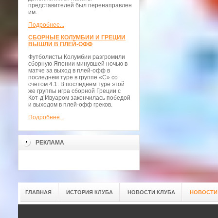
представителей был перенаправлен
им.
Подробнее...
СБОРНЫЕ КОЛУМБИИ И ГРЕЦИИ
ВЫШЛИ В ПЛЕЙ-ОФФ
Футболисты Колумбии разгромили
сборную Японии минувшей ночью в
матче за выход в плей-офф в
последнем туре в группе «С» со
счетом 4:1. В последнем туре этой
же группы игра сборной Греции с
Кот-д’Ивуаром закончилась победой
и выходом в плей-офф греков.
Подробнее...
РЕКЛАМА
ГЛАВНАЯ
ИСТОРИЯ КЛУБА
НОВОСТИ КЛУБА
НОВОСТИ