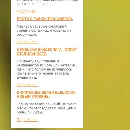
с ним соглашение.
Подробнее...
ВЕСТИ С РЫНКА ТРАНСФЕРОВ.
Матиас Суарес не согласился
сменить бельгийскую команду на
российскую.
Подробнее...
НЕМЕЦКАЯ БУНДЕСЛИГА - ОПЛОТ
СТАБИЛЬНОСТИ.
По-моему, единственным
чемпионатом из большой четверки,
где ничего толком не изменилось
после зимнего перерыва стала
Бундеслига.
Подробнее...
ВНУТРЕННЕЕ ДЕРБИ ВЫШЛО НА
НОВЫЙ УРОВЕНЬ.
Только разве что ленивый, не писал
о том, что этот год стал Немецким с
большой буквы.
Подробнее...