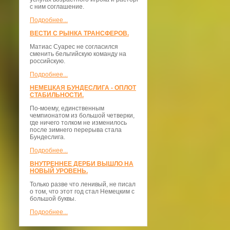
с ним соглашение.
Подробнее...
ВЕСТИ С РЫНКА ТРАНСФЕРОВ.
Матиас Суарес не согласился
сменить бельгийскую команду на
российскую.
Подробнее...
НЕМЕЦКАЯ БУНДЕСЛИГА - ОПЛОТ
СТАБИЛЬНОСТИ.
По-моему, единственным
чемпионатом из большой четверки,
где ничего толком не изменилось
после зимнего перерыва стала
Бундеслига.
Подробнее...
ВНУТРЕННЕЕ ДЕРБИ ВЫШЛО НА
НОВЫЙ УРОВЕНЬ.
Только разве что ленивый, не писал
о том, что этот год стал Немецким с
большой буквы.
Подробнее...