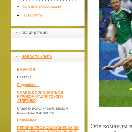
Полезная информация
Карта сайта
ОБЪЯВЛЕНИЯ
НОВОСТИ КЛУБА
БАВАРИЯ
Бавария
Подробнее...
СПАРТАК ПОПОЛНИТЬСЯ
ИГРОКОМ МАДРИТСКОГО
АТЛЕТИКО
Спартак пополниться игроком
мадритского атлетико
Подробнее...
Обе команды в
ПЕРВЕНСТВО НОВОКУЗНЕЦКА ПО