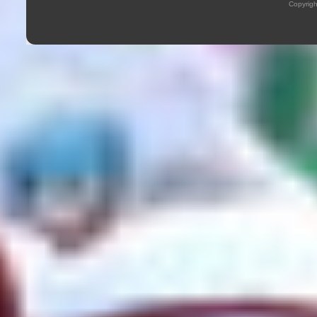
Copyrig