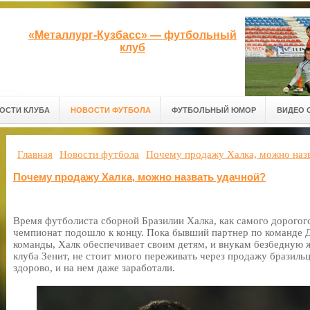
«Металлург-Кузбасс» — футбольный
клуб
ОСТИ КЛУБА
НОВОСТИ ФУТБОЛА
ФУТБОЛЬНЫЙ ЮМОР
ВИДЕО 
Главная
Новости футбола
Почему продажу Халка, можно назв
Почему продажу Халка, можно назвать удачной?
Время футболиста сборной Бразилии Халка, как самого дорогог
чемпионат подошло к концу. Пока бывший партнер по команде 
команды, Халк обеспечивает своим детям, и внукам безбедную
клуба Зенит, не стоит много переживать через продажу бразильца
здорово, и на нем даже заработали.