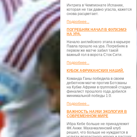
Интрига в Чемпионате Испании,
которая не так давно угасла, кажется
снова расцветает.
Подробнее...
ПОГРЕБНЯК НАЧАЛ В ФУЛХЭМЭ
НА УРА.
Начало английского этапа в карьере
Павла прошло на ура. Погребняк в
первом же матче забил такой
важный гол в ворота Сток Сити.
Подробнее...
КУБОК АФРИКАНСКИХ НАЦИЙ.
Команда Ганы победила в своем
дебютном матче против Ботсваны
на Кубке Африки в групповой стадии.
финалист прошлого года добился
минимальной победы 1:0.
Подробнее...
ВАЖНОСТЬ НАУКИ ЭКОЛОГИЯ В
СОВРЕМЕННОМ МИРЕ
Ибра Кебе больше не принадлежит
ФК Анжи. Махачкалинский клуб
решил, что больше не нуждается в
услугах возрастного игрока и расторг