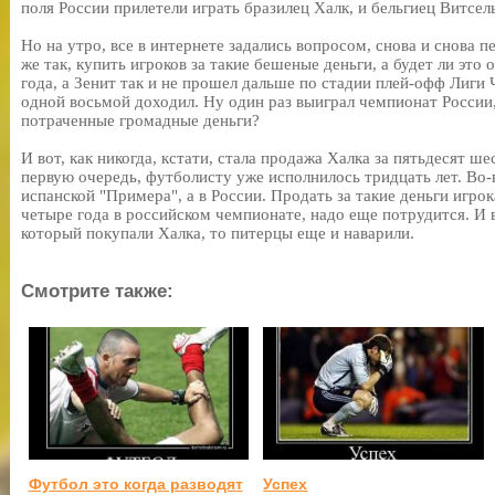
поля России прилетели играть бразилец Халк, и бельгиец Витсел
Но на утро, все в интернете задались вопросом, снова и снова п
же так, купить игроков за такие бешеные деньги, а будет ли это
года, а Зенит так и не прошел дальше по стадии плей-офф Лиги 
одной восьмой доходил. Ну один раз выиграл чемпионат России,
потраченные громадные деньги?
И вот, как никогда, кстати, стала продажа Халка за пятьдесят ш
первую очередь, футболисту уже исполнилось тридцать лет. Во-в
испанской "Примера", а в России. Продать за такие деньги игро
четыре года в российском чемпионате, надо еще потрудится. И в
который покупали Халка, то питерцы еще и наварили.
Смотрите также:
Футбол это когда разводят
Успех