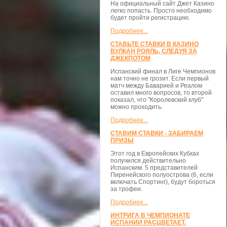
На официальный сайт Джет Казино
легко попасть. Просто необходимо
будет пройти регистрацию.
Подробнее...
СТАВЬТЕ СТАВКИ В КАЗИНО
ВУЛКАН РОЯЛЬ, СЛЕДУЯ ЗА
ДЖЕКПОТОМ
Испанский финал в Лиге Чемпионов
нам точно не грозит. Если первый
матч между Баварией и Реалом
оставил много вопросов, то второй
показал, что "Королевский клуб"
можно проходить.
Подробнее...
СТАВИМ СТАВКИ - ЗАБИРАЕМ
ПРИЗЫ
Этот год в Европейских Кубках
получился действительно
Испанским. 5 представителей
Пиренейского полуострова (6, если
включать Спортинг), будут бороться
за трофеи.
Подробнее...
ИНТРИГА В ЧЕМПИОНАТЕ
ИСПАНИИ РАСЦВЕТАЕТ.