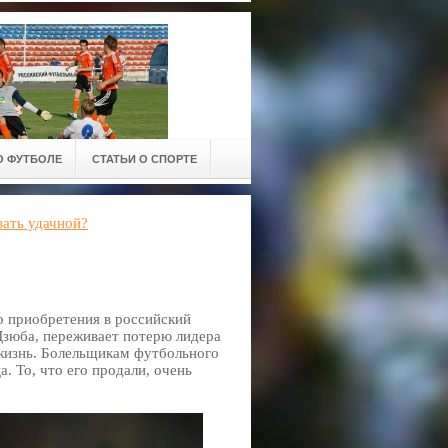
О ФУТБОЛЕ
СТАТЬИ О СПОРТЕ
ать удачной?
о приобретения в российский
Дзюба, переживает потерю лидера
 жизнь. Болельщикам футбольного
. То, что его продали, очень