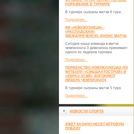
ФУТБОЛУ: «РУК» ТЕРПИТ ПЕРВОЕ
ПОРАЖЕНИЕ В ТУРНИРЕ
В турнире сыграны матчи 6 тура.
Подробнее...
ФК «НОВОКУЗНЕЦК» -
«РАСПАДСКАЯ»
(МЕЖДУРЕЧЕНСК). АНОНС МАТЧА
Сегодня наша команда в матче
чемпионата 3 дивизиона принимает
одного из лидеров турнира.
Подробнее...
ПЕРВЕНСТВО НОВОКУЗНЕЦКА ПО
ФУТБОЛУ: «СИБШАХТОСТРОЙ» И
«ЕВРАЗ-ЗСМК» ДОГОНЯЮТ
ЛИДЕРА ЧЕМПИОНАТА
В турнире сыграны матчи 5 тура.
Подробнее...
НОВОСТИ СПОРТА
ДЖЕТ КАЗИНО НЕСЕТ ИГРОВУЮ
ПОБЕДУ