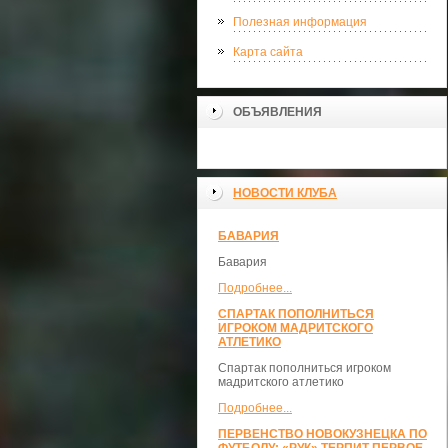
Полезная информация
Карта сайта
ОБЪЯВЛЕНИЯ
НОВОСТИ КЛУБА
БАВАРИЯ
Бавария
Подробнее...
СПАРТАК ПОПОЛНИТЬСЯ
ИГРОКОМ МАДРИТСКОГО
АТЛЕТИКО
Спартак пополниться игроком
мадритского атлетико
Подробнее...
ПЕРВЕНСТВО НОВОКУЗНЕЦКА ПО