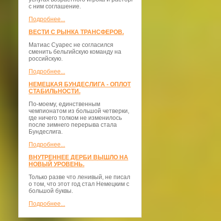
с ним соглашение.
Подробнее...
ВЕСТИ С РЫНКА ТРАНСФЕРОВ.
Матиас Суарес не согласился
сменить бельгийскую команду на
российскую.
Подробнее...
НЕМЕЦКАЯ БУНДЕСЛИГА - ОПЛОТ
СТАБИЛЬНОСТИ.
По-моему, единственным
чемпионатом из большой четверки,
где ничего толком не изменилось
после зимнего перерыва стала
Бундеслига.
Подробнее...
ВНУТРЕННЕЕ ДЕРБИ ВЫШЛО НА
НОВЫЙ УРОВЕНЬ.
Только разве что ленивый, не писал
о том, что этот год стал Немецким с
большой буквы.
Подробнее...