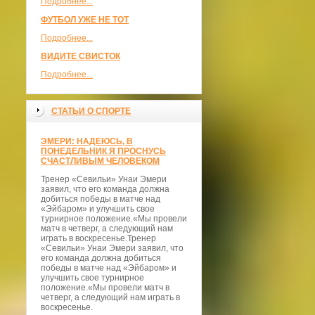
Подробнее...
ФУТБОЛ УЖЕ НЕ ТОТ
Подробнее...
ВИДИТЕ СВИСТОК
Подробнее...
СТАТЬИ О СПОРТЕ
ЭМЕРИ: НАДЕЮСЬ, В
ПОНЕДЕЛЬНИК Я ПРОСНУСЬ
СЧАСТЛИВЫМ ЧЕЛОВЕКОМ
Тренер «Севильи» Унаи Эмери
заявил, что его команда должна
добиться победы в матче над
«Эйбаром» и улучшить свое
турнирное положение.«Мы провели
матч в четверг, а следующий нам
играть в воскресенье.Тренер
«Севильи» Унаи Эмери заявил, что
его команда должна добиться
победы в матче над «Эйбаром» и
улучшить свое турнирное
положение.«Мы провели матч в
четверг, а следующий нам играть в
воскресенье.