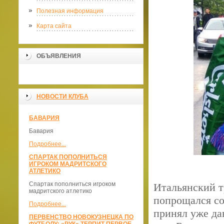
Полезная информация
Карта сайта
ОБЪЯВЛЕНИЯ
НОВОСТИ КЛУБА
БАВАРИЯ
Бавария
Подробнее...
СПАРТАК ПОПОЛНИТЬСЯ
ИГРОКОМ МАДРИТСКОГО
АТЛЕТИКО
Спартак пополниться игроком
Итальянский т
мадритского атлетико
попрощался со
Подробнее...
принял уже да
ПЕРВЕНСТВО НОВОКУЗНЕЦКА ПО