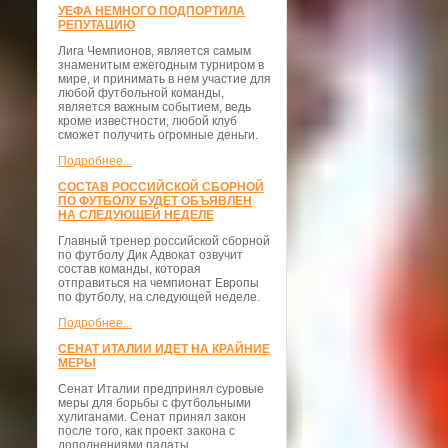
УЕФА НЕМНОГО ПОДПОРТИЛА
РЕПУТАЦИЮ
Лига Чемпионов, является самым
знаменитым ежегодным турниром в
мире, и принимать в нем участие для
любой футбольной команды,
является важным событием, ведь
кроме известности, любой клуб
сможет получить огромные деньги.
Подробнее...
СОСТАВ РОССИЙСКОЙ СБОРНОЙ
ПО ФУТБОЛУ БУДЕТ ОБЪЯВЛЕН
НА СЛЕДУЮЩЕЙ НЕДЕЛЕ
Главный тренер российской сборной
по футболу Дик Адвокат озвучит
состав команды, которая
отправиться на чемпионат Европы
по футболу, на следующей неделе.
Подробнее...
СЕНАТ ИТАЛИИ ИДЕТ НА КРАЙНИЕ
МЕРЫ
Сенат Италии предпринял суровые
меры для борьбы с футбольными
хулиганами. Сенат принял закон
после того, как проект закона с
дополнениями палаты