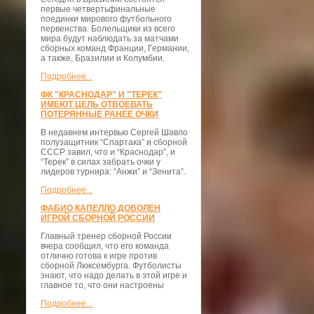
первые четвертьфинальные
поединки мирового футбольного
первенства. Болельщики из всего
мира будут наблюдать за матчами
сборных команд Франции, Германии,
а также, Бразилии и Колумбии.
Подробнее...
ФК "КРАСНОДАР" И "ТЕРЕК"
ИМЕЮТ ЦЕЛЬ ОТВОЕВАТЬ
ПОТЕРЯННЫЕ РАНЕЕ ОЧКИ
В недавнем интервью Сергей Шавло
полузащитник “Спартака” и сборной
СССР завил, что и “Краснодар”, и
“Терек” в силах забрать очки у
лидеров турнира: “Анжи” и “Зенита”.
Подробнее...
ФАБИО КАПЕЛЛО ДОВОЛЕН
ИГРОЙ СБОРНОЙ РОССИИ
Главный тренер сборной России
вчера сообщил, что его команда
отлично готова к игре против
сборной Люксембурга. Футболисты
знают, что надо делать в этой игре и
главное то, что они настроены
Подробнее...