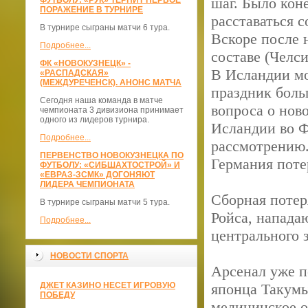
шаг. Было кон
ФУТБОЛУ: «РУК» ТЕРПИТ ПЕРВОЕ
ПОРАЖЕНИЕ В ТУРНИРЕ
расставаться с
В турнире сыграны матчи 6 тура.
Вскоре после 
Подробнее...
составе (Челси
ФК «НОВОКУЗНЕЦК» -
В Исландии мо
«РАСПАДСКАЯ»
(МЕЖДУРЕЧЕНСК). АНОНС МАТЧА
праздник боль
Сегодня наша команда в матче
вопроса о ново
чемпионата 3 дивизиона принимает
одного из лидеров турнира.
Исландии во Ф
Подробнее...
рассмотрению
ПЕРВЕНСТВО НОВОКУЗНЕЦКА ПО
Германия поте
ФУТБОЛУ: «СИБШАХТОСТРОЙ» И
«ЕВРАЗ-ЗСМК» ДОГОНЯЮТ
ЛИДЕРА ЧЕМПИОНАТА
Сборная потер
В турнире сыграны матчи 5 тура.
Ройса, напада
Подробнее...
центрального 
НОВОСТИ СПОРТА
Арсенал уже п
ДЖЕТ КАЗИНО НЕСЕТ ИГРОВУЮ
японца Такумы
ПОБЕДУ
медицинское о