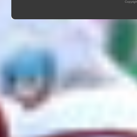
Copyrig