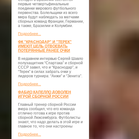
первые четвертьфинальные
поединки мирового футбольного
первенства. Болельщики из всего
мира будут наблюдать за матчами
сборных команд Франции, Германии,
а также, Бразилии и Колумбии.
Подробнее...
ФК "КРАСНОДАР" И "ТЕРЕК"
ИМЕЮТ ЦЕЛЬ ОТВОЕВАТЬ
ПОТЕРЯННЫЕ РАНЕЕ ОЧКИ
В недавнем интервью Сергей Шавло
полузащитник “Спартака” и сборной
СССР завил, что и “Краснодар”, и
“Терек” в силах забрать очки у
лидеров турнира: “Анжи” и “Зенита”.
Подробнее...
ФАБИО КАПЕЛЛО ДОВОЛЕН
ИГРОЙ СБОРНОЙ РОССИИ
Главный тренер сборной России
вчера сообщил, что его команда
отлично готова к игре против
сборной Люксембурга. Футболисты
знают, что надо делать в этой игре и
главное то, что они настроены
Подробнее...