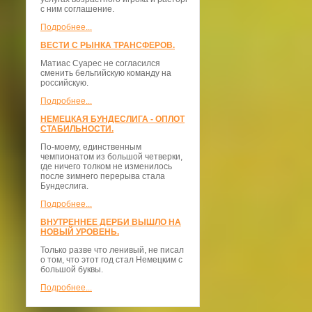
с ним соглашение.
Подробнее...
ВЕСТИ С РЫНКА ТРАНСФЕРОВ.
Матиас Суарес не согласился
сменить бельгийскую команду на
российскую.
Подробнее...
НЕМЕЦКАЯ БУНДЕСЛИГА - ОПЛОТ
СТАБИЛЬНОСТИ.
По-моему, единственным
чемпионатом из большой четверки,
где ничего толком не изменилось
после зимнего перерыва стала
Бундеслига.
Подробнее...
ВНУТРЕННЕЕ ДЕРБИ ВЫШЛО НА
НОВЫЙ УРОВЕНЬ.
Только разве что ленивый, не писал
о том, что этот год стал Немецким с
большой буквы.
Подробнее...