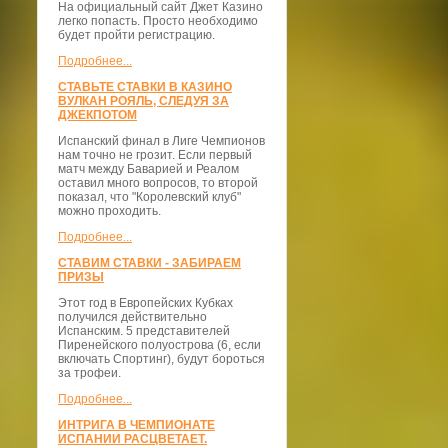
На официальный сайт Джет Казино
легко попасть. Просто необходимо
будет пройти регистрацию.
Подробнее...
СТАВЬТЕ СТАВКИ В КАЗИНО
ВУЛКАН РОЯЛЬ, СЛЕДУЯ ЗА
ДЖЕКПОТОМ
Испанский финал в Лиге Чемпионов
нам точно не грозит. Если первый
матч между Баварией и Реалом
оставил много вопросов, то второй
показал, что "Королевский клуб"
можно проходить.
Подробнее...
СТАВИМ СТАВКИ - ЗАБИРАЕМ
ПРИЗЫ
Этот год в Европейских Кубках
получился действительно
Испанским. 5 представителей
Пиренейского полуострова (6, если
включать Спортинг), будут бороться
за трофеи.
Подробнее...
ИНТРИГА В ЧЕМПИОНАТЕ
ИСПАНИИ РАСЦВЕТАЕТ.