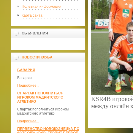
Полезная информация
Карта сайта
ОБЪЯВЛЕНИЯ
НОВОСТИ КЛУБА
БАВАРИЯ
Бавария
Подробнее...
СПАРТАК ПОПОЛНИТЬСЯ
ИГРОКОМ МАДРИТСКОГО
KSR4В игровой 
АТЛЕТИКО
между онлайн 
Спартак пополниться игроком
мадритского атлетико
Подробнее...
ПЕРВЕНСТВО НОВОКУЗНЕЦКА ПО