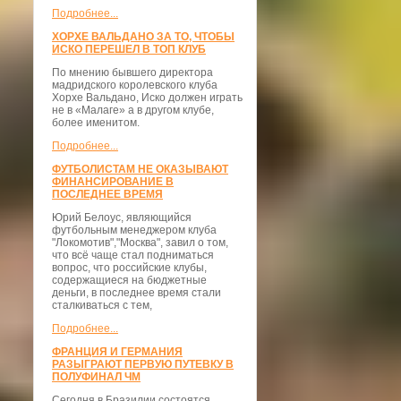
Подробнее...
ХОРХЕ ВАЛЬДАНО ЗА ТО, ЧТОБЫ
ИСКО ПЕРЕШЕЛ В ТОП КЛУБ
По мнению бывшего директора
мадридского королевского клуба
Хорхе Вальдано, Иско должен играть
не в «Малаге» а в другом клубе,
более именитом.
Подробнее...
ФУТБОЛИСТАМ НЕ ОКАЗЫВАЮТ
ФИНАНСИРОВАНИЕ В
ПОСЛЕДНЕЕ ВРЕМЯ
Юрий Белоус, являющийся
футбольным менеджером клуба
"Локомотив","Москва", завил о том,
что всё чаще стал подниматься
вопрос, что российские клубы,
содержащиеся на бюджетные
деньги, в последнее время стали
сталкиваться с тем,
Подробнее...
ФРАНЦИЯ И ГЕРМАНИЯ
РАЗЫГРАЮТ ПЕРВУЮ ПУТЕВКУ В
ПОЛУФИНАЛ ЧМ
Сегодня в Бразилии состоятся