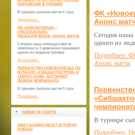
ФУТБОЛУ: «РУК» ТЕРПИТ ПЕРВОЕ
ПОРАЖЕНИЕ В ТУРНИРЕ
ФК «Новоку
В турнире сыграны матчи 6 тура.
Анонс мат
Подробнее...
ФК «НОВОКУЗНЕЦК» -
«РАСПАДСКАЯ»
Сегодня наша
(МЕЖДУРЕЧЕНСК). АНОНС МАТЧА
одного из лид
Сегодня наша команда в матче
чемпионата 3 дивизиона принимает
одного из лидеров турнира.
Подробнее: Ф
Подробнее...
Анонс матча
ПЕРВЕНСТВО НОВОКУЗНЕЦКА ПО
ФУТБОЛУ: «СИБШАХТОСТРОЙ» И
«ЕВРАЗ-ЗСМК» ДОГОНЯЮТ
ЛИДЕРА ЧЕМПИОНАТА
Первенство
В турнире сыграны матчи 5 тура.
«Сибшахто
Подробнее...
чемпионат
НОВОСТИ СПОРТА
В турнире сыг
ДЖЕТ КАЗИНО НЕСЕТ ИГРОВУЮ
ПОБЕДУ
Подробнее: П