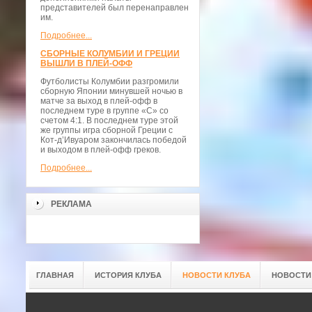
представителей был перенаправлен
им.
Подробнее...
СБОРНЫЕ КОЛУМБИИ И ГРЕЦИИ
ВЫШЛИ В ПЛЕЙ-ОФФ
Футболисты Колумбии разгромили
сборную Японии минувшей ночью в
матче за выход в плей-офф в
последнем туре в группе «С» со
счетом 4:1. В последнем туре этой
же группы игра сборной Греции с
Кот-д’Ивуаром закончилась победой
и выходом в плей-офф греков.
Подробнее...
РЕКЛАМА
ГЛАВНАЯ
ИСТОРИЯ КЛУБА
НОВОСТИ КЛУБА
НОВОСТИ