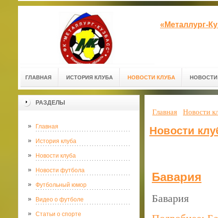
«Металлург-К
ГЛАВНАЯ
ИСТОРИЯ КЛУБА
НОВОСТИ КЛУБА
НОВОСТИ
РАЗДЕЛЫ
Главная
Новости к
Главная
Новости клу
История клуба
Новости клуба
Новости футбола
Бавария
Футбольный юмор
Бавария
Видео о футболе
Статьи о спорте