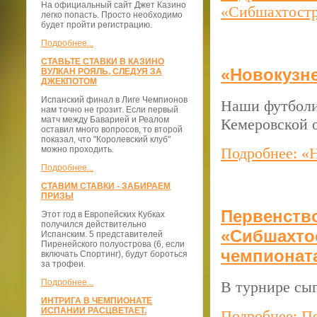
На официальный сайт Джет Казино
«Сибшахтостр
легко попасть. Просто необходимо
будет пройти регистрацию.
Подробнее...
СТАВЬТЕ СТАВКИ В КАЗИНО
«Новокузн
ВУЛКАН РОЯЛЬ, СЛЕДУЯ ЗА
ДЖЕКПОТОМ
Испанский финал в Лиге Чемпионов
Наши футболи
нам точно не грозит. Если первый
матч между Баварией и Реалом
Кемеровской о
оставил много вопросов, то второй
показал, что "Королевский клуб"
можно проходить.
Подробнее: «
Подробнее...
СТАВИМ СТАВКИ - ЗАБИРАЕМ
ПРИЗЫ
Первенство
Этот год в Европейских Кубках
получился действительно
«Сибшахто
Испанским. 5 представителей
Пиренейского полуострова (6, если
чемпионат
включать Спортинг), будут бороться
за трофеи.
Подробнее...
В турнире сыг
ИНТРИГА В ЧЕМПИОНАТЕ
ИСПАНИИ РАСЦВЕТАЕТ.
Подробнее: П