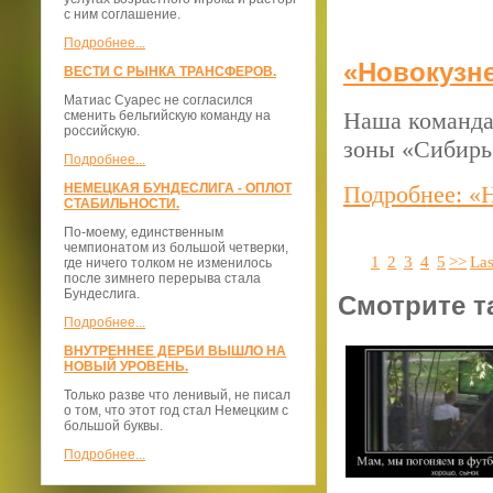
с ним соглашение.
Подробнее...
«Новокузне
ВЕСТИ С РЫНКА ТРАНСФЕРОВ.
Матиас Суарес не согласился
Наша команда
сменить бельгийскую команду на
российскую.
зоны «Сибирь
Подробнее...
НЕМЕЦКАЯ БУНДЕСЛИГА - ОПЛОТ
Подробнее: «Н
СТАБИЛЬНОСТИ.
По-моему, единственным
чемпионатом из большой четверки,
1
2
3
4
5
>>
Las
где ничего толком не изменилось
после зимнего перерыва стала
Бундеслига.
Смотрите т
Подробнее...
ВНУТРЕННЕЕ ДЕРБИ ВЫШЛО НА
НОВЫЙ УРОВЕНЬ.
Только разве что ленивый, не писал
о том, что этот год стал Немецким с
большой буквы.
Подробнее...