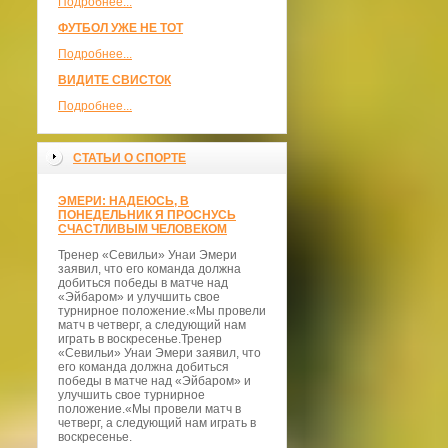
Подробнее...
ФУТБОЛ УЖЕ НЕ ТОТ
Подробнее...
ВИДИТЕ СВИСТОК
Подробнее...
СТАТЬИ О СПОРТЕ
ЭМЕРИ: НАДЕЮСЬ, В
ПОНЕДЕЛЬНИК Я ПРОСНУСЬ
СЧАСТЛИВЫМ ЧЕЛОВЕКОМ
Тренер «Севильи» Унаи Эмери
заявил, что его команда должна
добиться победы в матче над
«Эйбаром» и улучшить свое
турнирное положение.«Мы провели
матч в четверг, а следующий нам
играть в воскресенье.Тренер
«Севильи» Унаи Эмери заявил, что
его команда должна добиться
победы в матче над «Эйбаром» и
улучшить свое турнирное
положение.«Мы провели матч в
четверг, а следующий нам играть в
воскресенье.