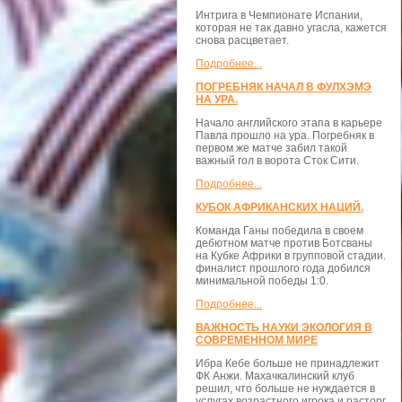
Интрига в Чемпионате Испании,
которая не так давно угасла, кажется
снова расцветает.
Подробнее...
ПОГРЕБНЯК НАЧАЛ В ФУЛХЭМЭ
НА УРА.
Начало английского этапа в карьере
Павла прошло на ура. Погребняк в
первом же матче забил такой
важный гол в ворота Сток Сити.
Подробнее...
КУБОК АФРИКАНСКИХ НАЦИЙ.
Команда Ганы победила в своем
дебютном матче против Ботсваны
на Кубке Африки в групповой стадии.
финалист прошлого года добился
минимальной победы 1:0.
Подробнее...
ВАЖНОСТЬ НАУКИ ЭКОЛОГИЯ В
СОВРЕМЕННОМ МИРЕ
Ибра Кебе больше не принадлежит
ФК Анжи. Махачкалинский клуб
решил, что больше не нуждается в
услугах возрастного игрока и расторг