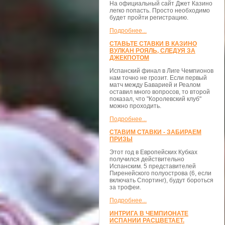
На официальный сайт Джет Казино
легко попасть. Просто необходимо
будет пройти регистрацию.
Подробнее...
СТАВЬТЕ СТАВКИ В КАЗИНО
ВУЛКАН РОЯЛЬ, СЛЕДУЯ ЗА
ДЖЕКПОТОМ
Испанский финал в Лиге Чемпионов
нам точно не грозит. Если первый
матч между Баварией и Реалом
оставил много вопросов, то второй
показал, что "Королевский клуб"
можно проходить.
Подробнее...
СТАВИМ СТАВКИ - ЗАБИРАЕМ
ПРИЗЫ
Этот год в Европейских Кубках
получился действительно
Испанским. 5 представителей
Пиренейского полуострова (6, если
включать Спортинг), будут бороться
за трофеи.
Подробнее...
ИНТРИГА В ЧЕМПИОНАТЕ
ИСПАНИИ РАСЦВЕТАЕТ.