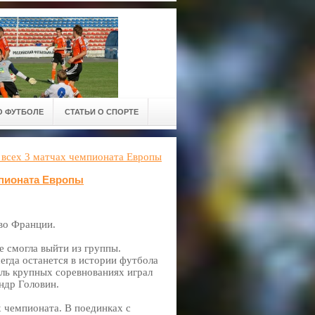
О ФУТБОЛЕ
СТАТЬИ О СПОРТЕ
 всех 3 матчах чемпионата Европы
мпионата Европы
во Франции.
е смогла выйти из группы.
егда останется в истории футбола
оль крупных соревнованиях играл
ндр Головин.
 чемпионата. В поединках с