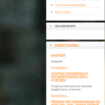
Полезная информация
Карта сайта
ОБЪЯВЛЕНИЯ
НОВОСТИ КЛУБА
БАВАРИЯ
Бавария
Подробнее...
СПАРТАК ПОПОЛНИТЬСЯ
ИГРОКОМ МАДРИТСКОГО
АТЛЕТИКО
Спартак пополниться игроком
мадритского атлетико
Подробнее...
ПЕРВЕНСТВО НОВОКУЗНЕЦКА ПО