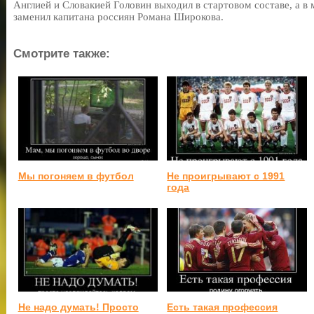
Англией и Словакией Головин выходил в стартовом составе, а в 
заменил капитана россиян Романа Широкова.
Смотрите также:
Мы погоняем в футбол
Не проигрывают с 1991
года
Не надо думать! Просто
Есть такая профессия