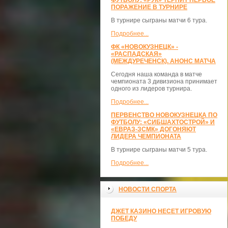
ФУТБОЛУ: «РУК» ТЕРПИТ ПЕРВОЕ
ПОРАЖЕНИЕ В ТУРНИРЕ
В турнире сыграны матчи 6 тура.
Подробнее...
ФК «НОВОКУЗНЕЦК» -
«РАСПАДСКАЯ»
(МЕЖДУРЕЧЕНСК). АНОНС МАТЧА
Сегодня наша команда в матче
чемпионата 3 дивизиона принимает
одного из лидеров турнира.
Подробнее...
ПЕРВЕНСТВО НОВОКУЗНЕЦКА ПО
ФУТБОЛУ: «СИБШАХТОСТРОЙ» И
«ЕВРАЗ-ЗСМК» ДОГОНЯЮТ
ЛИДЕРА ЧЕМПИОНАТА
В турнире сыграны матчи 5 тура.
Подробнее...
НОВОСТИ СПОРТА
ДЖЕТ КАЗИНО НЕСЕТ ИГРОВУЮ
ПОБЕДУ