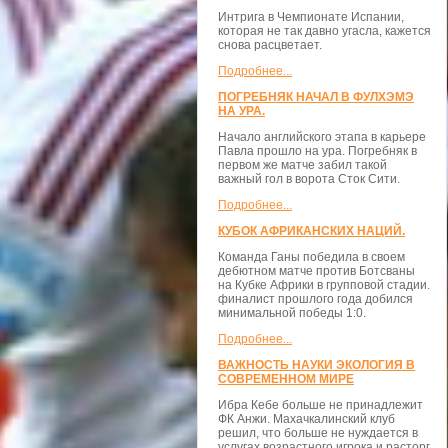
Интрига в Чемпионате Испании,
которая не так давно угасла, кажется
снова расцветает.
Подробнее...
ПОГРЕБНЯК НАЧАЛ В ФУЛХЭМЭ
НА УРА.
Начало английского этапа в карьере
Павла прошло на ура. Погребняк в
первом же матче забил такой
важный гол в ворота Сток Сити.
Подробнее...
КУБОК АФРИКАНСКИХ НАЦИЙ.
Команда Ганы победила в своем
дебютном матче против Ботсваны
на Кубке Африки в групповой стадии.
финалист прошлого года добился
минимальной победы 1:0.
Подробнее...
ВАЖНОСТЬ НАУКИ ЭКОЛОГИЯ В
СОВРЕМЕННОМ МИРЕ
Ибра Кебе больше не принадлежит
ФК Анжи. Махачкалинский клуб
решил, что больше не нуждается в
услугах возрастного игрока и расторг