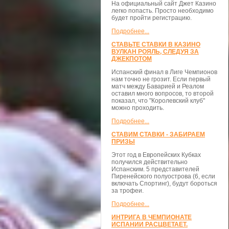
На официальный сайт Джет Казино
легко попасть. Просто необходимо
будет пройти регистрацию.
Подробнее...
СТАВЬТЕ СТАВКИ В КАЗИНО
ВУЛКАН РОЯЛЬ, СЛЕДУЯ ЗА
ДЖЕКПОТОМ
Испанский финал в Лиге Чемпионов
нам точно не грозит. Если первый
матч между Баварией и Реалом
оставил много вопросов, то второй
показал, что "Королевский клуб"
можно проходить.
Подробнее...
СТАВИМ СТАВКИ - ЗАБИРАЕМ
ПРИЗЫ
Этот год в Европейских Кубках
получился действительно
Испанским. 5 представителей
Пиренейского полуострова (6, если
включать Спортинг), будут бороться
за трофеи.
Подробнее...
ИНТРИГА В ЧЕМПИОНАТЕ
ИСПАНИИ РАСЦВЕТАЕТ.