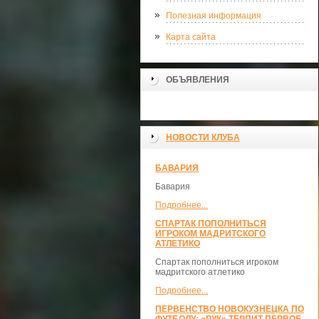
Полезная информация
Карта сайта
ОБЪЯВЛЕНИЯ
НОВОСТИ КЛУБА
БАВАРИЯ
Бавария
Подробнее...
СПАРТАК ПОПОЛНИТЬСЯ
ИГРОКОМ МАДРИТСКОГО
АТЛЕТИКО
Спартак пополниться игроком
мадритского атлетико
Подробнее...
ПЕРВЕНСТВО НОВОКУЗНЕЦКА ПО