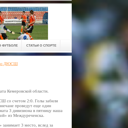
О ФУТБОЛЕ
СТАТЬИ О СПОРТЕ
кую ДЮСШ
та Кемеровской области.
Ш со счетом 2:0. Голы забили
знечане проведут еще один
ната 3 дивизиона в пятницу наша
ской» из Междуреченска.
 занимает 3 место, вслед за