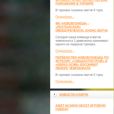
ФУТБОЛУ: «РУК» ТЕРПИТ ПЕРВОЕ
ПОРАЖЕНИЕ В ТУРНИРЕ
В турнире сыграны матчи 6 тура.
Подробнее...
ФК «НОВОКУЗНЕЦК» -
«РАСПАДСКАЯ»
(МЕЖДУРЕЧЕНСК). АНОНС МАТЧА
Сегодня наша команда в матче
чемпионата 3 дивизиона принимает
одного из лидеров турнира.
Подробнее...
ПЕРВЕНСТВО НОВОКУЗНЕЦКА ПО
ФУТБОЛУ: «СИБШАХТОСТРОЙ» И
«ЕВРАЗ-ЗСМК» ДОГОНЯЮТ
ЛИДЕРА ЧЕМПИОНАТА
В турнире сыграны матчи 5 тура.
Подробнее...
НОВОСТИ СПОРТА
ДЖЕТ КАЗИНО НЕСЕТ ИГРОВУЮ
ПОБЕДУ