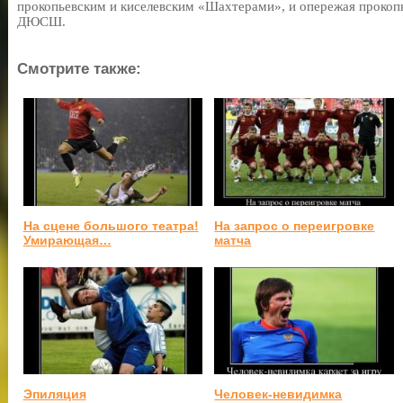
прокопьевским и киселевским «Шахтерами», и опережая проко
ДЮСШ.
Смотрите также:
На сцене большого театра!
На запрос о переигровке
Умирающая…
матча
Эпиляция
Человек-невидимка