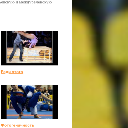
пьевскую и междуреченскую
Ради этого
Фотогеничность