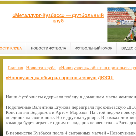
«Металлург-Кузбасс» — футбольный
клуб
ОСТИ КЛУБА
НОВОСТИ ФУТБОЛА
ФУТБОЛЬНЫЙ ЮМОР
ВИДЕО 
Главная
Новости клуба
«Новокузнецк» обыграл прокопьевс
«Новокузнецк» обыграл прокопьевскую ДЮСШ
Наши футболисты одержали победу в домашнем матче чемпиона
Подопечные Валентина Егунова переиграли прокопьевскую ДЮС
Константин Бедарьков и Артем Морозов. На этой неделе новоку
поединок на своем поле. Но в другом турнире. В рамках чемпио
команда будет играть с одним из лидеров первенства - «Распад
В первенстве Кузбасса после 4 сыгранных матчей «Новокузнецк»