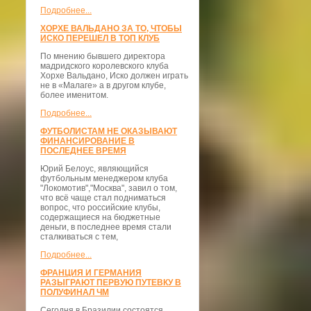
Подробнее...
ХОРХЕ ВАЛЬДАНО ЗА ТО, ЧТОБЫ
ИСКО ПЕРЕШЕЛ В ТОП КЛУБ
По мнению бывшего директора
мадридского королевского клуба
Хорхе Вальдано, Иско должен играть
не в «Малаге» а в другом клубе,
более именитом.
Подробнее...
ФУТБОЛИСТАМ НЕ ОКАЗЫВАЮТ
ФИНАНСИРОВАНИЕ В
ПОСЛЕДНЕЕ ВРЕМЯ
Юрий Белоус, являющийся
футбольным менеджером клуба
"Локомотив","Москва", завил о том,
что всё чаще стал подниматься
вопрос, что российские клубы,
содержащиеся на бюджетные
деньги, в последнее время стали
сталкиваться с тем,
Подробнее...
ФРАНЦИЯ И ГЕРМАНИЯ
РАЗЫГРАЮТ ПЕРВУЮ ПУТЕВКУ В
ПОЛУФИНАЛ ЧМ
Сегодня в Бразилии состоятся