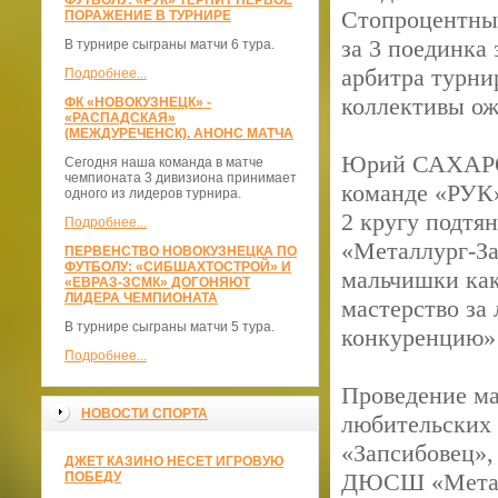
ФУТБОЛУ: «РУК» ТЕРПИТ ПЕРВОЕ
Стопроцентный
ПОРАЖЕНИЕ В ТУРНИРЕ
за 3 поединка
В турнире сыграны матчи 6 тура.
арбитра турни
Подробнее...
коллективы ож
ФК «НОВОКУЗНЕЦК» -
«РАСПАДСКАЯ»
(МЕЖДУРЕЧЕНСК). АНОНС МАТЧА
Юрий САХАРОВ
Сегодня наша команда в матче
чемпионата 3 дивизиона принимает
команде «РУК
одного из лидеров турнира.
2 кругу подтя
Подробнее...
«Металлург-З
ПЕРВЕНСТВО НОВОКУЗНЕЦКА ПО
ФУТБОЛУ: «СИБШАХТОСТРОЙ» И
мальчишки как
«ЕВРАЗ-ЗСМК» ДОГОНЯЮТ
ЛИДЕРА ЧЕМПИОНАТА
мастерство за 
В турнире сыграны матчи 5 тура.
конкуренцию»
Подробнее...
Проведение ма
НОВОСТИ СПОРТА
любительских 
«Запсибовец»,
ДЖЕТ КАЗИНО НЕСЕТ ИГРОВУЮ
ДЮСШ «Металлу
ПОБЕДУ