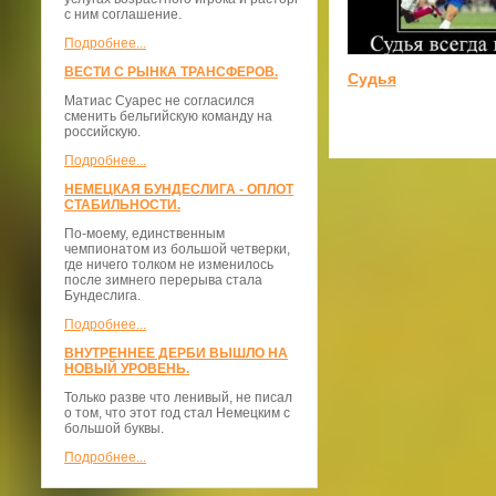
с ним соглашение.
Подробнее...
ВЕСТИ С РЫНКА ТРАНСФЕРОВ.
Судья
Матиас Суарес не согласился
сменить бельгийскую команду на
российскую.
Подробнее...
НЕМЕЦКАЯ БУНДЕСЛИГА - ОПЛОТ
СТАБИЛЬНОСТИ.
По-моему, единственным
чемпионатом из большой четверки,
где ничего толком не изменилось
после зимнего перерыва стала
Бундеслига.
Подробнее...
ВНУТРЕННЕЕ ДЕРБИ ВЫШЛО НА
НОВЫЙ УРОВЕНЬ.
Только разве что ленивый, не писал
о том, что этот год стал Немецким с
большой буквы.
Подробнее...