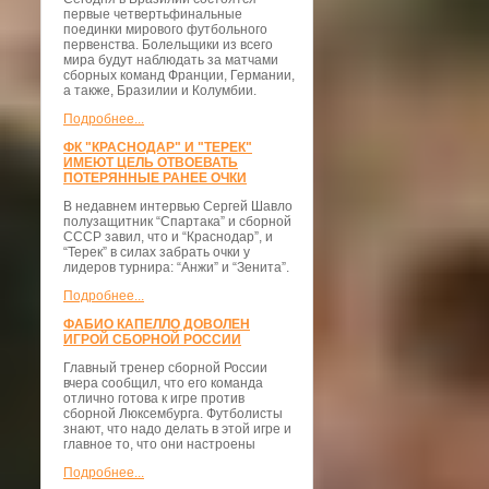
первые четвертьфинальные
поединки мирового футбольного
первенства. Болельщики из всего
мира будут наблюдать за матчами
сборных команд Франции, Германии,
а также, Бразилии и Колумбии.
Подробнее...
ФК "КРАСНОДАР" И "ТЕРЕК"
ИМЕЮТ ЦЕЛЬ ОТВОЕВАТЬ
ПОТЕРЯННЫЕ РАНЕЕ ОЧКИ
В недавнем интервью Сергей Шавло
полузащитник “Спартака” и сборной
СССР завил, что и “Краснодар”, и
“Терек” в силах забрать очки у
лидеров турнира: “Анжи” и “Зенита”.
Подробнее...
ФАБИО КАПЕЛЛО ДОВОЛЕН
ИГРОЙ СБОРНОЙ РОССИИ
Главный тренер сборной России
вчера сообщил, что его команда
отлично готова к игре против
сборной Люксембурга. Футболисты
знают, что надо делать в этой игре и
главное то, что они настроены
Подробнее...