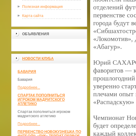
отделений фут
Полезная информация
первенстве со
Карта сайта
города будут 
«Сибшахтостр
ОБЪЯВЛЕНИЯ
«Локомотив»,
«Абагур».
НОВОСТИ КЛУБА
Юрий САХАРОВ
фаворитов — к
БАВАРИЯ
прошлогодний 
Бавария
уверенно стар
Подробнее...
плечами опыт 
СПАРТАК ПОПОЛНИТЬСЯ
ИГРОКОМ МАДРИТСКОГО
«Распадскую»
АТЛЕТИКО
Спартак пополниться игроком
мадритского атлетико
Чемпионат Нов
Подробнее...
будет определ
ПЕРВЕНСТВО НОВОКУЗНЕЦКА ПО
каждый коллек