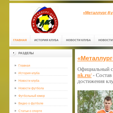
«Металлург-К
ГЛАВНАЯ
ИСТОРИЯ КЛУБА
НОВОСТИ КЛУБА
НОВОСТИ
РАЗДЕЛЫ
«Металлург
Главная
Официальный с
История клуба
nk.ru/
- Состав
достижения клу
Новости клуба
Новости футбола
Футбольный юмор
Видео о футболе
Статьи о спорте