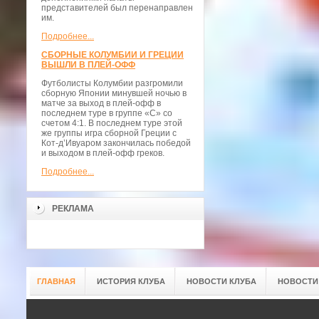
представителей был перенаправлен
им.
Подробнее...
СБОРНЫЕ КОЛУМБИИ И ГРЕЦИИ
ВЫШЛИ В ПЛЕЙ-ОФФ
Футболисты Колумбии разгромили
сборную Японии минувшей ночью в
матче за выход в плей-офф в
последнем туре в группе «С» со
счетом 4:1. В последнем туре этой
же группы игра сборной Греции с
Кот-д’Ивуаром закончилась победой
и выходом в плей-офф греков.
Подробнее...
РЕКЛАМА
ГЛАВНАЯ
ИСТОРИЯ КЛУБА
НОВОСТИ КЛУБА
НОВОСТИ