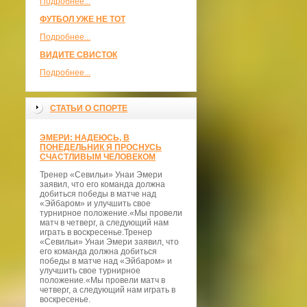
Подробнее...
ФУТБОЛ УЖЕ НЕ ТОТ
Подробнее...
ВИДИТЕ СВИСТОК
Подробнее...
СТАТЬИ О СПОРТЕ
ЭМЕРИ: НАДЕЮСЬ, В
ПОНЕДЕЛЬНИК Я ПРОСНУСЬ
СЧАСТЛИВЫМ ЧЕЛОВЕКОМ
Тренер «Севильи» Унаи Эмери
заявил, что его команда должна
добиться победы в матче над
«Эйбаром» и улучшить свое
турнирное положение.«Мы провели
матч в четверг, а следующий нам
играть в воскресенье.Тренер
«Севильи» Унаи Эмери заявил, что
его команда должна добиться
победы в матче над «Эйбаром» и
улучшить свое турнирное
положение.«Мы провели матч в
четверг, а следующий нам играть в
воскресенье.