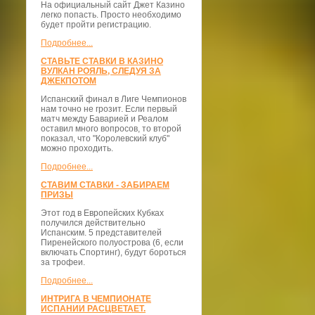
На официальный сайт Джет Казино
легко попасть. Просто необходимо
будет пройти регистрацию.
Подробнее...
СТАВЬТЕ СТАВКИ В КАЗИНО
ВУЛКАН РОЯЛЬ, СЛЕДУЯ ЗА
ДЖЕКПОТОМ
Испанский финал в Лиге Чемпионов
нам точно не грозит. Если первый
матч между Баварией и Реалом
оставил много вопросов, то второй
показал, что "Королевский клуб"
можно проходить.
Подробнее...
СТАВИМ СТАВКИ - ЗАБИРАЕМ
ПРИЗЫ
Этот год в Европейских Кубках
получился действительно
Испанским. 5 представителей
Пиренейского полуострова (6, если
включать Спортинг), будут бороться
за трофеи.
Подробнее...
ИНТРИГА В ЧЕМПИОНАТЕ
ИСПАНИИ РАСЦВЕТАЕТ.