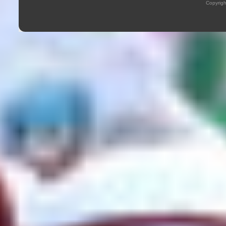
Copyrig