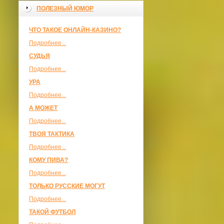
ПОЛЕЗНЫЙ ЮМОР
ЧТО ТАКОЕ ОНЛАЙН-КАЗИНО?
Подробнее...
СУДЬЯ
Подробнее...
УРА
Подробнее...
А МОЖЕТ
Подробнее...
ТВОЯ ТАКТИКА
Подробнее...
КОМУ ПИВА?
Подробнее...
ТОЛЬКО РУССКИЕ МОГУТ
Подробнее...
ТАКОЙ ФУТБОЛ