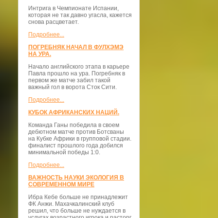
Интрига в Чемпионате Испании,
которая не так давно угасла, кажется
снова расцветает.
Подробнее...
ПОГРЕБНЯК НАЧАЛ В ФУЛХЭМЭ
НА УРА.
Начало английского этапа в карьере
Павла прошло на ура. Погребняк в
первом же матче забил такой
важный гол в ворота Сток Сити.
Подробнее...
КУБОК АФРИКАНСКИХ НАЦИЙ.
Команда Ганы победила в своем
дебютном матче против Ботсваны
на Кубке Африки в групповой стадии.
финалист прошлого года добился
минимальной победы 1:0.
Подробнее...
ВАЖНОСТЬ НАУКИ ЭКОЛОГИЯ В
СОВРЕМЕННОМ МИРЕ
Ибра Кебе больше не принадлежит
ФК Анжи. Махачкалинский клуб
решил, что больше не нуждается в
услугах возрастного игрока и расторг