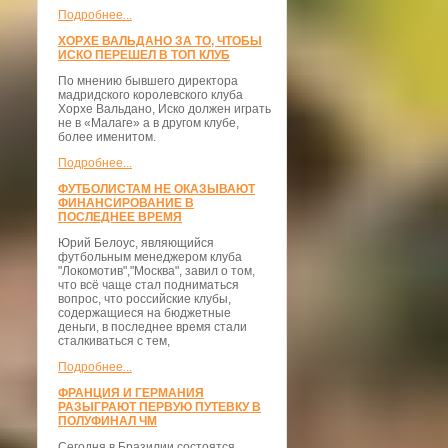
Подробнее...
ХОРХЕ ВАЛЬДАНО ЗА ТО, ЧТОБЫ
ИСКО ПЕРЕШЕЛ В ТОП КЛУБ
По мнению бывшего директора
мадридского королевского клуба
Хорхе Вальдано, Иско должен играть
не в «Малаге» а в другом клубе,
более именитом.
Подробнее...
ФУТБОЛИСТАМ НЕ ОКАЗЫВАЮТ
ФИНАНСИРОВАНИЕ В
ПОСЛЕДНЕЕ ВРЕМЯ
Юрий Белоус, являющийся
футбольным менеджером клуба
"Локомотив","Москва", завил о том,
что всё чаще стал подниматься
вопрос, что российские клубы,
содержащиеся на бюджетные
деньги, в последнее время стали
сталкиваться с тем,
Подробнее...
ФРАНЦИЯ И ГЕРМАНИЯ
РАЗЫГРАЮТ ПЕРВУЮ ПУТЕВКУ В
ПОЛУФИНАЛ ЧМ
Сегодня в Бразилии состоятся