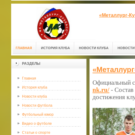
«Металлург-К
ГЛАВНАЯ
ИСТОРИЯ КЛУБА
НОВОСТИ КЛУБА
НОВОСТИ
РАЗДЕЛЫ
«Металлург
Главная
Официальный с
История клуба
nk.ru/
- Состав
достижения клу
Новости клуба
Новости футбола
Футбольный юмор
Видео о футболе
Статьи о спорте