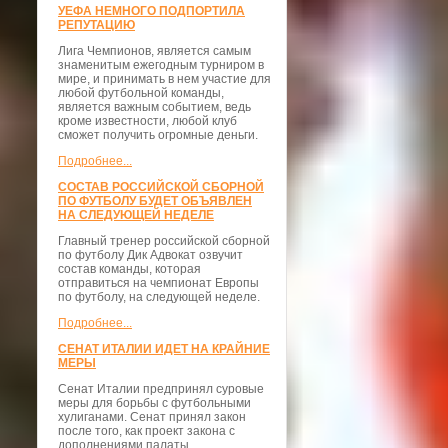
УЕФА НЕМНОГО ПОДПОРТИЛА
РЕПУТАЦИЮ
Лига Чемпионов, является самым
знаменитым ежегодным турниром в
мире, и принимать в нем участие для
любой футбольной команды,
является важным событием, ведь
кроме известности, любой клуб
сможет получить огромные деньги.
Подробнее...
СОСТАВ РОССИЙСКОЙ СБОРНОЙ
ПО ФУТБОЛУ БУДЕТ ОБЪЯВЛЕН
НА СЛЕДУЮЩЕЙ НЕДЕЛЕ
Главный тренер российской сборной
по футболу Дик Адвокат озвучит
состав команды, которая
отправиться на чемпионат Европы
по футболу, на следующей неделе.
Подробнее...
СЕНАТ ИТАЛИИ ИДЕТ НА КРАЙНИЕ
МЕРЫ
Сенат Италии предпринял суровые
меры для борьбы с футбольными
хулиганами. Сенат принял закон
после того, как проект закона с
дополнениями палаты