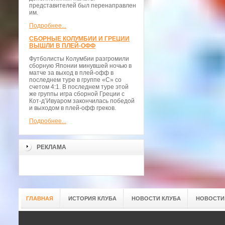
представителей был перенаправлен
им.
Подробнее...
СБОРНЫЕ КОЛУМБИИ И ГРЕЦИИ
ВЫШЛИ В ПЛЕЙ-ОФФ
Футболисты Колумбии разгромили
сборную Японии минувшей ночью в
матче за выход в плей-офф в
последнем туре в группе «С» со
счетом 4:1. В последнем туре этой
же группы игра сборной Греции с
Кот-д’Ивуаром закончилась победой
и выходом в плей-офф греков.
Подробнее...
РЕКЛАМА
ГЛАВНАЯ
ИСТОРИЯ КЛУБА
НОВОСТИ КЛУБА
НОВОСТИ