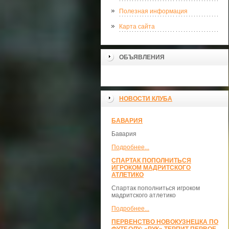
Полезная информация
Карта сайта
ОБЪЯВЛЕНИЯ
НОВОСТИ КЛУБА
БАВАРИЯ
Бавария
Подробнее...
СПАРТАК ПОПОЛНИТЬСЯ
ИГРОКОМ МАДРИТСКОГО
АТЛЕТИКО
Спартак пополниться игроком
мадритского атлетико
Подробнее...
ПЕРВЕНСТВО НОВОКУЗНЕЦКА ПО