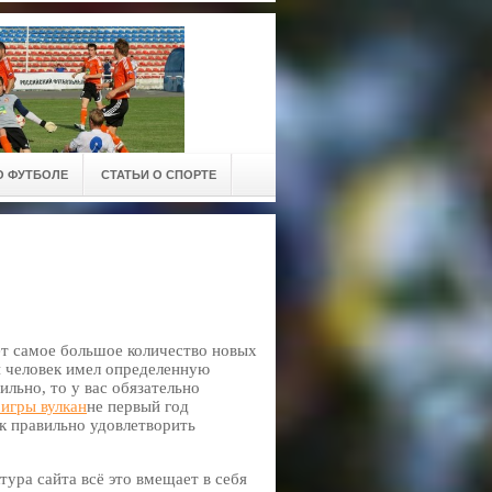
О ФУТБОЛЕ
СТАТЬИ О СПОРТЕ
ет самое большое количество новых
й человек имел определенную
ильно, то у вас обязательно
 игры вулкан
не первый год
к правильно удовлетворить
ура сайта всё это вмещает в себя