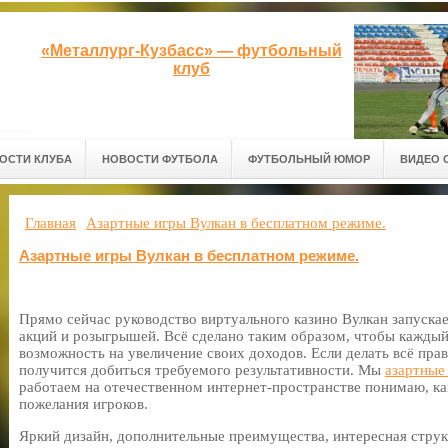
«Металлург-Кузбасс» — футбольный
клуб
ОСТИ КЛУБА
НОВОСТИ ФУТБОЛА
ФУТБОЛЬНЫЙ ЮМОР
ВИДЕО 
Главная
Азартные игры Вулкан в бесплатном режиме.
Азартные игры Вулкан в бесплатном режиме.
Прямо сейчас руководство виртуального казино Вулкан запуска
акций и розыгрышей. Всё сделано таким образом, чтобы кажды
возможность на увеличение своих доходов. Если делать всё прав
получится добиться требуемого результативности. Мы
азартные
работаем на отечественном интернет-пространстве понимаю, ка
пожелания игроков.
Яркий дизайн, дополнительные преимущества, интересная структ