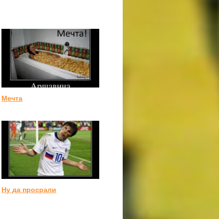
Мечта
Ну да просрали