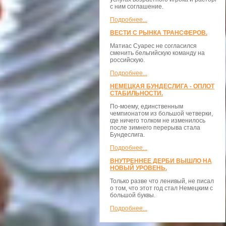
с ним соглашение.
Подробнее...
ВЕСТИ С РЫНКА ТРАНСФЕРОВ.
Матиас Суарес не согласился
сменить бельгийскую команду на
российскую.
Подробнее...
НЕМЕЦКАЯ БУНДЕСЛИГА - ОПЛОТ
СТАБИЛЬНОСТИ.
По-моему, единственным
чемпионатом из большой четверки,
где ничего толком не изменилось
после зимнего перерыва стала
Бундеслига.
Подробнее...
ВНУТРЕННЕЕ ДЕРБИ ВЫШЛО НА
НОВЫЙ УРОВЕНЬ.
Только разве что ленивый, не писал
о том, что этот год стал Немецким с
большой буквы.
Подробнее...