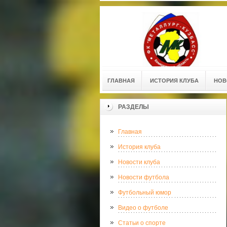
ГЛАВНАЯ
ИСТОРИЯ КЛУБА
НОВ
РАЗДЕЛЫ
Главная
История клуба
Новости клуба
Новости футбола
Футбольный юмор
Видео о футболе
Статьи о спорте