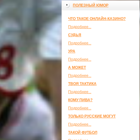
ПОЛЕЗНЫЙ ЮМОР
ЧТО ТАКОЕ ОНЛАЙН-КАЗИНО?
Подробнее...
СУДЬЯ
Подробнее...
УРА
Подробнее...
А МОЖЕТ
Подробнее...
ТВОЯ ТАКТИКА
Подробнее...
КОМУ ПИВА?
Подробнее...
ТОЛЬКО РУССКИЕ МОГУТ
Подробнее...
ТАКОЙ ФУТБОЛ