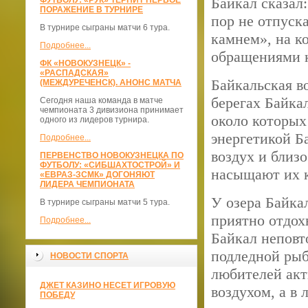
Байкал сказал:
ФУТБОЛУ: «РУК» ТЕРПИТ ПЕРВОЕ
ПОРАЖЕНИЕ В ТУРНИРЕ
пор не отпуск
В турнире сыграны матчи 6 тура.
камнем», на к
Подробнее...
обращениями к
ФК «НОВОКУЗНЕЦК» -
«РАСПАДСКАЯ»
Байкальская в
(МЕЖДУРЕЧЕНСК). АНОНС МАТЧА
берегах Байка
Сегодня наша команда в матче
чемпионата 3 дивизиона принимает
около которых
одного из лидеров турнира.
энергетикой Б
Подробнее...
воздух и близ
ПЕРВЕНСТВО НОВОКУЗНЕЦКА ПО
ФУТБОЛУ: «СИБШАХТОСТРОЙ» И
насыщают их 
«ЕВРАЗ-ЗСМК» ДОГОНЯЮТ
ЛИДЕРА ЧЕМПИОНАТА
У озера Байка
В турнире сыграны матчи 5 тура.
приятно отдох
Подробнее...
Байкал неповт
подледной рыб
НОВОСТИ СПОРТА
любителей акт
ДЖЕТ КАЗИНО НЕСЕТ ИГРОВУЮ
воздухом, а в
ПОБЕДУ