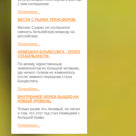
с ним соглашение.
Подробнее...
ВЕСТИ С РЫНКА ТРАНСФЕРОВ.
Матиас Суарес не согласился
сменить бельгийскую команду на
российскую.
Подробнее...
НЕМЕЦКАЯ БУНДЕСЛИГА - ОПЛОТ
СТАБИЛЬНОСТИ.
По-моему, единственным
чемпионатом из большой четверки,
где ничего толком не изменилось
после зимнего перерыва стала
Бундеслига.
Подробнее...
ВНУТРЕННЕЕ ДЕРБИ ВЫШЛО НА
НОВЫЙ УРОВЕНЬ.
Только разве что ленивый, не писал
о том, что этот год стал Немецким с
большой буквы.
Подробнее...