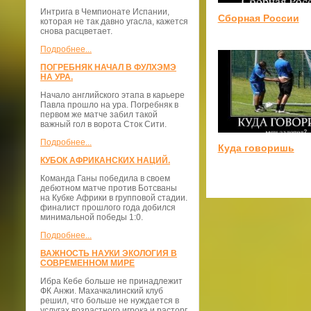
Интрига в Чемпионате Испании,
Сборная России
которая не так давно угасла, кажется
снова расцветает.
Подробнее...
ПОГРЕБНЯК НАЧАЛ В ФУЛХЭМЭ
НА УРА.
Начало английского этапа в карьере
Павла прошло на ура. Погребняк в
первом же матче забил такой
важный гол в ворота Сток Сити.
Подробнее...
Куда говоришь
КУБОК АФРИКАНСКИХ НАЦИЙ.
Команда Ганы победила в своем
дебютном матче против Ботсваны
на Кубке Африки в групповой стадии.
финалист прошлого года добился
минимальной победы 1:0.
Подробнее...
ВАЖНОСТЬ НАУКИ ЭКОЛОГИЯ В
СОВРЕМЕННОМ МИРЕ
Ибра Кебе больше не принадлежит
ФК Анжи. Махачкалинский клуб
решил, что больше не нуждается в
услугах возрастного игрока и расторг