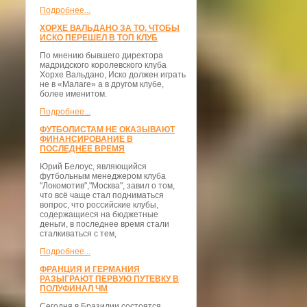
Подробнее...
ХОРХЕ ВАЛЬДАНО ЗА ТО, ЧТОБЫ
ИСКО ПЕРЕШЕЛ В ТОП КЛУБ
По мнению бывшего директора
мадридского королевского клуба
Хорхе Вальдано, Иско должен играть
не в «Малаге» а в другом клубе,
более именитом.
Подробнее...
ФУТБОЛИСТАМ НЕ ОКАЗЫВАЮТ
ФИНАНСИРОВАНИЕ В
ПОСЛЕДНЕЕ ВРЕМЯ
Юрий Белоус, являющийся
футбольным менеджером клуба
"Локомотив","Москва", завил о том,
что всё чаще стал подниматься
вопрос, что российские клубы,
содержащиеся на бюджетные
деньги, в последнее время стали
сталкиваться с тем,
Подробнее...
ФРАНЦИЯ И ГЕРМАНИЯ
РАЗЫГРАЮТ ПЕРВУЮ ПУТЕВКУ В
ПОЛУФИНАЛ ЧМ
Сегодня в Бразилии состоятся