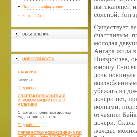
вытекающей из 
Полезная информация
соленой. Анга
Карта сайта
Существует ле
счастливым, п
ОБЪЯВЛЕНИЯ
молодая девуш
Ангара жила в 
Повзрослев, о
НОВОСТИ КЛУБА
юношу Енисея.
БАВАРИЯ
дочь покинула
Бавария
возлюбленным.
Подробнее...
убежать из до
СПАРТАК ПОПОЛНИТЬСЯ
дочери нет, пр
ИГРОКОМ МАДРИТСКОГО
АТЛЕТИКО
волнами, подн
Спартак пополниться игроком
отчаянии Байк
мадритского атлетико
дочери. Скала
Подробнее...
жажды, молила
ПЕРВЕНСТВО НОВОКУЗНЕЦКА ПО