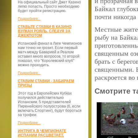
и прозрачная в
На официальный сайт Джет Казино
легко попасть. Просто необходимо
Байкал глубок
будет пройти регистрацию.
почти никогда 
Подробнее...
СТАВЬТЕ СТАВКИ В КАЗИНО
Местные жите
ВУЛКАН РОЯЛЬ, СЛЕДУЯ ЗА
ДЖЕКПОТОМ
рыбу на Байка
Испанский финал в Лиге Чемпионов
приготовленны
нам точно не грозит. Если первый
священным озе
матч между Баварией и Реалом
оставил много вопросов, то второй
брать с берег
показал, что "Королевский клуб"
можно проходить.
священными. В
Подробнее...
раскроется во
СТАВИМ СТАВКИ - ЗАБИРАЕМ
ПРИЗЫ
Смотрите т
Этот год в Европейских Кубках
получился действительно
Испанским. 5 представителей
Пиренейского полуострова (6, если
включать Спортинг), будут бороться
за трофеи.
Подробнее...
ИНТРИГА В ЧЕМПИОНАТЕ
ИСПАНИИ РАСЦВЕТАЕТ.