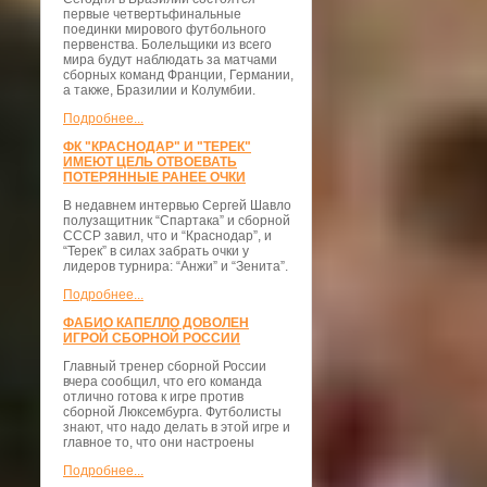
первые четвертьфинальные
поединки мирового футбольного
первенства. Болельщики из всего
мира будут наблюдать за матчами
сборных команд Франции, Германии,
а также, Бразилии и Колумбии.
Подробнее...
ФК "КРАСНОДАР" И "ТЕРЕК"
ИМЕЮТ ЦЕЛЬ ОТВОЕВАТЬ
ПОТЕРЯННЫЕ РАНЕЕ ОЧКИ
В недавнем интервью Сергей Шавло
полузащитник “Спартака” и сборной
СССР завил, что и “Краснодар”, и
“Терек” в силах забрать очки у
лидеров турнира: “Анжи” и “Зенита”.
Подробнее...
ФАБИО КАПЕЛЛО ДОВОЛЕН
ИГРОЙ СБОРНОЙ РОССИИ
Главный тренер сборной России
вчера сообщил, что его команда
отлично готова к игре против
сборной Люксембурга. Футболисты
знают, что надо делать в этой игре и
главное то, что они настроены
Подробнее...