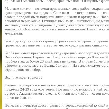
привлекает мелкий белый песок, красивые волны и шумные фест
Местные жители – потомки привезенных сюда рабов, сохранивш
кулинарные рецепты предков. Свое название остров получил из-
словно бородой были покрыты лишайниками и орхидеями. Населе
основном чернокожие. Официальный язык – английский, но меж
местном диалекте «бэйджан». Однако даже здесь существуют с
конфессий. Основная часть населения – англикане. Немного кат
мусульман.
Благодаря туризму и сахарному тростнику эта страна по уровню
грамотности занимает четвертое место среди развивающихся ст
Барбадос имеет прекрасный международный аэропорт и долетет
Великобритании. Перелет из Лондона займет порядка 8 часов. Д
пробудут здесь более 28 дней, виза не нужна. В случае более д
оформить в консульстве Великобритании. На вылет следует оста
аэропортовского сбора.
Все, что ждет туристов
Климат Барбадоса – одна из его достопримечательностей. Темпе
пределах 24-29 градусов тепла. Повышенную влажность нейтрал
остров с Атлантического океана. С июня по октябрь – сезон дож
почти не бывает.
Потчевать туристов здесь принято интернациональной кухней 