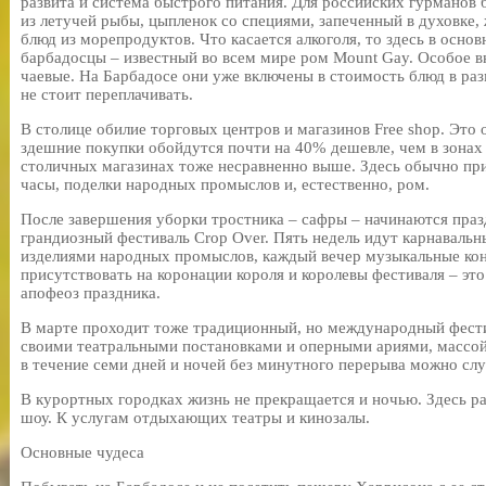
развита и система быстрого питания. Для российских гурманов
из летучей рыбы, цыпленок со специями, запеченный в духовке,
блюд из морепродуктов. Что касается алкоголя, то здесь в основ
барбадосцы – известный во всем мире ром Mount Gay. Особое в
чаевые. На Барбадосе они уже включены в стоимость блюд в р
не стоит переплачивать.
В столице обилие торговых центров и магазинов Free shop. Это о
здешние покупки обойдутся почти на 40% дешевле, чем в зонах
столичных магазинах тоже несравненно выше. Здесь обычно при
часы, поделки народных промыслов и, естественно, ром.
После завершения уборки тростника – сафры – начинаются праз
грандиозный фестиваль Crop Over. Пять недель идут карнавальн
изделиями народных промыслов, каждый вечер музыкальные кон
присутствовать на коронации короля и королевы фестиваля – эт
апофеоз праздника.
В марте проходит тоже традиционный, но международный фестив
своими театральными постановками и оперными ариями, массой
в течение семи дней и ночей без минутного перерыва можно слуш
В курортных городках жизнь не прекращается и ночью. Здесь р
шоу. К услугам отдыхающих театры и кинозалы.
Основные чудеса