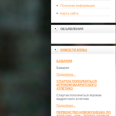
Полезная информация
Карта сайта
ОБЪЯВЛЕНИЯ
НОВОСТИ КЛУБА
БАВАРИЯ
Бавария
Подробнее...
СПАРТАК ПОПОЛНИТЬСЯ
ИГРОКОМ МАДРИТСКОГО
АТЛЕТИКО
Спартак пополниться игроком
мадритского атлетико
Подробнее...
ПЕРВЕНСТВО НОВОКУЗНЕЦКА ПО