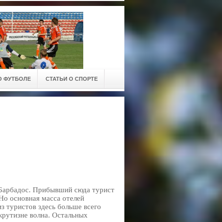
О ФУТБОЛЕ
СТАТЬИ О СПОРТЕ
Барбадос. Прибывший сюда турист
Но основная масса отелей
из туристов здесь больше всего
крутизне волна. Остальных