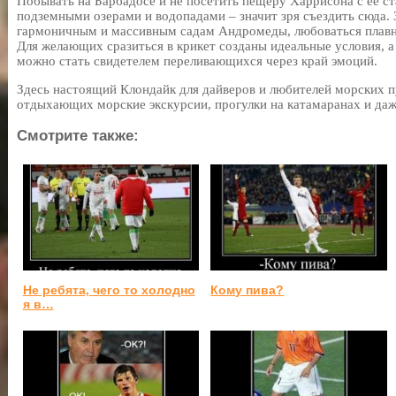
Побывать на Барбадосе и не посетить пещеру Харрисона с ее ст
подземными озерами и водопадами – значит зря съездить сюда. 
гармоничным и массивным садам Андромеды, любоваться плавн
Для желающих сразиться в крикет созданы идеальные условия, а
можно стать свидетелем переливающихся через край эмоций.
Здесь настоящий Клондайк для дайверов и любителей морских п
отдыхающих морские экскурсии, прогулки на катамаранах и даж
Смотрите также:
Не ребята, чего то холодно
Кому пива?
я в…