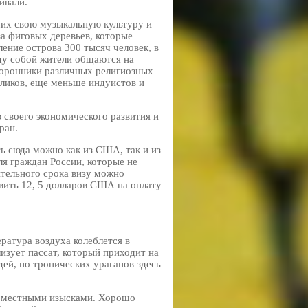
ивали.
их свою музыкальную культуру и
за фиговых деревьев, которые
ние острова 300 тысяч человек, в
ду собой жители общаются на
торонники различных религиозных
оликов, еще меньше индуистов и
 своего экономического развития и
ран.
ь сюда можно как из США, так и из
ля граждан России, которые не
лительного срока визу можно
вить 12, 5 долларов США на оплату
ратура воздуха колеблется в
изует пассат, который приходит на
дей, но тропических ураганов здесь
и местными изысками. Хорошо