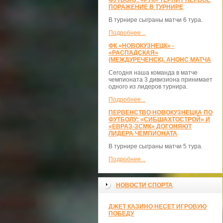
ФУТБОЛУ: «РУК» ТЕРПИТ ПЕРВОЕ
ПОРАЖЕНИЕ В ТУРНИРЕ
В турнире сыграны матчи 6 тура.
Подробнее...
ФК «НОВОКУЗНЕЦК» -
«РАСПАДСКАЯ»
(МЕЖДУРЕЧЕНСК). АНОНС МАТЧА
Сегодня наша команда в матче
чемпионата 3 дивизиона принимает
одного из лидеров турнира.
Подробнее...
ПЕРВЕНСТВО НОВОКУЗНЕЦКА ПО
ФУТБОЛУ: «СИБШАХТОСТРОЙ» И
«ЕВРАЗ-ЗСМК» ДОГОНЯЮТ
ЛИДЕРА ЧЕМПИОНАТА
В турнире сыграны матчи 5 тура.
Подробнее...
НОВОСТИ СПОРТА
ДЖЕТ КАЗИНО НЕСЕТ ИГРОВУЮ
ПОБЕДУ