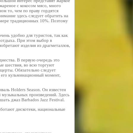
 большой интерес представят жаркое
 жареное с кокосом мясо, много
ном то, чем по праву гордятся
нимание здесь следует обратить на
азмере традиционных 10%. Поэтому
чень удобно для туристов, так как
 отдыха. При этом выбор в
обретают изделия из драгметаллов,
днества. В первую очередь это
ые шествия, во всю торгуют
церты. Обязательно следует
о его кульминационный момент,
аль Holders Season. Он известен
 музыкальных произведений. Здесь
ать джаз Barbados Jazz Festival.
аботают дискотеки, национальные