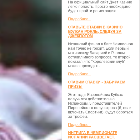
На официальный сайт Джет Казино
легко попасть. Просто необходимо
будет пройти регистрацию.
Подробнее...
СТАВЬТЕ СТАВКИ В КАЗИНО
ВУЛКАН РОЯЛЬ, СЛЕДУЯ ЗА
ДЖЕКПОТОМ
Испанский финал в Лиге Чемпионов
нам точно не грозит. Если первый
матч между Баварией и Реалом
оставил много вопросов, то второй
показал, что "Королевский клуб"
можно проходить.
Подробнее...
СТАВИМ СТАВКИ - ЗАБИРАЕМ
ПРИЗЫ
Этот год в Европейских Кубках
получился действительно
Испанским. 5 представителей
Пиренейского полуострова (6, если
включать Спортинг), будут бороться
за трофеи.
Подробнее...
ИНТРИГА В ЧЕМПИОНАТЕ
ИСПАНИИ РАСЦВЕТАЕТ.