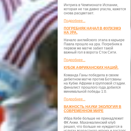
Интрига в Чемпионате Испании,
которая не так давно угасла, кажется
снова расцветает.
Подробнее...
ПОГРЕБНЯК НАЧАЛ В ФУЛХЭМЭ
НА УРА.
Начало английского этапа в карьере
Павла прошло на ура. Погребняк в
первом же матче забил такой
важный гол в ворота Сток Сити.
Подробнее...
КУБОК АФРИКАНСКИХ НАЦИЙ.
Команда Ганы победила в своем
дебютном матче против Ботсваны
на Кубке Африки в групповой стадии.
финалист прошлого года добился
минимальной победы 1:0.
Подробнее...
ВАЖНОСТЬ НАУКИ ЭКОЛОГИЯ В
СОВРЕМЕННОМ МИРЕ
Ибра Кебе больше не принадлежит
ФК Анжи. Махачкалинский клуб
решил, что больше не нуждается в
услугах возрастного игрока и расторг