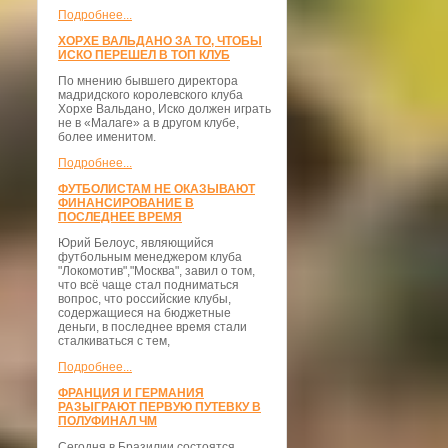
Подробнее...
ХОРХЕ ВАЛЬДАНО ЗА ТО, ЧТОБЫ
ИСКО ПЕРЕШЕЛ В ТОП КЛУБ
По мнению бывшего директора
мадридского королевского клуба
Хорхе Вальдано, Иско должен играть
не в «Малаге» а в другом клубе,
более именитом.
Подробнее...
ФУТБОЛИСТАМ НЕ ОКАЗЫВАЮТ
ФИНАНСИРОВАНИЕ В
ПОСЛЕДНЕЕ ВРЕМЯ
Юрий Белоус, являющийся
футбольным менеджером клуба
"Локомотив","Москва", завил о том,
что всё чаще стал подниматься
вопрос, что российские клубы,
содержащиеся на бюджетные
деньги, в последнее время стали
сталкиваться с тем,
Подробнее...
ФРАНЦИЯ И ГЕРМАНИЯ
РАЗЫГРАЮТ ПЕРВУЮ ПУТЕВКУ В
ПОЛУФИНАЛ ЧМ
Сегодня в Бразилии состоятся