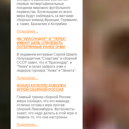
первые четвертьфинальные
поединки мирового футбольного
первенства. Болельщики из всего
мира будут наблюдать за матчами
сборных команд Франции, Германии,
а также, Бразилии и Колумбии.
Подробнее...
ФК "КРАСНОДАР" И "ТЕРЕК"
ИМЕЮТ ЦЕЛЬ ОТВОЕВАТЬ
ПОТЕРЯННЫЕ РАНЕЕ ОЧКИ
В недавнем интервью Сергей Шавло
полузащитник “Спартака” и сборной
СССР завил, что и “Краснодар”, и
“Терек” в силах забрать очки у
лидеров турнира: “Анжи” и “Зенита”.
Подробнее...
ФАБИО КАПЕЛЛО ДОВОЛЕН
ИГРОЙ СБОРНОЙ РОССИИ
Главный тренер сборной России
вчера сообщил, что его команда
отлично готова к игре против
сборной Люксембурга. Футболисты
знают, что надо делать в этой игре и
главное то, что они настроены
Подробнее...