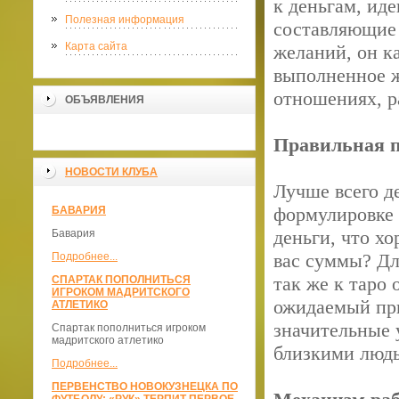
к деньгам, ид
Полезная информация
составляющие 
Карта сайта
желаний, он ка
выполненное ж
отношениях, р
ОБЪЯВЛЕНИЯ
Правильная п
НОВОСТИ КЛУБА
Лучше всего д
формулировке 
БАВАРИЯ
деньги, что х
Бавария
вас суммы? Дл
Подробнее...
так же к таро 
СПАРТАК ПОПОЛНИТЬСЯ
ИГРОКОМ МАДРИТСКОГО
ожидаемый при
АТЛЕТИКО
значительные 
Спартак пополниться игроком
мадритского атлетико
близкими люд
Подробнее...
ПЕРВЕНСТВО НОВОКУЗНЕЦКА ПО