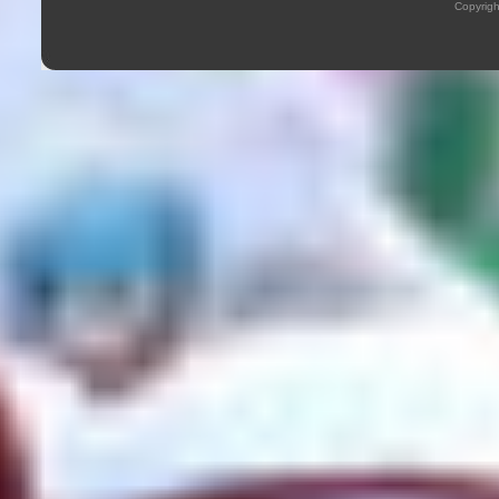
Copyrig