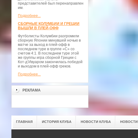
представителей был перенаправлен
им.
Подробнее...
СБОРНЫЕ КОЛУМБИИ И ГРЕЦИИ
ВЫШЛИ В ПЛЕЙ-ОФФ
Футболисты Колумбии разгромили
сборную Японии минувшей ночью в
матче за выход в плей-офф в
последнем туре в группе «С» со
счетом 4:1. В последнем туре этой
же группы игра сборной Греции с
Кот-д’Ивуаром закончилась победой
и выходом в плей-офф греков.
Подробнее...
РЕКЛАМА
ГЛАВНАЯ
ИСТОРИЯ КЛУБА
НОВОСТИ КЛУБА
НОВОСТИ