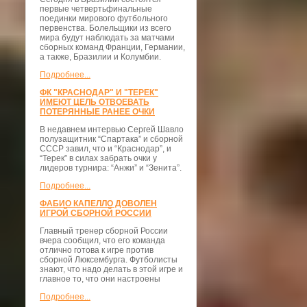
первые четвертьфинальные
поединки мирового футбольного
первенства. Болельщики из всего
мира будут наблюдать за матчами
сборных команд Франции, Германии,
а также, Бразилии и Колумбии.
Подробнее...
ФК "КРАСНОДАР" И "ТЕРЕК"
ИМЕЮТ ЦЕЛЬ ОТВОЕВАТЬ
ПОТЕРЯННЫЕ РАНЕЕ ОЧКИ
В недавнем интервью Сергей Шавло
полузащитник “Спартака” и сборной
СССР завил, что и “Краснодар”, и
“Терек” в силах забрать очки у
лидеров турнира: “Анжи” и “Зенита”.
Подробнее...
ФАБИО КАПЕЛЛО ДОВОЛЕН
ИГРОЙ СБОРНОЙ РОССИИ
Главный тренер сборной России
вчера сообщил, что его команда
отлично готова к игре против
сборной Люксембурга. Футболисты
знают, что надо делать в этой игре и
главное то, что они настроены
Подробнее...