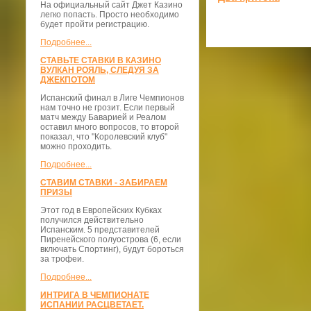
На официальный сайт Джет Казино
легко попасть. Просто необходимо
будет пройти регистрацию.
Подробнее...
СТАВЬТЕ СТАВКИ В КАЗИНО
ВУЛКАН РОЯЛЬ, СЛЕДУЯ ЗА
ДЖЕКПОТОМ
Испанский финал в Лиге Чемпионов
нам точно не грозит. Если первый
матч между Баварией и Реалом
оставил много вопросов, то второй
показал, что "Королевский клуб"
можно проходить.
Подробнее...
СТАВИМ СТАВКИ - ЗАБИРАЕМ
ПРИЗЫ
Этот год в Европейских Кубках
получился действительно
Испанским. 5 представителей
Пиренейского полуострова (6, если
включать Спортинг), будут бороться
за трофеи.
Подробнее...
ИНТРИГА В ЧЕМПИОНАТЕ
ИСПАНИИ РАСЦВЕТАЕТ.