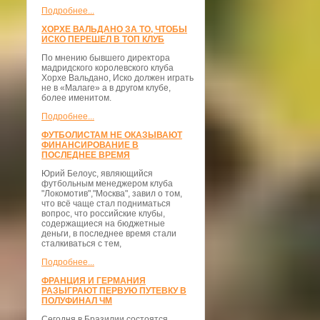
Подробнее...
ХОРХЕ ВАЛЬДАНО ЗА ТО, ЧТОБЫ
ИСКО ПЕРЕШЕЛ В ТОП КЛУБ
По мнению бывшего директора
мадридского королевского клуба
Хорхе Вальдано, Иско должен играть
не в «Малаге» а в другом клубе,
более именитом.
Подробнее...
ФУТБОЛИСТАМ НЕ ОКАЗЫВАЮТ
ФИНАНСИРОВАНИЕ В
ПОСЛЕДНЕЕ ВРЕМЯ
Юрий Белоус, являющийся
футбольным менеджером клуба
"Локомотив","Москва", завил о том,
что всё чаще стал подниматься
вопрос, что российские клубы,
содержащиеся на бюджетные
деньги, в последнее время стали
сталкиваться с тем,
Подробнее...
ФРАНЦИЯ И ГЕРМАНИЯ
РАЗЫГРАЮТ ПЕРВУЮ ПУТЕВКУ В
ПОЛУФИНАЛ ЧМ
Сегодня в Бразилии состоятся