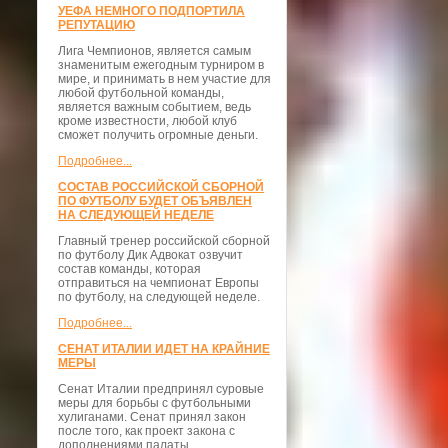
УЕФА НЕМНОГО ПОДПОРТИЛА
РЕПУТАЦИЮ
Лига Чемпионов, является самым
знаменитым ежегодным турниром в
мире, и принимать в нем участие для
любой футбольной команды,
является важным событием, ведь
кроме известности, любой клуб
сможет получить огромные деньги.
Подробнее...
СОСТАВ РОССИЙСКОЙ СБОРНОЙ
ПО ФУТБОЛУ БУДЕТ ОБЪЯВЛЕН
НА СЛЕДУЮЩЕЙ НЕДЕЛЕ
Главный тренер российской сборной
по футболу Дик Адвокат озвучит
состав команды, которая
отправиться на чемпионат Европы
по футболу, на следующей неделе.
Подробнее...
СЕНАТ ИТАЛИИ ИДЕТ НА КРАЙНИЕ
МЕРЫ
Сенат Италии предпринял суровые
меры для борьбы с футбольными
хулиганами. Сенат принял закон
после того, как проект закона с
дополнениями палаты