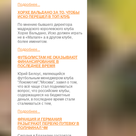
Подробнее...
ХОРХЕ ВАЛЬДАНО ЗА ТО, ЧТОБЫ
ИСКО ПЕРЕШЕЛ В ТОП КЛУБ
По мнению бывшего директора
мадридского королевского клуба
Хорхе Вальдано, Иско должен играть
не в «Малаге» а в другом клубе,
более именитом.
Подробнее...
ФУТБОЛИСТАМ НЕ ОКАЗЫВАЮТ
ФИНАНСИРОВАНИЕ В
ПОСЛЕДНЕЕ ВРЕМЯ
Юрий Белоус, являющийся
футбольным менеджером клуба
"Локомотив","Москва", завил о том,
что всё чаще стал подниматься
вопрос, что российские клубы,
содержащиеся на бюджетные
деньги, в последнее время стали
сталкиваться с тем,
Подробнее...
ФРАНЦИЯ И ГЕРМАНИЯ
РАЗЫГРАЮТ ПЕРВУЮ ПУТЕВКУ В
ПОЛУФИНАЛ ЧМ
Сегодня в Бразилии состоятся