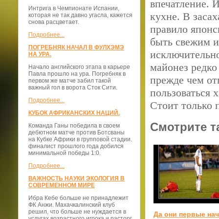
впечатление. 
Интрига в Чемпионате Испании,
кухне. В заса
которая не так давно угасла, кажется
снова расцветает.
правило японс
Подробнее...
быть свежим и
ПОГРЕБНЯК НАЧАЛ В ФУЛХЭМЭ
исключительно
НА УРА.
майонез редко
Начало английского этапа в карьере
Павла прошло на ура. Погребняк в
прежде чем от
первом же матче забил такой
важный гол в ворота Сток Сити.
пользоваться 
Подробнее...
Стоит только 
КУБОК АФРИКАНСКИХ НАЦИЙ.
Смотрите т
Команда Ганы победила в своем
дебютном матче против Ботсваны
на Кубке Африки в групповой стадии.
финалист прошлого года добился
минимальной победы 1:0.
Подробнее...
ВАЖНОСТЬ НАУКИ ЭКОЛОГИЯ В
СОВРЕМЕННОМ МИРЕ
Ибра Кебе больше не принадлежит
ФК Анжи. Махачкалинский клуб
решил, что больше не нуждается в
Да они первые на
услугах возрастного игрока и расторг