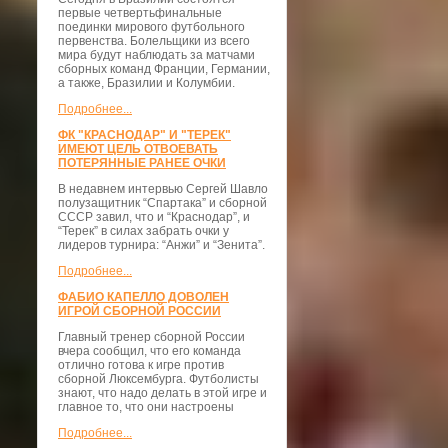
первые четвертьфинальные
поединки мирового футбольного
первенства. Болельщики из всего
мира будут наблюдать за матчами
сборных команд Франции, Германии,
а также, Бразилии и Колумбии.
Подробнее...
ФК "КРАСНОДАР" И "ТЕРЕК"
ИМЕЮТ ЦЕЛЬ ОТВОЕВАТЬ
ПОТЕРЯННЫЕ РАНЕЕ ОЧКИ
В недавнем интервью Сергей Шавло
полузащитник “Спартака” и сборной
СССР завил, что и “Краснодар”, и
“Терек” в силах забрать очки у
лидеров турнира: “Анжи” и “Зенита”.
Подробнее...
ФАБИО КАПЕЛЛО ДОВОЛЕН
ИГРОЙ СБОРНОЙ РОССИИ
Главный тренер сборной России
вчера сообщил, что его команда
отлично готова к игре против
сборной Люксембурга. Футболисты
знают, что надо делать в этой игре и
главное то, что они настроены
Подробнее...