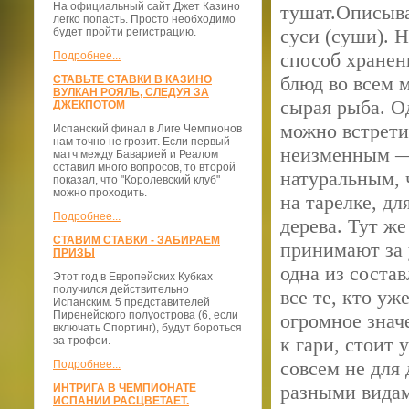
На официальный сайт Джет Казино
тушат.Описыв
легко попасть. Просто необходимо
суси (суши). 
будет пройти регистрацию.
способ хранен
Подробнее...
блюд во всем 
СТАВЬТЕ СТАВКИ В КАЗИНО
ВУЛКАН РОЯЛЬ, СЛЕДУЯ ЗА
сырая рыба. О
ДЖЕКПОТОМ
можно встрети
Испанский финал в Лиге Чемпионов
нам точно не грозит. Если первый
неизменным — 
матч между Баварией и Реалом
оставил много вопросов, то второй
натуральным, 
показал, что "Королевский клуб"
можно проходить.
на тарелке, дл
Подробнее...
дерева. Тут же
СТАВИМ СТАВКИ - ЗАБИРАЕМ
принимают за 
ПРИЗЫ
одна из соста
Этот год в Европейских Кубках
получился действительно
все те, кто у
Испанским. 5 представителей
Пиренейского полуострова (6, если
огромное знач
включать Спортинг), будут бороться
к гари, стоит
за трофеи.
совсем не для
Подробнее...
разными видам
ИНТРИГА В ЧЕМПИОНАТЕ
ИСПАНИИ РАСЦВЕТАЕТ.