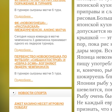
ФУТБОЛУ: «РУК» ТЕРПИТ ПЕРВОЕ
ПОРАЖЕНИЕ В ТУРНИРЕ
японской кухн
В турнире сыграны матчи 6 тура.
приправы и сл
Подробнее...
рисовая.Больше
ФК «НОВОКУЗНЕЦК» -
японской кухн
«РАСПАДСКАЯ»
допускается н
(МЕЖДУРЕЧЕНСК). АНОНС МАТЧА
крышкой — это
Сегодня наша команда в матче
чемпионата 3 дивизиона принимает
пор, пока рис
одного из лидеров турнира.
дары моря. Вс
Подробнее...
Японца невозм
ПЕРВЕНСТВО НОВОКУЗНЕЦКА ПО
ФУТБОЛУ: «СИБШАХТОСТРОЙ» И
пищу употребл
«ЕВРАЗ-ЗСМК» ДОГОНЯЮТ
ЛИДЕРА ЧЕМПИОНАТА
и, конечно, р
В турнире сыграны матчи 5 тура.
шокируешь блю
Подробнее...
Японии рыбу у
шевелится, по
НОВОСТИ СПОРТА
Рыбу очень бы
Не каждый евр
ДЖЕТ КАЗИНО НЕСЕТ ИГРОВУЮ
ПОБЕДУ
признать, что