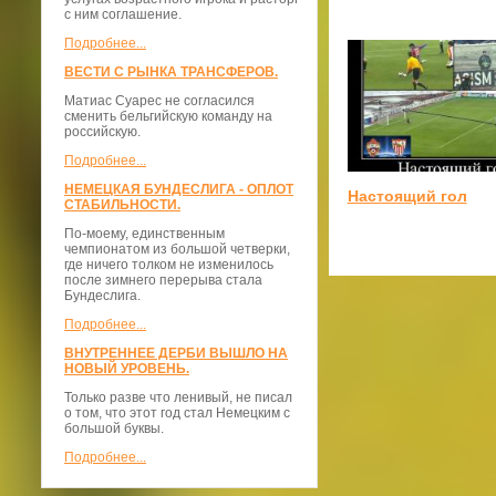
с ним соглашение.
Подробнее...
ВЕСТИ С РЫНКА ТРАНСФЕРОВ.
Матиас Суарес не согласился
сменить бельгийскую команду на
российскую.
Подробнее...
НЕМЕЦКАЯ БУНДЕСЛИГА - ОПЛОТ
Настоящий гол
СТАБИЛЬНОСТИ.
По-моему, единственным
чемпионатом из большой четверки,
где ничего толком не изменилось
после зимнего перерыва стала
Бундеслига.
Подробнее...
ВНУТРЕННЕЕ ДЕРБИ ВЫШЛО НА
НОВЫЙ УРОВЕНЬ.
Только разве что ленивый, не писал
о том, что этот год стал Немецким с
большой буквы.
Подробнее...