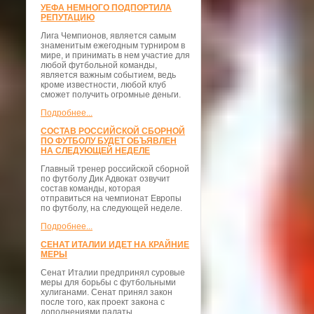
УЕФА НЕМНОГО ПОДПОРТИЛА
РЕПУТАЦИЮ
Лига Чемпионов, является самым
знаменитым ежегодным турниром в
мире, и принимать в нем участие для
любой футбольной команды,
является важным событием, ведь
кроме известности, любой клуб
сможет получить огромные деньги.
Подробнее...
СОСТАВ РОССИЙСКОЙ СБОРНОЙ
ПО ФУТБОЛУ БУДЕТ ОБЪЯВЛЕН
НА СЛЕДУЮЩЕЙ НЕДЕЛЕ
Главный тренер российской сборной
по футболу Дик Адвокат озвучит
состав команды, которая
отправиться на чемпионат Европы
по футболу, на следующей неделе.
Подробнее...
СЕНАТ ИТАЛИИ ИДЕТ НА КРАЙНИЕ
МЕРЫ
Сенат Италии предпринял суровые
меры для борьбы с футбольными
хулиганами. Сенат принял закон
после того, как проект закона с
дополнениями палаты