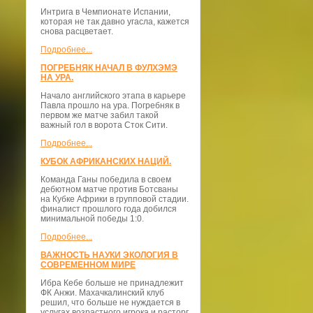
Интрига в Чемпионате Испании,
которая не так давно угасла, кажется
снова расцветает.
Подробнее...
ПОГРЕБНЯК НАЧАЛ В ФУЛХЭМЭ
НА УРА.
Начало английского этапа в карьере
Павла прошло на ура. Погребняк в
первом же матче забил такой
важный гол в ворота Сток Сити.
Подробнее...
КУБОК АФРИКАНСКИХ НАЦИЙ.
Команда Ганы победила в своем
дебютном матче против Ботсваны
на Кубке Африки в групповой стадии.
финалист прошлого года добился
минимальной победы 1:0.
Подробнее...
ВАЖНОСТЬ НАУКИ ЭКОЛОГИЯ В
СОВРЕМЕННОМ МИРЕ
Ибра Кебе больше не принадлежит
ФК Анжи. Махачкалинский клуб
решил, что больше не нуждается в
услугах возрастного игрока и расторг