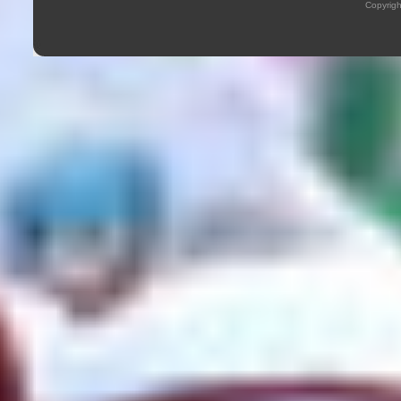
Copyrig