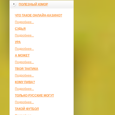
ПОЛЕЗНЫЙ ЮМОР
ЧТО ТАКОЕ ОНЛАЙН-КАЗИНО?
Подробнее...
СУДЬЯ
Подробнее...
УРА
Подробнее...
А МОЖЕТ
Подробнее...
ТВОЯ ТАКТИКА
Подробнее...
КОМУ ПИВА?
Подробнее...
ТОЛЬКО РУССКИЕ МОГУТ
Подробнее...
ТАКОЙ ФУТБОЛ