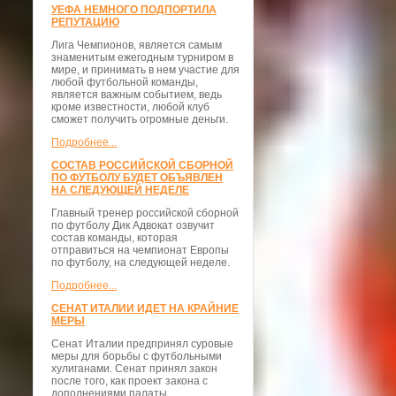
УЕФА НЕМНОГО ПОДПОРТИЛА
РЕПУТАЦИЮ
Лига Чемпионов, является самым
знаменитым ежегодным турниром в
мире, и принимать в нем участие для
любой футбольной команды,
является важным событием, ведь
кроме известности, любой клуб
сможет получить огромные деньги.
Подробнее...
СОСТАВ РОССИЙСКОЙ СБОРНОЙ
ПО ФУТБОЛУ БУДЕТ ОБЪЯВЛЕН
НА СЛЕДУЮЩЕЙ НЕДЕЛЕ
Главный тренер российской сборной
по футболу Дик Адвокат озвучит
состав команды, которая
отправиться на чемпионат Европы
по футболу, на следующей неделе.
Подробнее...
СЕНАТ ИТАЛИИ ИДЕТ НА КРАЙНИЕ
МЕРЫ
Сенат Италии предпринял суровые
меры для борьбы с футбольными
хулиганами. Сенат принял закон
после того, как проект закона с
дополнениями палаты