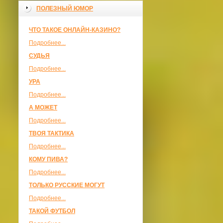
ПОЛЕЗНЫЙ ЮМОР
ЧТО ТАКОЕ ОНЛАЙН-КАЗИНО?
Подробнее...
СУДЬЯ
Подробнее...
УРА
Подробнее...
А МОЖЕТ
Подробнее...
ТВОЯ ТАКТИКА
Подробнее...
КОМУ ПИВА?
Подробнее...
ТОЛЬКО РУССКИЕ МОГУТ
Подробнее...
ТАКОЙ ФУТБОЛ