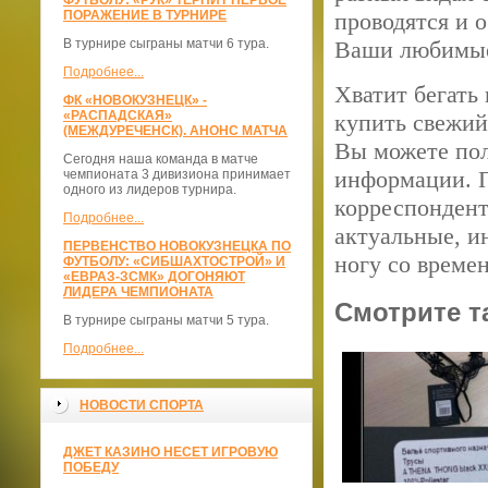
ФУТБОЛУ: «РУК» ТЕРПИТ ПЕРВОЕ
ПОРАЖЕНИЕ В ТУРНИРЕ
проводятся и о
В турнире сыграны матчи 6 тура.
Ваши любимые
Подробнее...
Хватит бегать
ФК «НОВОКУЗНЕЦК» -
«РАСПАДСКАЯ»
купить свежий
(МЕЖДУРЕЧЕНСК). АНОНС МАТЧА
Вы можете по
Сегодня наша команда в матче
информации. П
чемпионата 3 дивизиона принимает
одного из лидеров турнира.
корреспондент
Подробнее...
актуальные, и
ПЕРВЕНСТВО НОВОКУЗНЕЦКА ПО
ногу со времен
ФУТБОЛУ: «СИБШАХТОСТРОЙ» И
«ЕВРАЗ-ЗСМК» ДОГОНЯЮТ
ЛИДЕРА ЧЕМПИОНАТА
Смотрите т
В турнире сыграны матчи 5 тура.
Подробнее...
НОВОСТИ СПОРТА
ДЖЕТ КАЗИНО НЕСЕТ ИГРОВУЮ
ПОБЕДУ