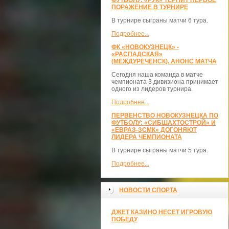
ФУТБОЛУ: «РУК» ТЕРПИТ ПЕРВОЕ
ПОРАЖЕНИЕ В ТУРНИРЕ
В турнире сыграны матчи 6 тура.
Подробнее...
ФК «НОВОКУЗНЕЦК» -
«РАСПАДСКАЯ»
(МЕЖДУРЕЧЕНСК). АНОНС МАТЧА
Сегодня наша команда в матче
чемпионата 3 дивизиона принимает
одного из лидеров турнира.
Подробнее...
ПЕРВЕНСТВО НОВОКУЗНЕЦКА ПО
ФУТБОЛУ: «СИБШАХТОСТРОЙ» И
«ЕВРАЗ-ЗСМК» ДОГОНЯЮТ
ЛИДЕРА ЧЕМПИОНАТА
В турнире сыграны матчи 5 тура.
Подробнее...
НОВОСТИ СПОРТА
ДЖЕТ КАЗИНО НЕСЕТ ИГРОВУЮ
ПОБЕДУ