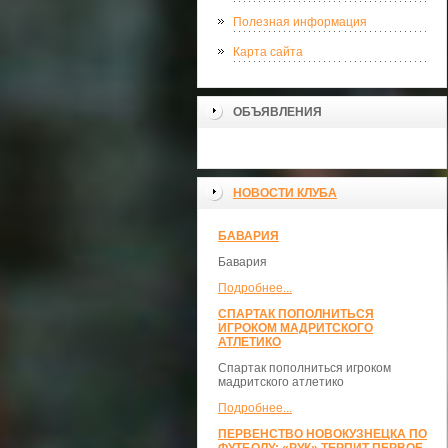
Полезная информация
Карта сайта
ОБЪЯВЛЕНИЯ
НОВОСТИ КЛУБА
БАВАРИЯ
Бавария
Подробнее...
СПАРТАК ПОПОЛНИТЬСЯ
ИГРОКОМ МАДРИТСКОГО
АТЛЕТИКО
Спартак пополниться игроком
мадритского атлетико
Подробнее...
ПЕРВЕНСТВО НОВОКУЗНЕЦКА ПО