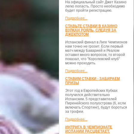
На официальный сайт Джет Казино
легко попасть. Просто необходимо
будет пройти регистрацию.
Подробнее...
СТАВЬТЕ СТАВКИ В КАЗИНО
ВУЛКАН РОЯЛЬ, СЛЕДУЯ ЗА
ДЖЕКПОТОМ
Испанский финал в Лиге Чемпионов
нам точно не грозит. Если первый
матч между Баварией и Реалом
оставил много вопросов, то второй
показал, что "Королевский клуб"
можно проходить.
Подробнее...
СТАВИМ СТАВКИ - ЗАБИРАЕМ
ПРИЗЫ
Этот год в Европейских Кубках
получился действительно
Испанским. 5 представителей
Пиренейского полуострова (6, если
включать Спортинг), будут бороться
за трофеи.
Подробнее...
ИНТРИГА В ЧЕМПИОНАТЕ
ИСПАНИИ РАСЦВЕТАЕТ.