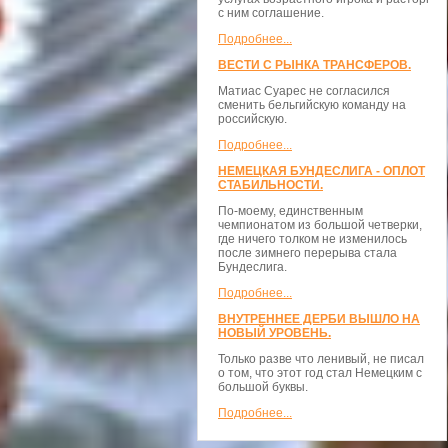
с ним соглашение.
Подробнее...
ВЕСТИ С РЫНКА ТРАНСФЕРОВ.
Матиас Суарес не согласился
сменить бельгийскую команду на
российскую.
Подробнее...
НЕМЕЦКАЯ БУНДЕСЛИГА - ОПЛОТ
СТАБИЛЬНОСТИ.
По-моему, единственным
чемпионатом из большой четверки,
где ничего толком не изменилось
после зимнего перерыва стала
Бундеслига.
Подробнее...
ВНУТРЕННЕЕ ДЕРБИ ВЫШЛО НА
НОВЫЙ УРОВЕНЬ.
Только разве что ленивый, не писал
о том, что этот год стал Немецким с
большой буквы.
Подробнее...