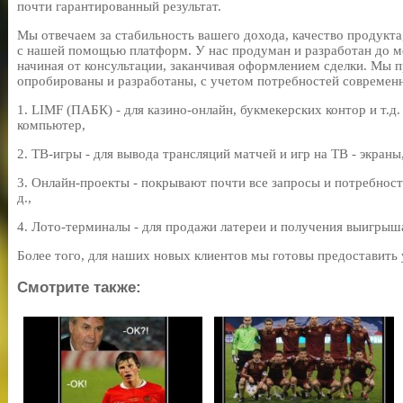
почти гарантированный результат.
Мы отвечаем за стабильность вашего дохода, качество продукт
с нашей помощью платформ. У нас продуман и разработан до м
начиная от консультации, заканчивая оформлением сделки. Мы п
опробированы и разработаны, с учетом потребностей современ
1. LIMF (ПАБК) - для казино-онлайн, букмекерских контор и т.д
компьютер,
2. ТВ-игры - для вывода трансляций матчей и игр на ТВ - экраны
3. Онлайн-проекты - покрывают почти все запросы и потребности 
д.,
4. Лото-терминалы - для продажи латереи и получения выигрыш
Более того, для наших новых клиентов мы готовы предоставить 
Смотрите также: