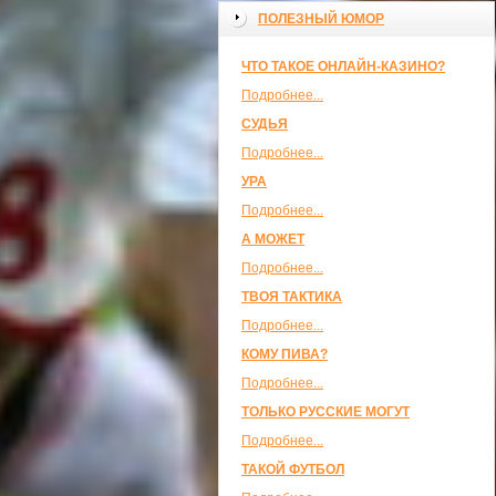
ПОЛЕЗНЫЙ ЮМОР
ЧТО ТАКОЕ ОНЛАЙН-КАЗИНО?
Подробнее...
СУДЬЯ
Подробнее...
УРА
Подробнее...
А МОЖЕТ
Подробнее...
ТВОЯ ТАКТИКА
Подробнее...
КОМУ ПИВА?
Подробнее...
ТОЛЬКО РУССКИЕ МОГУТ
Подробнее...
ТАКОЙ ФУТБОЛ