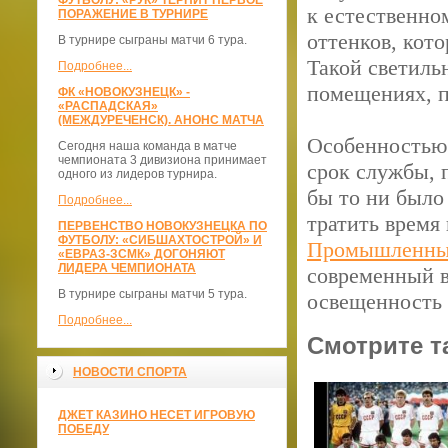
ФУТБОЛУ: «РУК» ТЕРПИТ ПЕРВОЕ
к естественно
ПОРАЖЕНИЕ В ТУРНИРЕ
оттенков, кот
В турнире сыграны матчи 6 тура.
Такой светиль
Подробнее...
помещениях, п
ФК «НОВОКУЗНЕЦК» -
«РАСПАДСКАЯ»
(МЕЖДУРЕЧЕНСК). АНОНС МАТЧА
Особенностью 
Сегодня наша команда в матче
чемпионата 3 дивизиона принимает
срок службы, п
одного из лидеров турнира.
бы то ни было
Подробнее...
тратить время 
ПЕРВЕНСТВО НОВОКУЗНЕЦКА ПО
ФУТБОЛУ: «СИБШАХТОСТРОЙ» И
Промышленный
«ЕВРАЗ-ЗСМК» ДОГОНЯЮТ
ЛИДЕРА ЧЕМПИОНАТА
современный 
В турнире сыграны матчи 5 тура.
освещенность 
Подробнее...
Смотрите т
НОВОСТИ СПОРТА
ДЖЕТ КАЗИНО НЕСЕТ ИГРОВУЮ
ПОБЕДУ