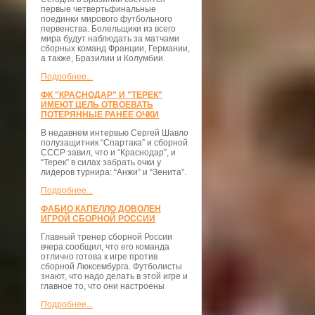
первые четвертьфинальные
поединки мирового футбольного
первенства. Болельщики из всего
мира будут наблюдать за матчами
сборных команд Франции, Германии,
а также, Бразилии и Колумбии.
Подробнее...
ФК "КРАСНОДАР" И "ТЕРЕК"
ИМЕЮТ ЦЕЛЬ ОТВОЕВАТЬ
ПОТЕРЯННЫЕ РАНЕЕ ОЧКИ
В недавнем интервью Сергей Шавло
полузащитник “Спартака” и сборной
СССР завил, что и “Краснодар”, и
“Терек” в силах забрать очки у
лидеров турнира: “Анжи” и “Зенита”.
Подробнее...
ФАБИО КАПЕЛЛО ДОВОЛЕН
ИГРОЙ СБОРНОЙ РОССИИ
Главный тренер сборной России
вчера сообщил, что его команда
отлично готова к игре против
сборной Люксембурга. Футболисты
знают, что надо делать в этой игре и
главное то, что они настроены
Подробнее...