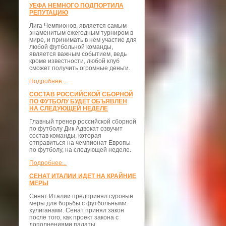
УЕФА НЕМНОГО ПОДПОРТИЛА
РЕПУТАЦИЮ
Лига Чемпионов, является самым
знаменитым ежегодным турниром в
мире, и принимать в нем участие для
любой футбольной команды,
является важным событием, ведь
кроме известности, любой клуб
сможет получить огромные деньги.
Подробнее...
СОСТАВ РОССИЙСКОЙ СБОРНОЙ
ПО ФУТБОЛУ БУДЕТ ОБЪЯВЛЕН
НА СЛЕДУЮЩЕЙ НЕДЕЛЕ
Главный тренер российской сборной
по футболу Дик Адвокат озвучит
состав команды, которая
отправиться на чемпионат Европы
по футболу, на следующей неделе.
Подробнее...
СЕНАТ ИТАЛИИ ИДЕТ НА КРАЙНИЕ
МЕРЫ
Сенат Италии предпринял суровые
меры для борьбы с футбольными
хулиганами. Сенат принял закон
после того, как проект закона с
дополнениями палаты