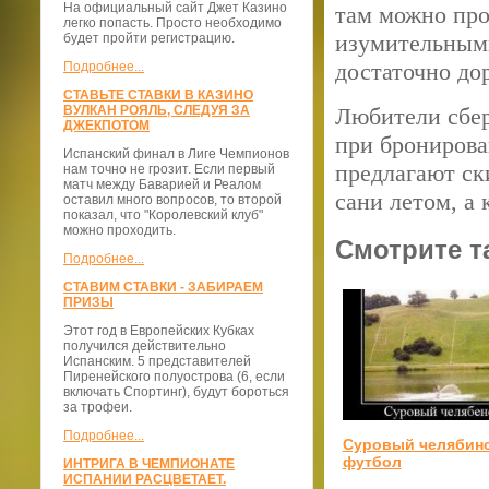
На официальный сайт Джет Казино
там можно про
легко попасть. Просто необходимо
изумительным
будет пройти регистрацию.
достаточно до
Подробнее...
СТАВЬТЕ СТАВКИ В КАЗИНО
ВУЛКАН РОЯЛЬ, СЛЕДУЯ ЗА
Любители сбер
ДЖЕКПОТОМ
при бронирова
Испанский финал в Лиге Чемпионов
предлагают ск
нам точно не грозит. Если первый
матч между Баварией и Реалом
сани летом, а
оставил много вопросов, то второй
показал, что "Королевский клуб"
можно проходить.
Смотрите т
Подробнее...
СТАВИМ СТАВКИ - ЗАБИРАЕМ
ПРИЗЫ
Этот год в Европейских Кубках
получился действительно
Испанским. 5 представителей
Пиренейского полуострова (6, если
включать Спортинг), будут бороться
за трофеи.
Подробнее...
Суровый челябин
футбол
ИНТРИГА В ЧЕМПИОНАТЕ
ИСПАНИИ РАСЦВЕТАЕТ.