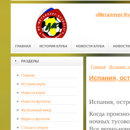
«Металлург-К
ГЛАВНАЯ
ИСТОРИЯ КЛУБА
НОВОСТИ КЛУБА
НОВОСТИ
РАЗДЕЛЫ
Главная
Испания, 
Главная
Испания, ос
История клуба
Новости клуба
Испания, остр
Новости футбола
Футбольный юмор
Когда произно
Видео о футболе
ночных тусово
Все верно-ноч
Статьи о спорте