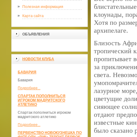
блистательные
Полезная информация
клоунады, пор
Карта сайта
Хотя по разме
архипелаге.
ОБЪЯВЛЕНИЯ
Близость Афри
тропический к
пропитывает в
НОВОСТИ КЛУБА
за приключени
БАВАРИЯ
света. Невозм
Бавария
умопомрачител
Подробнее...
лазурное мор
СПАРТАК ПОПОЛНИТЬСЯ
цветущие доли
ИГРОКОМ МАДРИТСКОГО
АТЛЕТИКО
сияющее солнц
Спартак пополниться игроком
отдают предпо
мадритского атлетико
известные кин
Подробнее...
было сказано 
ПЕРВЕНСТВО НОВОКУЗНЕЦКА ПО