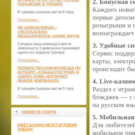
ФУТБОЛУ: «РУК» ТЕРПИТ ПЕРВОЕ
2. Бонусная с
ПОРАЖЕНИЕ В ТУРНИРЕ
Каждого новог
В турнире сыграны матчи 6 тура.
первые депози
Подробнее...
розыгрыши и п
ФК «НОВОКУЗНЕЦК» -
вознаграждает
«РАСПАДСКАЯ»
(МЕЖДУРЕЧЕНСК). АНОНС МАТЧА
3. Удобные с
Сегодня наша команда в матче
чемпионата 3 дивизиона принимает
Сервис поддер
одного из лидеров турнира.
карты, электр
Подробнее...
происходит быс
ПЕРВЕНСТВО НОВОКУЗНЕЦКА ПО
ФУТБОЛУ: «СИБШАХТОСТРОЙ» И
«ЕВРАЗ-ЗСМК» ДОГОНЯЮТ
4. Live-казин
ЛИДЕРА ЧЕМПИОНАТА
Раздел с игра
В турнире сыграны матчи 5 тура.
блэкджек — с 
Подробнее...
на русском язы
НОВОСТИ СПОРТА
5. Мобильная
Для любителей
ДЖЕТ КАЗИНО НЕСЕТ ИГРОВУЮ
ПОБЕДУ
мобильное при