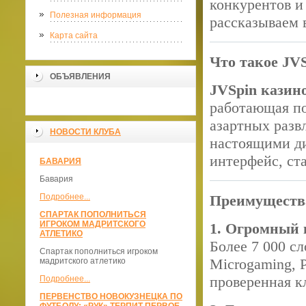
конкурентов и
Полезная информация
рассказываем в
Карта сайта
Что такое JV
ОБЪЯВЛЕНИЯ
JVSpin казин
работающая по
азартных развл
НОВОСТИ КЛУБА
настоящими ди
интерфейс, ст
БАВАРИЯ
Бавария
Подробнее...
Преимущества
СПАРТАК ПОПОЛНИТЬСЯ
ИГРОКОМ МАДРИТСКОГО
1. Огромный 
АТЛЕТИКО
Более 7 000 сл
Спартак пополниться игроком
Microgaming, P
мадритского атлетико
проверенная к
Подробнее...
ПЕРВЕНСТВО НОВОКУЗНЕЦКА ПО