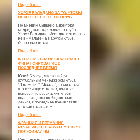
Подробнее...
ХОРХЕ ВАЛЬДАНО ЗА ТО, ЧТОБЫ
ИСКО ПЕРЕШЕЛ В ТОП КЛУБ
По мнению бывшего директора
мадридского королевского клуба
Хорхе Вальдано, Иско должен играть
не в «Малаге» а в другом клубе,
более именитом.
Подробнее...
ФУТБОЛИСТАМ НЕ ОКАЗЫВАЮТ
ФИНАНСИРОВАНИЕ В
ПОСЛЕДНЕЕ ВРЕМЯ
Юрий Белоус, являющийся
футбольным менеджером клуба
"Локомотив","Москва", завил о том,
что всё чаще стал подниматься
вопрос, что российские клубы,
содержащиеся на бюджетные
деньги, в последнее время стали
сталкиваться с тем,
Подробнее...
ФРАНЦИЯ И ГЕРМАНИЯ
РАЗЫГРАЮТ ПЕРВУЮ ПУТЕВКУ В
ПОЛУФИНАЛ ЧМ
Сегодня в Бразилии состоятся