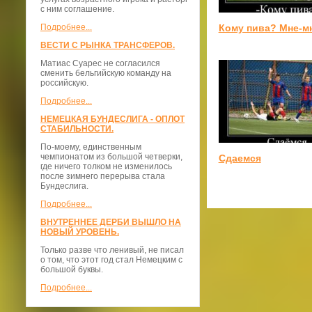
с ним соглашение.
Кому пива? Мне-м
Подробнее...
ВЕСТИ С РЫНКА ТРАНСФЕРОВ.
Матиас Суарес не согласился
сменить бельгийскую команду на
российскую.
Подробнее...
НЕМЕЦКАЯ БУНДЕСЛИГА - ОПЛОТ
СТАБИЛЬНОСТИ.
По-моему, единственным
чемпионатом из большой четверки,
Сдаемся
где ничего толком не изменилось
после зимнего перерыва стала
Бундеслига.
Подробнее...
ВНУТРЕННЕЕ ДЕРБИ ВЫШЛО НА
НОВЫЙ УРОВЕНЬ.
Только разве что ленивый, не писал
о том, что этот год стал Немецким с
большой буквы.
Подробнее...