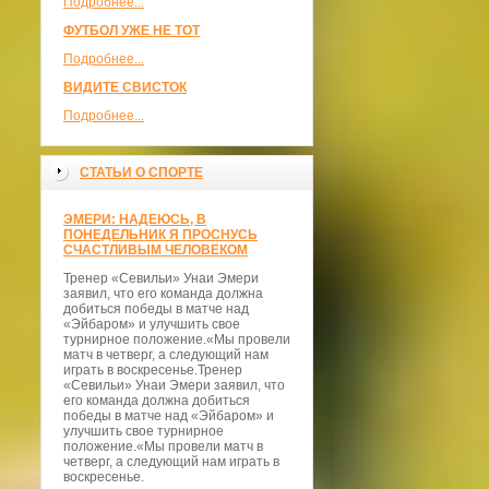
Подробнее...
ФУТБОЛ УЖЕ НЕ ТОТ
Подробнее...
ВИДИТЕ СВИСТОК
Подробнее...
СТАТЬИ О СПОРТЕ
ЭМЕРИ: НАДЕЮСЬ, В
ПОНЕДЕЛЬНИК Я ПРОСНУСЬ
СЧАСТЛИВЫМ ЧЕЛОВЕКОМ
Тренер «Севильи» Унаи Эмери
заявил, что его команда должна
добиться победы в матче над
«Эйбаром» и улучшить свое
турнирное положение.«Мы провели
матч в четверг, а следующий нам
играть в воскресенье.Тренер
«Севильи» Унаи Эмери заявил, что
его команда должна добиться
победы в матче над «Эйбаром» и
улучшить свое турнирное
положение.«Мы провели матч в
четверг, а следующий нам играть в
воскресенье.