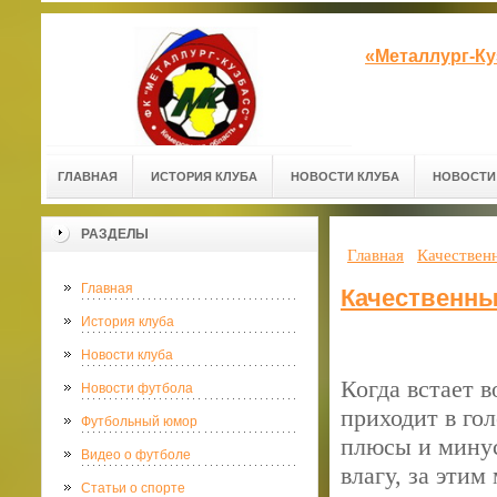
«Металлург-К
ГЛАВНАЯ
ИСТОРИЯ КЛУБА
НОВОСТИ КЛУБА
НОВОСТИ
РАЗДЕЛЫ
Главная
Качественн
Главная
Качественны
История клуба
Новости клуба
Когда встает в
Новости футбола
приходит в гол
Футбольный юмор
плюсы и минус
Видео о футболе
влагу, за этим
Статьи о спорте