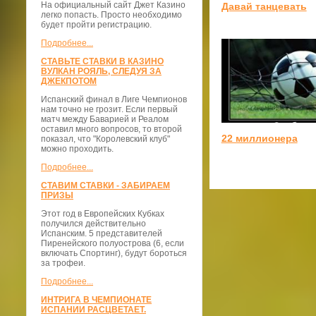
На официальный сайт Джет Казино
Давай танцевать
легко попасть. Просто необходимо
будет пройти регистрацию.
Подробнее...
СТАВЬТЕ СТАВКИ В КАЗИНО
ВУЛКАН РОЯЛЬ, СЛЕДУЯ ЗА
ДЖЕКПОТОМ
Испанский финал в Лиге Чемпионов
нам точно не грозит. Если первый
матч между Баварией и Реалом
оставил много вопросов, то второй
22 миллионера
показал, что "Королевский клуб"
можно проходить.
Подробнее...
СТАВИМ СТАВКИ - ЗАБИРАЕМ
ПРИЗЫ
Этот год в Европейских Кубках
получился действительно
Испанским. 5 представителей
Пиренейского полуострова (6, если
включать Спортинг), будут бороться
за трофеи.
Подробнее...
ИНТРИГА В ЧЕМПИОНАТЕ
ИСПАНИИ РАСЦВЕТАЕТ.