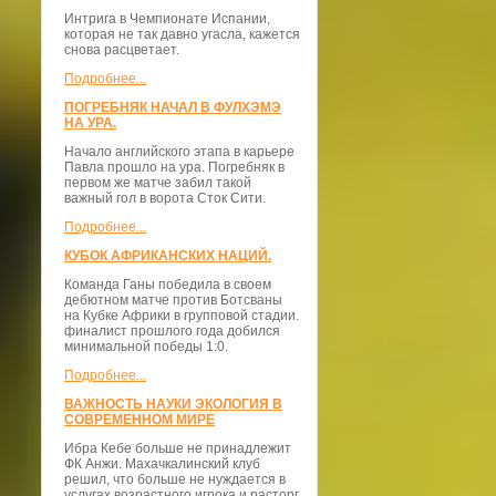
Интрига в Чемпионате Испании,
которая не так давно угасла, кажется
снова расцветает.
Подробнее...
ПОГРЕБНЯК НАЧАЛ В ФУЛХЭМЭ
НА УРА.
Начало английского этапа в карьере
Павла прошло на ура. Погребняк в
первом же матче забил такой
важный гол в ворота Сток Сити.
Подробнее...
КУБОК АФРИКАНСКИХ НАЦИЙ.
Команда Ганы победила в своем
дебютном матче против Ботсваны
на Кубке Африки в групповой стадии.
финалист прошлого года добился
минимальной победы 1:0.
Подробнее...
ВАЖНОСТЬ НАУКИ ЭКОЛОГИЯ В
СОВРЕМЕННОМ МИРЕ
Ибра Кебе больше не принадлежит
ФК Анжи. Махачкалинский клуб
решил, что больше не нуждается в
услугах возрастного игрока и расторг