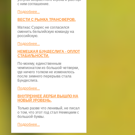
с ним соглашение.
Подробнее...
ВЕСТИ С РЫНКА ТРАНСФЕРОВ.
Матиас Суарес не согласился
сменить бельгийскую команду на
российскую.
Подробнее...
НЕМЕЦКАЯ БУНДЕСЛИГА - ОПЛОТ
СТАБИЛЬНОСТИ.
По-моему, единственным
чемпионатом из большой четверки,
где ничего толком не изменилось
после зимнего перерыва стала
Бундеслига.
Подробнее...
ВНУТРЕННЕЕ ДЕРБИ ВЫШЛО НА
НОВЫЙ УРОВЕНЬ.
Только разве что ленивый, не писал
о том, что этот год стал Немецким с
большой буквы.
Подробнее...