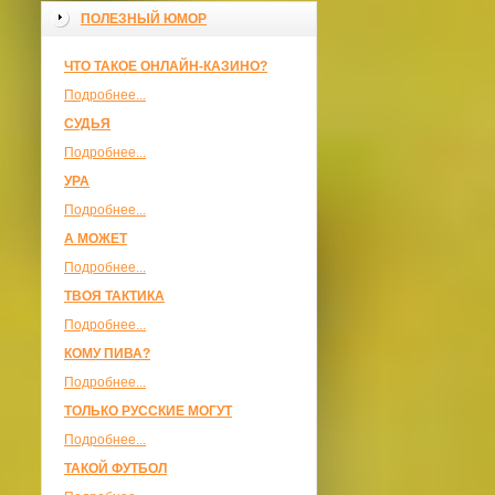
ПОЛЕЗНЫЙ ЮМОР
ЧТО ТАКОЕ ОНЛАЙН-КАЗИНО?
Подробнее...
СУДЬЯ
Подробнее...
УРА
Подробнее...
А МОЖЕТ
Подробнее...
ТВОЯ ТАКТИКА
Подробнее...
КОМУ ПИВА?
Подробнее...
ТОЛЬКО РУССКИЕ МОГУТ
Подробнее...
ТАКОЙ ФУТБОЛ