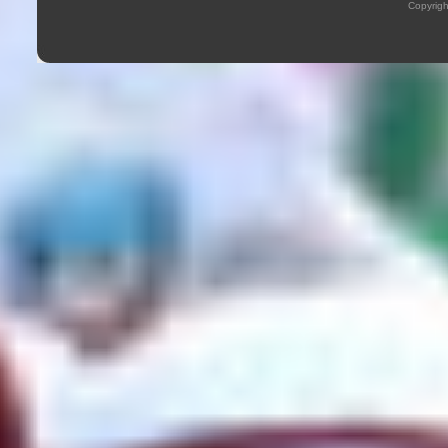
Copyrig