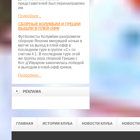
представителей был перенаправлен
им.
Подробнее...
СБОРНЫЕ КОЛУМБИИ И ГРЕЦИИ
ВЫШЛИ В ПЛЕЙ-ОФФ
Футболисты Колумбии разгромили
сборную Японии минувшей ночью в
матче за выход в плей-офф в
последнем туре в группе «С» со
счетом 4:1. В последнем туре этой
же группы игра сборной Греции с
Кот-д’Ивуаром закончилась победой
и выходом в плей-офф греков.
Подробнее...
РЕКЛАМА
ГЛАВНАЯ
ИСТОРИЯ КЛУБА
НОВОСТИ КЛУБА
НОВОСТИ