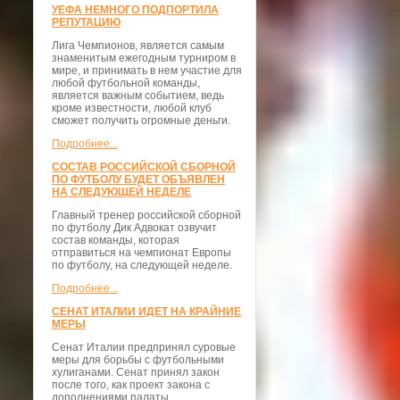
УЕФА НЕМНОГО ПОДПОРТИЛА
РЕПУТАЦИЮ
Лига Чемпионов, является самым
знаменитым ежегодным турниром в
мире, и принимать в нем участие для
любой футбольной команды,
является важным событием, ведь
кроме известности, любой клуб
сможет получить огромные деньги.
Подробнее...
СОСТАВ РОССИЙСКОЙ СБОРНОЙ
ПО ФУТБОЛУ БУДЕТ ОБЪЯВЛЕН
НА СЛЕДУЮЩЕЙ НЕДЕЛЕ
Главный тренер российской сборной
по футболу Дик Адвокат озвучит
состав команды, которая
отправиться на чемпионат Европы
по футболу, на следующей неделе.
Подробнее...
СЕНАТ ИТАЛИИ ИДЕТ НА КРАЙНИЕ
МЕРЫ
Сенат Италии предпринял суровые
меры для борьбы с футбольными
хулиганами. Сенат принял закон
после того, как проект закона с
дополнениями палаты