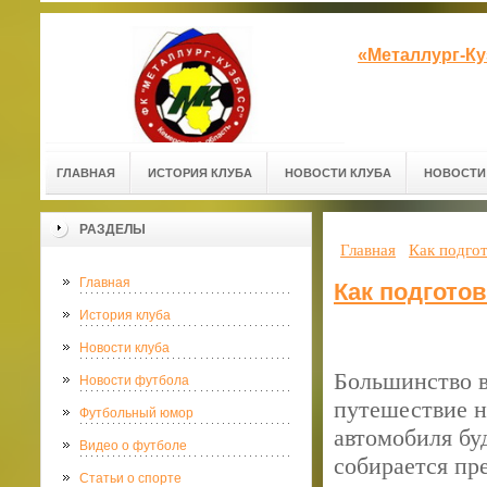
«Металлург-К
ГЛАВНАЯ
ИСТОРИЯ КЛУБА
НОВОСТИ КЛУБА
НОВОСТИ
РАЗДЕЛЫ
Главная
Как подгот
Главная
Как подгото
История клуба
Новости клуба
Большинство в
Новости футбола
путешествие н
Футбольный юмор
автомобиля бу
Видео о футболе
собирается пр
Статьи о спорте