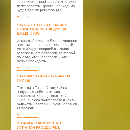
На официальный сайт Джет Казино
легко попасть. Просто необходимо
будет пройти регистрацию.
Подробнее...
СТАВЬТЕ СТАВКИ В КАЗИНО
ВУЛКАН РОЯЛЬ, СЛЕДУЯ ЗА
ДЖЕКПОТОМ
Испанский финал в Лиге Чемпионов
нам точно не грозит. Если первый
матч между Баварией и Реалом
оставил много вопросов, то второй
показал, что "Королевский клуб"
можно проходить.
Подробнее...
СТАВИМ СТАВКИ - ЗАБИРАЕМ
ПРИЗЫ
Этот год в Европейских Кубках
получился действительно
Испанским. 5 представителей
Пиренейского полуострова (6, если
включать Спортинг), будут бороться
за трофеи.
Подробнее...
ИНТРИГА В ЧЕМПИОНАТЕ
ИСПАНИИ РАСЦВЕТАЕТ.