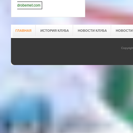
drobemet.com
ГЛАВНАЯ
ИСТОРИЯ КЛУБА
НОВОСТИ КЛУБА
НОВОСТИ
Copyrig