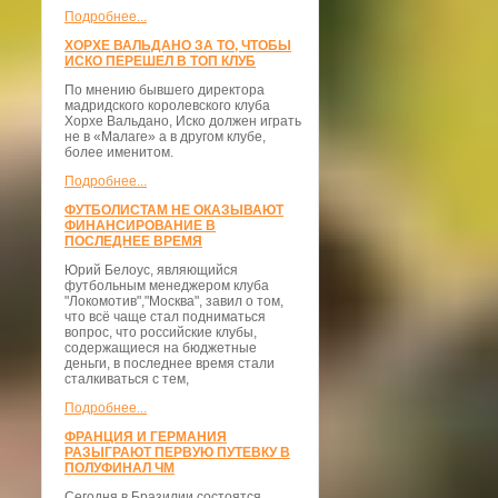
Подробнее...
ХОРХЕ ВАЛЬДАНО ЗА ТО, ЧТОБЫ
ИСКО ПЕРЕШЕЛ В ТОП КЛУБ
По мнению бывшего директора
мадридского королевского клуба
Хорхе Вальдано, Иско должен играть
не в «Малаге» а в другом клубе,
более именитом.
Подробнее...
ФУТБОЛИСТАМ НЕ ОКАЗЫВАЮТ
ФИНАНСИРОВАНИЕ В
ПОСЛЕДНЕЕ ВРЕМЯ
Юрий Белоус, являющийся
футбольным менеджером клуба
"Локомотив","Москва", завил о том,
что всё чаще стал подниматься
вопрос, что российские клубы,
содержащиеся на бюджетные
деньги, в последнее время стали
сталкиваться с тем,
Подробнее...
ФРАНЦИЯ И ГЕРМАНИЯ
РАЗЫГРАЮТ ПЕРВУЮ ПУТЕВКУ В
ПОЛУФИНАЛ ЧМ
Сегодня в Бразилии состоятся