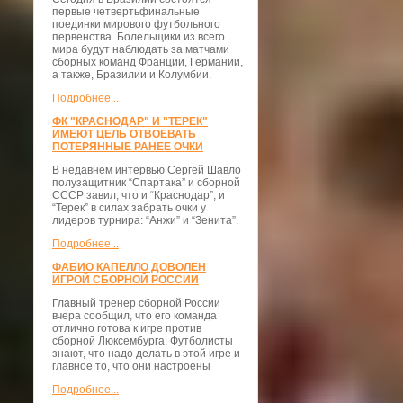
первые четвертьфинальные
поединки мирового футбольного
первенства. Болельщики из всего
мира будут наблюдать за матчами
сборных команд Франции, Германии,
а также, Бразилии и Колумбии.
Подробнее...
ФК "КРАСНОДАР" И "ТЕРЕК"
ИМЕЮТ ЦЕЛЬ ОТВОЕВАТЬ
ПОТЕРЯННЫЕ РАНЕЕ ОЧКИ
В недавнем интервью Сергей Шавло
полузащитник “Спартака” и сборной
СССР завил, что и “Краснодар”, и
“Терек” в силах забрать очки у
лидеров турнира: “Анжи” и “Зенита”.
Подробнее...
ФАБИО КАПЕЛЛО ДОВОЛЕН
ИГРОЙ СБОРНОЙ РОССИИ
Главный тренер сборной России
вчера сообщил, что его команда
отлично готова к игре против
сборной Люксембурга. Футболисты
знают, что надо делать в этой игре и
главное то, что они настроены
Подробнее...