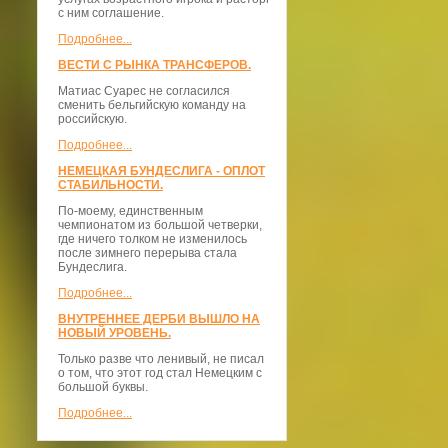
с ним соглашение.
Подробнее...
ВЕСТИ С РЫНКА ТРАНСФЕРОВ.
Матиас Суарес не согласился
сменить бельгийскую команду на
российскую.
Подробнее...
НЕМЕЦКАЯ БУНДЕСЛИГА - ОПЛОТ
СТАБИЛЬНОСТИ.
По-моему, единственным
чемпионатом из большой четверки,
где ничего толком не изменилось
после зимнего перерыва стала
Бундеслига.
Подробнее...
ВНУТРЕННЕЕ ДЕРБИ ВЫШЛО НА
НОВЫЙ УРОВЕНЬ.
Только разве что ленивый, не писал
о том, что этот год стал Немецким с
большой буквы.
Подробнее...