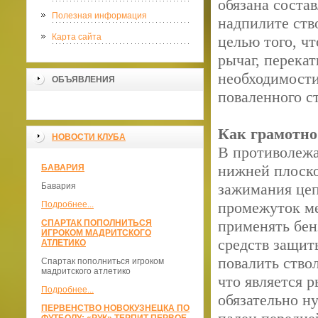
обязана соста
Полезная информация
надпилите ств
Карта сайта
целью того, ч
рычаг, перекат
необходимости
ОБЪЯВЛЕНИЯ
поваленного с
Как грамотно
НОВОСТИ КЛУБА
В противолежа
нижней плоско
БАВАРИЯ
зажимания цеп
Бавария
промежуток ме
Подробнее...
применять бен
СПАРТАК ПОПОЛНИТЬСЯ
ИГРОКОМ МАДРИТСКОГО
средств защит
АТЛЕТИКО
повалить ство
Спартак пополниться игроком
мадритского атлетико
что является 
Подробнее...
обязательно н
ПЕРВЕНСТВО НОВОКУЗНЕЦКА ПО