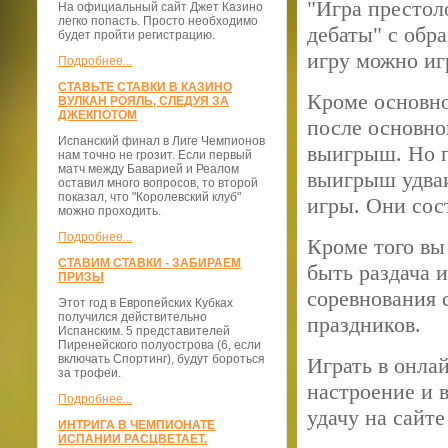
"Игра престол
На официальный сайт Джет Казино
легко попасть. Просто необходимо
дебаты" с обр
будет пройти регистрацию.
игру можно иг
Подробнее...
СТАВЬТЕ СТАВКИ В КАЗИНО
Кроме основно
ВУЛКАН РОЯЛЬ, СЛЕДУЯ ЗА
ДЖЕКПОТОМ
после основно
Испанский финал в Лиге Чемпионов
выигрыш. Но п
нам точно не грозит. Если первый
матч между Баварией и Реалом
выигрыш удваи
оставил много вопросов, то второй
показал, что "Королевский клуб"
игры. Они сос
можно проходить.
Подробнее...
Кроме того вы
СТАВИМ СТАВКИ - ЗАБИРАЕМ
быть раздача 
ПРИЗЫ
соревнования 
Этот год в Европейских Кубках
получился действительно
праздников.
Испанским. 5 представителей
Пиренейского полуострова (6, если
включать Спортинг), будут бороться
Играть в онла
за трофеи.
настроение и 
Подробнее...
удачу на сайте
ИНТРИГА В ЧЕМПИОНАТЕ
ИСПАНИИ РАСЦВЕТАЕТ.