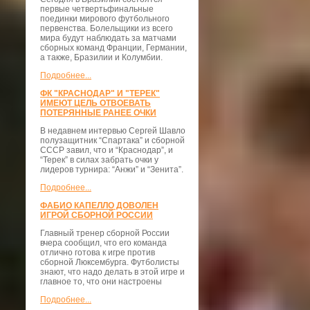
первые четвертьфинальные
поединки мирового футбольного
первенства. Болельщики из всего
мира будут наблюдать за матчами
сборных команд Франции, Германии,
а также, Бразилии и Колумбии.
Подробнее...
ФК "КРАСНОДАР" И "ТЕРЕК"
ИМЕЮТ ЦЕЛЬ ОТВОЕВАТЬ
ПОТЕРЯННЫЕ РАНЕЕ ОЧКИ
В недавнем интервью Сергей Шавло
полузащитник “Спартака” и сборной
СССР завил, что и “Краснодар”, и
“Терек” в силах забрать очки у
лидеров турнира: “Анжи” и “Зенита”.
Подробнее...
ФАБИО КАПЕЛЛО ДОВОЛЕН
ИГРОЙ СБОРНОЙ РОССИИ
Главный тренер сборной России
вчера сообщил, что его команда
отлично готова к игре против
сборной Люксембурга. Футболисты
знают, что надо делать в этой игре и
главное то, что они настроены
Подробнее...