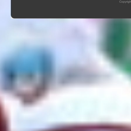
Copyrig