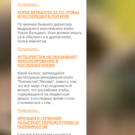
Подробнее...
ХОРХЕ ВАЛЬДАНО ЗА ТО, ЧТОБЫ
ИСКО ПЕРЕШЕЛ В ТОП КЛУБ
По мнению бывшего директора
мадридского королевского клуба
Хорхе Вальдано, Иско должен играть
не в «Малаге» а в другом клубе,
более именитом.
Подробнее...
ФУТБОЛИСТАМ НЕ ОКАЗЫВАЮТ
ФИНАНСИРОВАНИЕ В
ПОСЛЕДНЕЕ ВРЕМЯ
Юрий Белоус, являющийся
футбольным менеджером клуба
"Локомотив","Москва", завил о том,
что всё чаще стал подниматься
вопрос, что российские клубы,
содержащиеся на бюджетные
деньги, в последнее время стали
сталкиваться с тем,
Подробнее...
ФРАНЦИЯ И ГЕРМАНИЯ
РАЗЫГРАЮТ ПЕРВУЮ ПУТЕВКУ В
ПОЛУФИНАЛ ЧМ
Сегодня в Бразилии состоятся