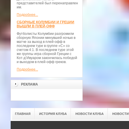
представителей был перенаправлен
им.
Подробнее...
СБОРНЫЕ КОЛУМБИИ И ГРЕЦИИ
ВЫШЛИ В ПЛЕЙ-ОФФ
Футболисты Колумбии разгромили
сборную Японии минувшей ночью в
матче за выход в плей-офф в
последнем туре в группе «С» со
счетом 4:1. В последнем туре этой
же группы игра сборной Греции с
Кот-д’Ивуаром закончилась победой
и выходом в плей-офф греков.
Подробнее...
РЕКЛАМА
ГЛАВНАЯ
ИСТОРИЯ КЛУБА
НОВОСТИ КЛУБА
НОВОСТИ