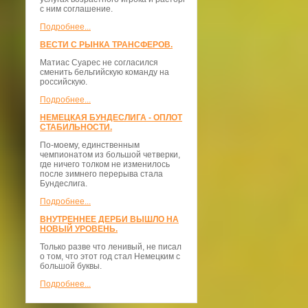
с ним соглашение.
Подробнее...
ВЕСТИ С РЫНКА ТРАНСФЕРОВ.
Матиас Суарес не согласился
сменить бельгийскую команду на
российскую.
Подробнее...
НЕМЕЦКАЯ БУНДЕСЛИГА - ОПЛОТ
СТАБИЛЬНОСТИ.
По-моему, единственным
чемпионатом из большой четверки,
где ничего толком не изменилось
после зимнего перерыва стала
Бундеслига.
Подробнее...
ВНУТРЕННЕЕ ДЕРБИ ВЫШЛО НА
НОВЫЙ УРОВЕНЬ.
Только разве что ленивый, не писал
о том, что этот год стал Немецким с
большой буквы.
Подробнее...