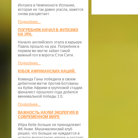
Интрига в Чемпионате Испании,
которая не так давно угасла, кажется
снова расцветает.
Подробнее...
ПОГРЕБНЯК НАЧАЛ В ФУЛХЭМЭ
НА УРА.
Начало английского этапа в карьере
Павла прошло на ура. Погребняк в
первом же матче забил такой
важный гол в ворота Сток Сити.
Подробнее...
КУБОК АФРИКАНСКИХ НАЦИЙ.
Команда Ганы победила в своем
дебютном матче против Ботсваны
на Кубке Африки в групповой стадии.
финалист прошлого года добился
минимальной победы 1:0.
Подробнее...
ВАЖНОСТЬ НАУКИ ЭКОЛОГИЯ В
СОВРЕМЕННОМ МИРЕ
Ибра Кебе больше не принадлежит
ФК Анжи. Махачкалинский клуб
решил, что больше не нуждается в
услугах возрастного игрока и расторг