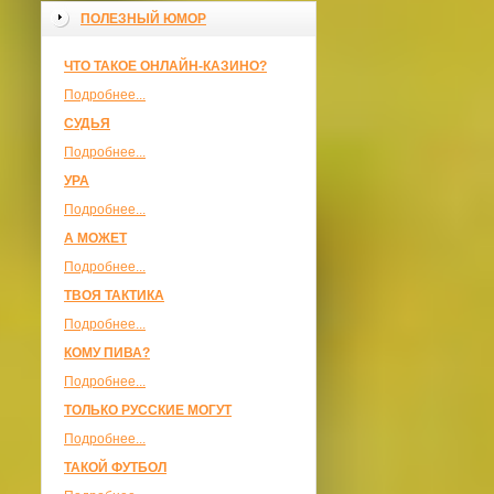
ПОЛЕЗНЫЙ ЮМОР
ЧТО ТАКОЕ ОНЛАЙН-КАЗИНО?
Подробнее...
СУДЬЯ
Подробнее...
УРА
Подробнее...
А МОЖЕТ
Подробнее...
ТВОЯ ТАКТИКА
Подробнее...
КОМУ ПИВА?
Подробнее...
ТОЛЬКО РУССКИЕ МОГУТ
Подробнее...
ТАКОЙ ФУТБОЛ