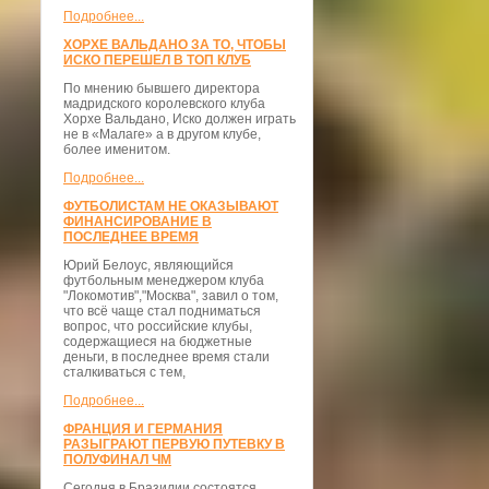
Подробнее...
ХОРХЕ ВАЛЬДАНО ЗА ТО, ЧТОБЫ
ИСКО ПЕРЕШЕЛ В ТОП КЛУБ
По мнению бывшего директора
мадридского королевского клуба
Хорхе Вальдано, Иско должен играть
не в «Малаге» а в другом клубе,
более именитом.
Подробнее...
ФУТБОЛИСТАМ НЕ ОКАЗЫВАЮТ
ФИНАНСИРОВАНИЕ В
ПОСЛЕДНЕЕ ВРЕМЯ
Юрий Белоус, являющийся
футбольным менеджером клуба
"Локомотив","Москва", завил о том,
что всё чаще стал подниматься
вопрос, что российские клубы,
содержащиеся на бюджетные
деньги, в последнее время стали
сталкиваться с тем,
Подробнее...
ФРАНЦИЯ И ГЕРМАНИЯ
РАЗЫГРАЮТ ПЕРВУЮ ПУТЕВКУ В
ПОЛУФИНАЛ ЧМ
Сегодня в Бразилии состоятся