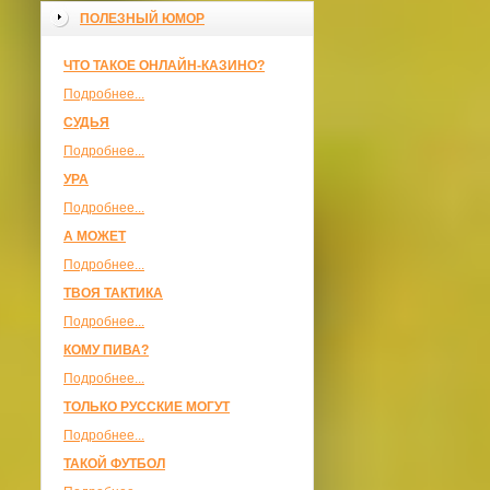
ПОЛЕЗНЫЙ ЮМОР
ЧТО ТАКОЕ ОНЛАЙН-КАЗИНО?
Подробнее...
СУДЬЯ
Подробнее...
УРА
Подробнее...
А МОЖЕТ
Подробнее...
ТВОЯ ТАКТИКА
Подробнее...
КОМУ ПИВА?
Подробнее...
ТОЛЬКО РУССКИЕ МОГУТ
Подробнее...
ТАКОЙ ФУТБОЛ