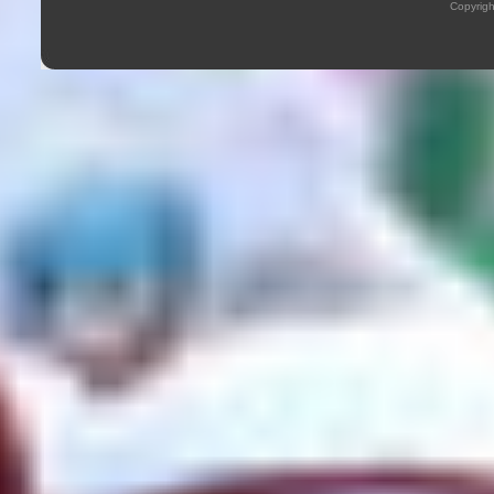
Copyrig