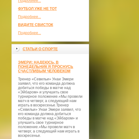
Подробнее...
ФУТБОЛ УЖЕ НЕ ТОТ
Подробнее...
ВИДИТЕ СВИСТОК
Подробнее...
СТАТЬИ О СПОРТЕ
ЭМЕРИ: НАДЕЮСЬ, В
ПОНЕДЕЛЬНИК Я ПРОСНУСЬ
СЧАСТЛИВЫМ ЧЕЛОВЕКОМ
Тренер «Севильи» Унаи Эмери
заявил, что его команда должна
добиться победы в матче над
«Эйбаром» и улучшить свое
турнирное положение.«Мы провели
матч в четверг, а следующий нам
играть в воскресенье.Тренер
«Севильи» Унаи Эмери заявил, что
его команда должна добиться
победы в матче над «Эйбаром» и
улучшить свое турнирное
положение.«Мы провели матч в
четверг, а следующий нам играть в
воскресенье.