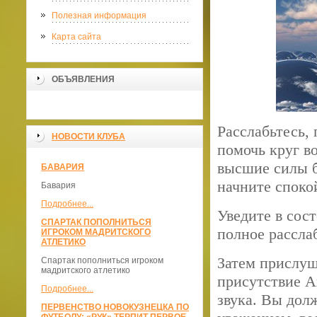
Полезная информация
Карта сайта
ОБЪЯВЛЕНИЯ
Расслабьтесь, 
НОВОСТИ КЛУБА
помочь круг в
высшие силы б
БАВАРИЯ
начните споко
Бавария
Подробнее...
Уведите в сос
СПАРТАК ПОПОЛНИТЬСЯ
полное рассла
ИГРОКОМ МАДРИТСКОГО
АТЛЕТИКО
Затем прислуш
Спартак пополниться игроком
мадритского атлетико
присутствие А
Подробнее...
звука. Вы дол
ПЕРВЕНСТВО НОВОКУЗНЕЦКА ПО