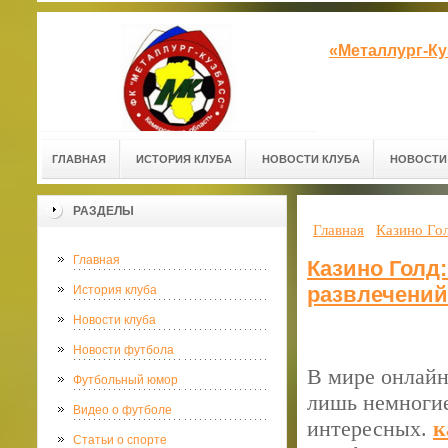
«Металлург-К
ГЛАВНАЯ
ИСТОРИЯ КЛУБА
НОВОСТИ КЛУБА
НОВОСТИ
РАЗДЕЛЫ
Главная
Казино Гол
Главная
Казино Голд
развлечений
История клуба
Новости клуба
Новости футбола
В мире онлайн
Футбольный юмор
лишь немногие
Видео о футболе
интересных.
к
Статьи о спорте