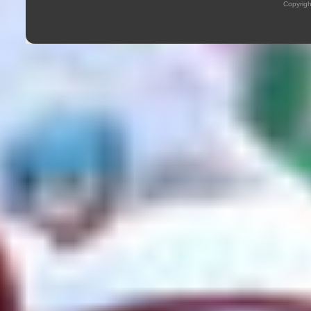
Copyrig