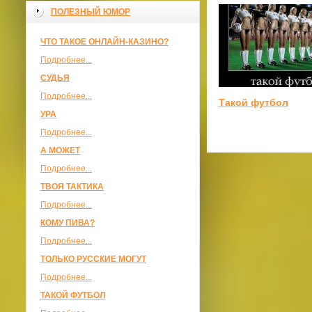
ПОЛЕЗНЫЙ ЮМОР
ЧТО ТАКОЕ ОНЛАЙН-КАЗИНО?
Подробнее...
СУДЬЯ
Подробнее...
Такой футбол
УРА
Подробнее...
А МОЖЕТ
Подробнее...
ТВОЯ ТАКТИКА
Подробнее...
КОМУ ПИВА?
Подробнее...
ТОЛЬКО РУССКИЕ МОГУТ
Подробнее...
ТАКОЙ ФУТБОЛ