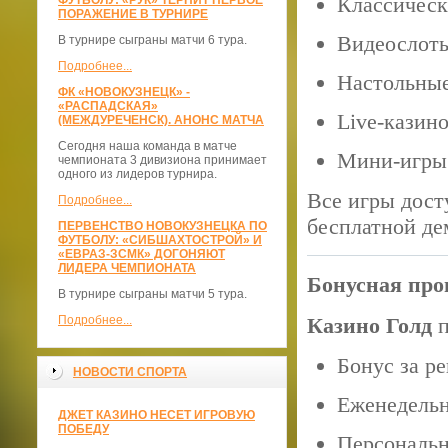
Классическ
ФУТБОЛУ: «РУК» ТЕРПИТ ПЕРВОЕ
ПОРАЖЕНИЕ В ТУРНИРЕ
Видеослоты
В турнире сыграны матчи 6 тура.
Подробнее...
Настольные
ФК «НОВОКУЗНЕЦК» -
«РАСПАДСКАЯ»
Live-казин
(МЕЖДУРЕЧЕНСК). АНОНС МАТЧА
Сегодня наша команда в матче
Мини-игры 
чемпионата 3 дивизиона принимает
одного из лидеров турнира.
Все игры дост
Подробнее...
бесплатной де
ПЕРВЕНСТВО НОВОКУЗНЕЦКА ПО
ФУТБОЛУ: «СИБШАХТОСТРОЙ» И
«ЕВРАЗ-ЗСМК» ДОГОНЯЮТ
ЛИДЕРА ЧЕМПИОНАТА
Бонусная про
В турнире сыграны матчи 5 тура.
Подробнее...
Казино Голд
п
Бонус за р
НОВОСТИ СПОРТА
Еженедельн
ДЖЕТ КАЗИНО НЕСЕТ ИГРОВУЮ
ПОБЕДУ
Персональн