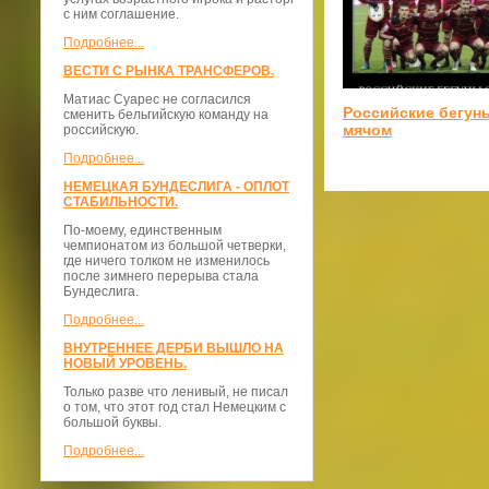
с ним соглашение.
Подробнее...
ВЕСТИ С РЫНКА ТРАНСФЕРОВ.
Матиас Суарес не согласился
Российские бегун
сменить бельгийскую команду на
мячом
российскую.
Подробнее...
НЕМЕЦКАЯ БУНДЕСЛИГА - ОПЛОТ
СТАБИЛЬНОСТИ.
По-моему, единственным
чемпионатом из большой четверки,
где ничего толком не изменилось
после зимнего перерыва стала
Бундеслига.
Подробнее...
ВНУТРЕННЕЕ ДЕРБИ ВЫШЛО НА
НОВЫЙ УРОВЕНЬ.
Только разве что ленивый, не писал
о том, что этот год стал Немецким с
большой буквы.
Подробнее...