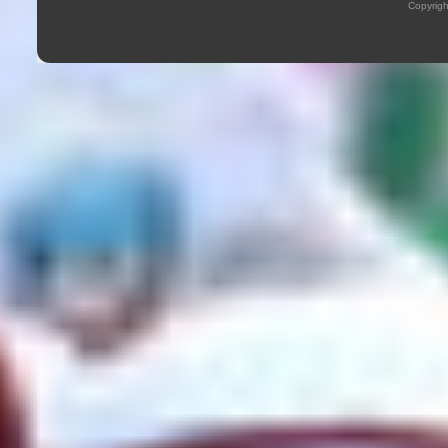
Copyrig