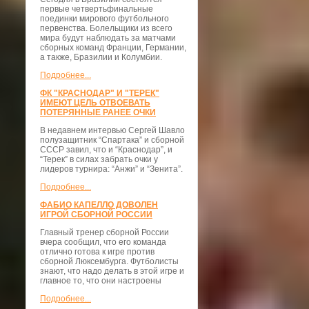
первые четвертьфинальные
поединки мирового футбольного
первенства. Болельщики из всего
мира будут наблюдать за матчами
сборных команд Франции, Германии,
а также, Бразилии и Колумбии.
Подробнее...
ФК "КРАСНОДАР" И "ТЕРЕК"
ИМЕЮТ ЦЕЛЬ ОТВОЕВАТЬ
ПОТЕРЯННЫЕ РАНЕЕ ОЧКИ
В недавнем интервью Сергей Шавло
полузащитник “Спартака” и сборной
СССР завил, что и “Краснодар”, и
“Терек” в силах забрать очки у
лидеров турнира: “Анжи” и “Зенита”.
Подробнее...
ФАБИО КАПЕЛЛО ДОВОЛЕН
ИГРОЙ СБОРНОЙ РОССИИ
Главный тренер сборной России
вчера сообщил, что его команда
отлично готова к игре против
сборной Люксембурга. Футболисты
знают, что надо делать в этой игре и
главное то, что они настроены
Подробнее...