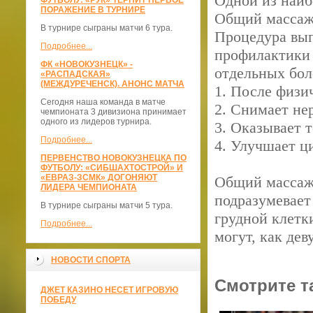
Одной из наиб
ФУТБОЛУ: «РУК» ТЕРПИТ ПЕРВОЕ
ПОРАЖЕНИЕ В ТУРНИРЕ
Общий массаж 
В турнире сыграны матчи 6 тура.
Процедура вып
Подробнее...
профилактики 
ФК «НОВОКУЗНЕЦК» -
отдельных бол
«РАСПАДСКАЯ»
(МЕЖДУРЕЧЕНСК). АНОНС МАТЧА
1. После физи
Сегодня наша команда в матче
2. Снимает не
чемпионата 3 дивизиона принимает
одного из лидеров турнира.
3. Оказывает 
Подробнее...
4. Улучшает ц
ПЕРВЕНСТВО НОВОКУЗНЕЦКА ПО
ФУТБОЛУ: «СИБШАХТОСТРОЙ» И
«ЕВРАЗ-ЗСМК» ДОГОНЯЮТ
Общий массаж
ЛИДЕРА ЧЕМПИОНАТА
подразумевает 
В турнире сыграны матчи 5 тура.
грудной клетк
Подробнее...
могут, как дев
НОВОСТИ СПОРТА
Смотрите т
ДЖЕТ КАЗИНО НЕСЕТ ИГРОВУЮ
ПОБЕДУ