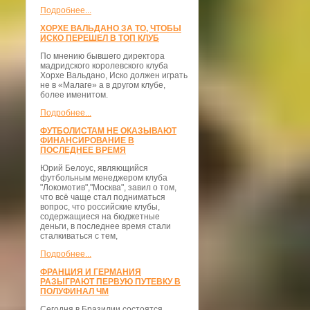
Подробнее...
ХОРХЕ ВАЛЬДАНО ЗА ТО, ЧТОБЫ
ИСКО ПЕРЕШЕЛ В ТОП КЛУБ
По мнению бывшего директора
мадридского королевского клуба
Хорхе Вальдано, Иско должен играть
не в «Малаге» а в другом клубе,
более именитом.
Подробнее...
ФУТБОЛИСТАМ НЕ ОКАЗЫВАЮТ
ФИНАНСИРОВАНИЕ В
ПОСЛЕДНЕЕ ВРЕМЯ
Юрий Белоус, являющийся
футбольным менеджером клуба
"Локомотив","Москва", завил о том,
что всё чаще стал подниматься
вопрос, что российские клубы,
содержащиеся на бюджетные
деньги, в последнее время стали
сталкиваться с тем,
Подробнее...
ФРАНЦИЯ И ГЕРМАНИЯ
РАЗЫГРАЮТ ПЕРВУЮ ПУТЕВКУ В
ПОЛУФИНАЛ ЧМ
Сегодня в Бразилии состоятся