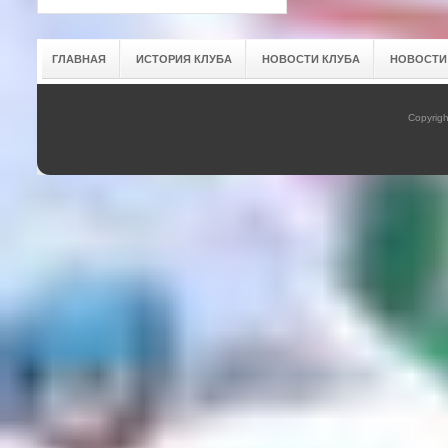
ГЛАВНАЯ
ИСТОРИЯ КЛУБА
НОВОСТИ КЛУБА
НОВОСТИ
Copyrig