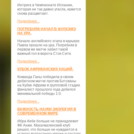
Интрига в Чемпионате Испании,
которая не так давно угасла, кажется
снова расцветает.
Подробнее...
ПОГРЕБНЯК НАЧАЛ В ФУЛХЭМЭ
НА УРА.
Начало английского этапа в карьере
Павла прошло на ура. Погребняк в
первом же матче забил такой
важный гол в ворота Сток Сити.
Подробнее...
КУБОК АФРИКАНСКИХ НАЦИЙ.
Команда Ганы победила в своем
дебютном матче против Ботсваны
на Кубке Африки в групповой стадии.
финалист прошлого года добился
минимальной победы 1:0.
Подробнее...
ВАЖНОСТЬ НАУКИ ЭКОЛОГИЯ В
СОВРЕМЕННОМ МИРЕ
Ибра Кебе больше не принадлежит
ФК Анжи. Махачкалинский клуб
решил, что больше не нуждается в
услугах возрастного игрока и расторг