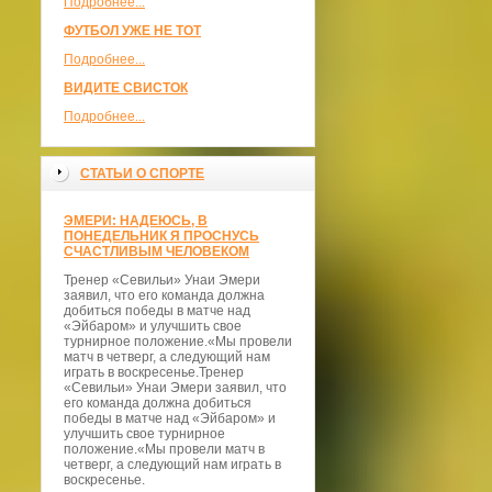
Подробнее...
ФУТБОЛ УЖЕ НЕ ТОТ
Подробнее...
ВИДИТЕ СВИСТОК
Подробнее...
СТАТЬИ О СПОРТЕ
ЭМЕРИ: НАДЕЮСЬ, В
ПОНЕДЕЛЬНИК Я ПРОСНУСЬ
СЧАСТЛИВЫМ ЧЕЛОВЕКОМ
Тренер «Севильи» Унаи Эмери
заявил, что его команда должна
добиться победы в матче над
«Эйбаром» и улучшить свое
турнирное положение.«Мы провели
матч в четверг, а следующий нам
играть в воскресенье.Тренер
«Севильи» Унаи Эмери заявил, что
его команда должна добиться
победы в матче над «Эйбаром» и
улучшить свое турнирное
положение.«Мы провели матч в
четверг, а следующий нам играть в
воскресенье.