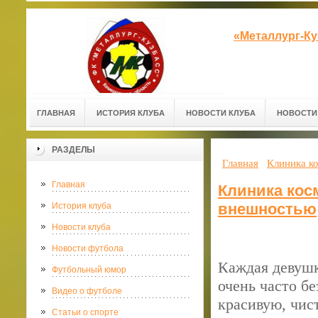
«Металлург-К
ГЛАВНАЯ
ИСТОРИЯ КЛУБА
НОВОСТИ КЛУБА
НОВОСТИ
РАЗДЕЛЫ
Главная
Клиника к
Главная
Клиника кос
внешностью
История клуба
Новости клуба
Новости футбола
Каждая девушк
Футбольный юмор
очень часто б
Видео о футболе
красивую, чис
Статьи о спорте