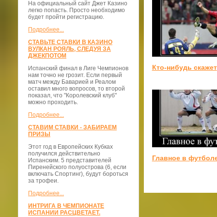
На официальный сайт Джет Казино
легко попасть. Просто необходимо
будет пройти регистрацию.
Подробнее...
СТАВЬТЕ СТАВКИ В КАЗИНО
ВУЛКАН РОЯЛЬ, СЛЕДУЯ ЗА
ДЖЕКПОТОМ
Кто-нибудь скажет
Испанский финал в Лиге Чемпионов
нам точно не грозит. Если первый
матч между Баварией и Реалом
оставил много вопросов, то второй
показал, что "Королевский клуб"
можно проходить.
Подробнее...
СТАВИМ СТАВКИ - ЗАБИРАЕМ
ПРИЗЫ
Этот год в Европейских Кубках
получился действительно
Главное в футбол
Испанским. 5 представителей
Пиренейского полуострова (6, если
включать Спортинг), будут бороться
за трофеи.
Подробнее...
ИНТРИГА В ЧЕМПИОНАТЕ
ИСПАНИИ РАСЦВЕТАЕТ.