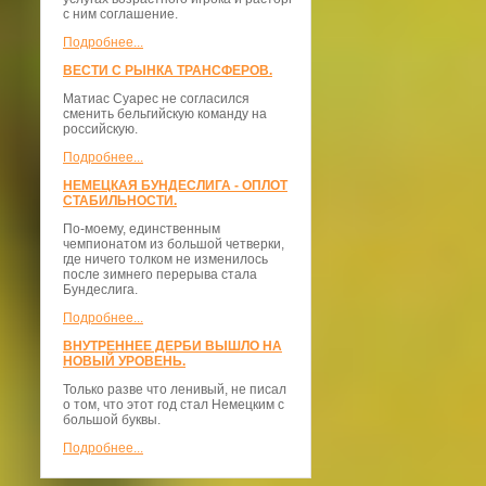
с ним соглашение.
Подробнее...
ВЕСТИ С РЫНКА ТРАНСФЕРОВ.
Матиас Суарес не согласился
сменить бельгийскую команду на
российскую.
Подробнее...
НЕМЕЦКАЯ БУНДЕСЛИГА - ОПЛОТ
СТАБИЛЬНОСТИ.
По-моему, единственным
чемпионатом из большой четверки,
где ничего толком не изменилось
после зимнего перерыва стала
Бундеслига.
Подробнее...
ВНУТРЕННЕЕ ДЕРБИ ВЫШЛО НА
НОВЫЙ УРОВЕНЬ.
Только разве что ленивый, не писал
о том, что этот год стал Немецким с
большой буквы.
Подробнее...