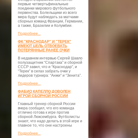
первые четвертьфинальные
поединки мирового футбольного
первенства. Болельщики из всего
мира будут наблюдать за матчами
сборных команд Франции, Германии,
а также, Бразилии и Колумбии.
Подробнее...
ФК "КРАСНОДАР" И "ТЕРЕК"
ИМЕЮТ ЦЕЛЬ ОТВОЕВАТЬ
ПОТЕРЯННЫЕ РАНЕЕ ОЧКИ
В недавнем интервью Сергей Шавло
полузащитник “Спартака” и сборной
СССР завил, что и “Краснодар”, и
“Терек” в силах забрать очки у
лидеров турнира: “Анжи” и “Зенита”.
Подробнее...
ФАБИО КАПЕЛЛО ДОВОЛЕН
ИГРОЙ СБОРНОЙ РОССИИ
Главный тренер сборной России
вчера сообщил, что его команда
отлично готова к игре против
сборной Люксембурга. Футболисты
знают, что надо делать в этой игре и
главное то, что они настроены
Подробнее...