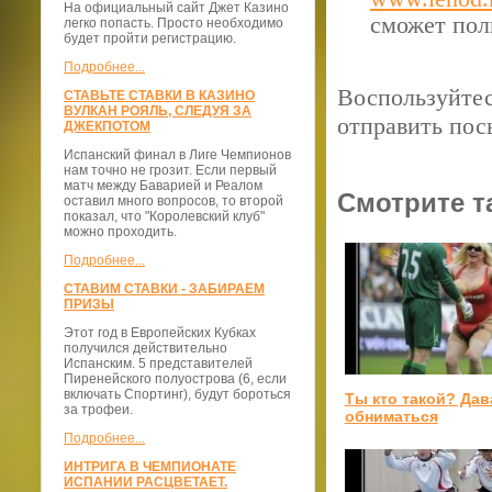
На официальный сайт Джет Казино
сможет пол
легко попасть. Просто необходимо
будет пройти регистрацию.
Подробнее...
Воспользуйтес
СТАВЬТЕ СТАВКИ В КАЗИНО
ВУЛКАН РОЯЛЬ, СЛЕДУЯ ЗА
отправить пос
ДЖЕКПОТОМ
Испанский финал в Лиге Чемпионов
нам точно не грозит. Если первый
матч между Баварией и Реалом
Смотрите т
оставил много вопросов, то второй
показал, что "Королевский клуб"
можно проходить.
Подробнее...
СТАВИМ СТАВКИ - ЗАБИРАЕМ
ПРИЗЫ
Этот год в Европейских Кубках
получился действительно
Испанским. 5 представителей
Пиренейского полуострова (6, если
включать Спортинг), будут бороться
Ты кто такой? Дав
за трофеи.
обниматься
Подробнее...
ИНТРИГА В ЧЕМПИОНАТЕ
ИСПАНИИ РАСЦВЕТАЕТ.