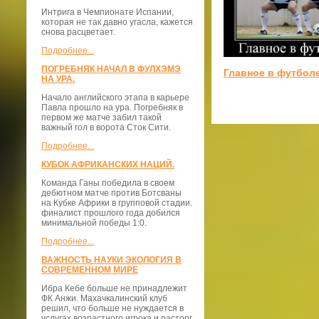
Интрига в Чемпионате Испании,
которая не так давно угасла, кажется
снова расцветает.
Подробнее...
ПОГРЕБНЯК НАЧАЛ В ФУЛХЭМЭ
Главное в футбол
НА УРА.
Начало английского этапа в карьере
Павла прошло на ура. Погребняк в
первом же матче забил такой
важный гол в ворота Сток Сити.
Подробнее...
КУБОК АФРИКАНСКИХ НАЦИЙ.
Команда Ганы победила в своем
дебютном матче против Ботсваны
на Кубке Африки в групповой стадии.
финалист прошлого года добился
минимальной победы 1:0.
Подробнее...
ВАЖНОСТЬ НАУКИ ЭКОЛОГИЯ В
СОВРЕМЕННОМ МИРЕ
Ибра Кебе больше не принадлежит
ФК Анжи. Махачкалинский клуб
решил, что больше не нуждается в
услугах возрастного игрока и расторг