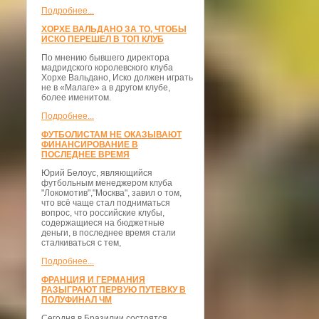
Подробнее...
ХОРХЕ ВАЛЬДАНО ЗА ТО, ЧТОБЫ
ИСКО ПЕРЕШЕЛ В ТОП КЛУБ
По мнению бывшего директора
мадридского королевского клуба
Хорхе Вальдано, Иско должен играть
не в «Малаге» а в другом клубе,
более именитом.
Подробнее...
ФУТБОЛИСТАМ НЕ ОКАЗЫВАЮТ
ФИНАНСИРОВАНИЕ В
ПОСЛЕДНЕЕ ВРЕМЯ
Юрий Белоус, являющийся
футбольным менеджером клуба
"Локомотив","Москва", завил о том,
что всё чаще стал подниматься
вопрос, что российские клубы,
содержащиеся на бюджетные
деньги, в последнее время стали
сталкиваться с тем,
Подробнее...
ФРАНЦИЯ И ГЕРМАНИЯ
РАЗЫГРАЮТ ПЕРВУЮ ПУТЕВКУ В
ПОЛУФИНАЛ ЧМ
Сегодня в Бразилии состоятся