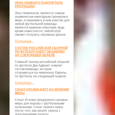
УЕФА НЕМНОГО ПОДПОРТИЛА
РЕПУТАЦИЮ
Лига Чемпионов, является самым
знаменитым ежегодным турниром в
мире, и принимать в нем участие для
любой футбольной команды,
является важным событием, ведь
кроме известности, любой клуб
сможет получить огромные деньги.
Подробнее...
СОСТАВ РОССИЙСКОЙ СБОРНОЙ
ПО ФУТБОЛУ БУДЕТ ОБЪЯВЛЕН
НА СЛЕДУЮЩЕЙ НЕДЕЛЕ
Главный тренер российской сборной
по футболу Дик Адвокат озвучит
состав команды, которая
отправиться на чемпионат Европы
по футболу, на следующей неделе.
Подробнее...
СЕНАТ ИТАЛИИ ИДЕТ НА КРАЙНИЕ
МЕРЫ
Сенат Италии предпринял суровые
меры для борьбы с футбольными
хулиганами. Сенат принял закон
после того, как проект закона с
дополнениями палаты