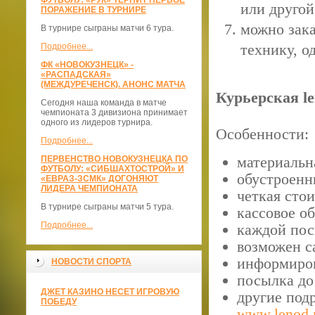
ФУТБОЛУ: «РУК» ТЕРПИТ ПЕРВОЕ
или другой
ПОРАЖЕНИЕ В ТУРНИРЕ
можно зака
В турнире сыграны матчи 6 тура.
технику, о
Подробнее...
ФК «НОВОКУЗНЕЦК» -
«РАСПАДСКАЯ»
(МЕЖДУРЕЧЕНСК). АНОНС МАТЧА
Курьерская le
Сегодня наша команда в матче
чемпионата 3 дивизиона принимает
одного из лидеров турнира.
Особенности:
Подробнее...
материальна
ПЕРВЕНСТВО НОВОКУЗНЕЦКА ПО
ФУТБОЛУ: «СИБШАХТОСТРОЙ» И
обустроенн
«ЕВРАЗ-ЗСМК» ДОГОНЯЮТ
ЛИДЕРА ЧЕМПИОНАТА
четкая сто
В турнире сыграны матчи 5 тура.
кассовое о
Подробнее...
каждой пос
возможен с
информиров
НОВОСТИ СПОРТА
посылка дос
ДЖЕТ КАЗИНО НЕСЕТ ИГРОВУЮ
другие под
ПОБЕДУ
www.lenod.