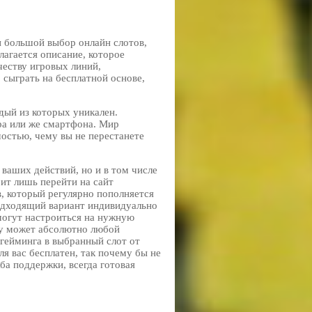
и большой выбор онлайн слотов,
лагается описание, которое
честву игровых линий,
сыграть на бесплатной основе,
дый из которых уникален.
ра или же смартфона. Мир
остью, чему вы не перестанете
 ваших действий, но и в том числе
оит лишь перейти на сайт
, который регулярно пополняется
одходящий вариант индивидуально
могут настроиться на нужную
гру может абсолютно любой
гейминга в выбранный слот от
ля вас бесплатен, так почему бы не
ба поддержки, всегда готовая