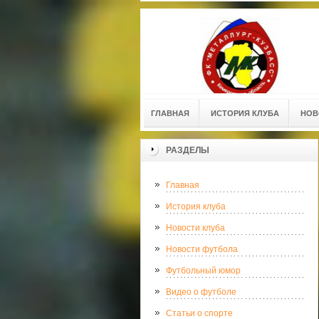
ГЛАВНАЯ
ИСТОРИЯ КЛУБА
НОВ
РАЗДЕЛЫ
Главная
История клуба
Новости клуба
Новости футбола
Футбольный юмор
Видео о футболе
Статьи о спорте