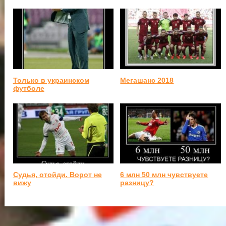
Только в украинском
Мегашанс 2018
футболе
Судья, отойди. Ворот не
6 млн 50 млн чувствуете
вижу
разницу?