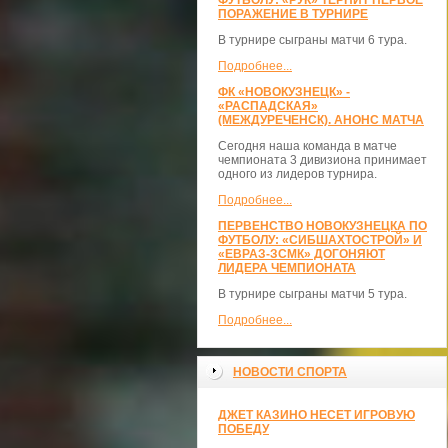
ФУТБОЛУ: «РУК» ТЕРПИТ ПЕРВОЕ
ПОРАЖЕНИЕ В ТУРНИРЕ
В турнире сыграны матчи 6 тура.
Подробнее...
ФК «НОВОКУЗНЕЦК» -
«РАСПАДСКАЯ»
(МЕЖДУРЕЧЕНСК). АНОНС МАТЧА
Сегодня наша команда в матче
чемпионата 3 дивизиона принимает
одного из лидеров турнира.
Подробнее...
ПЕРВЕНСТВО НОВОКУЗНЕЦКА ПО
ФУТБОЛУ: «СИБШАХТОСТРОЙ» И
«ЕВРАЗ-ЗСМК» ДОГОНЯЮТ
ЛИДЕРА ЧЕМПИОНАТА
В турнире сыграны матчи 5 тура.
Подробнее...
НОВОСТИ СПОРТА
ДЖЕТ КАЗИНО НЕСЕТ ИГРОВУЮ
ПОБЕДУ