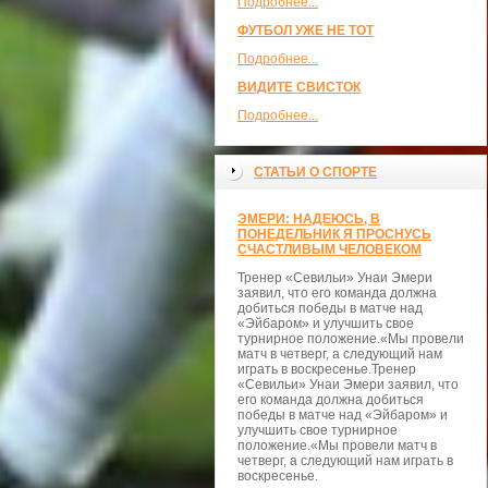
Подробнее...
ФУТБОЛ УЖЕ НЕ ТОТ
Подробнее...
ВИДИТЕ СВИСТОК
Подробнее...
СТАТЬИ О СПОРТЕ
ЭМЕРИ: НАДЕЮСЬ, В
ПОНЕДЕЛЬНИК Я ПРОСНУСЬ
СЧАСТЛИВЫМ ЧЕЛОВЕКОМ
Тренер «Севильи» Унаи Эмери
заявил, что его команда должна
добиться победы в матче над
«Эйбаром» и улучшить свое
турнирное положение.«Мы провели
матч в четверг, а следующий нам
играть в воскресенье.Тренер
«Севильи» Унаи Эмери заявил, что
его команда должна добиться
победы в матче над «Эйбаром» и
улучшить свое турнирное
положение.«Мы провели матч в
четверг, а следующий нам играть в
воскресенье.