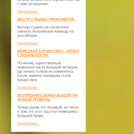
с ним соглашение.
Подробнее...
ВЕСТИ С РЫНКА ТРАНСФЕРОВ.
Матиас Суарес не согласился
сменить бельгийскую команду на
российскую.
Подробнее...
НЕМЕЦКАЯ БУНДЕСЛИГА - ОПЛОТ
СТАБИЛЬНОСТИ.
По-моему, единственным
чемпионатом из большой четверки,
где ничего толком не изменилось
после зимнего перерыва стала
Бундеслига.
Подробнее...
ВНУТРЕННЕЕ ДЕРБИ ВЫШЛО НА
НОВЫЙ УРОВЕНЬ.
Только разве что ленивый, не писал
о том, что этот год стал Немецким с
большой буквы.
Подробнее...