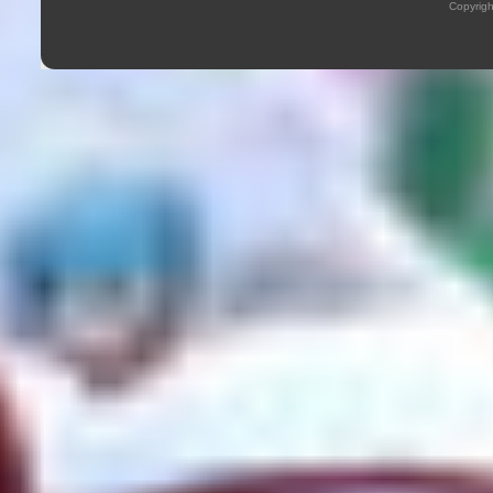
Copyrig