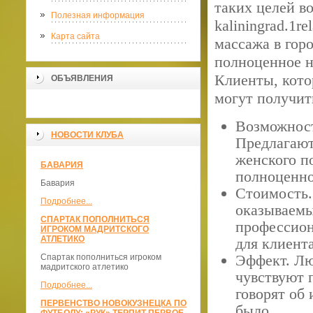
таких целей в
Полезная информация
kaliningrad.1r
Карта сайта
массажа в гор
полноценное н
Клиенты, кото
ОБЪЯВЛЕНИЯ
могут получит
Возможност
НОВОСТИ КЛУБА
Предлагают
женского п
БАВАРИЯ
полноценно
Бавария
Стоимость.
Подробнее...
оказываемы
СПАРТАК ПОПОЛНИТЬСЯ
профессион
ИГРОКОМ МАДРИТСКОГО
АТЛЕТИКО
для клиент
Эффект. Л
Спартак пополниться игроком
мадритского атлетико
чувствуют 
Подробнее...
говорят об
ПЕРВЕНСТВО НОВОКУЗНЕЦКА ПО
было.