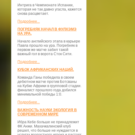
Интрига в Чемпионате Испании,
которая не так давно угасла, кажется
снова расцветает.
Подробнее...
ПОГРЕБНЯК НАЧАЛ В ФУЛХЭМЭ
НА УРА.
Начало английского этапа в карьере
Павла прошло на ура. Погребняк в
первом же матче забил такой
важный гол в ворота Сток Сити.
Подробнее...
КУБОК АФРИКАНСКИХ НАЦИЙ.
Команда Ганы победила в своем
дебютном матче против Ботсваны
на Кубке Африки в групповой стадии.
финалист прошлого года добился
минимальной победы 1:0.
Подробнее...
ВАЖНОСТЬ НАУКИ ЭКОЛОГИЯ В
СОВРЕМЕННОМ МИРЕ
Ибра Кебе больше не принадлежит
ФК Анжи. Махачкалинский клуб
решил, что больше не нуждается в
услугах возрастного игрока и расторг