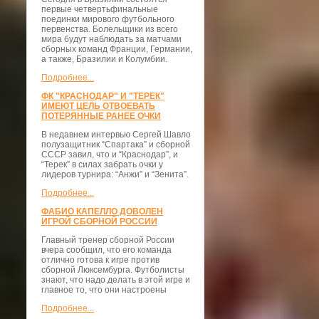
первые четвертьфинальные
поединки мирового футбольного
первенства. Болельщики из всего
мира будут наблюдать за матчами
сборных команд Франции, Германии,
а также, Бразилии и Колумбии.
Подробнее...
ФК "КРАСНОДАР" И "ТЕРЕК"
ИМЕЮТ ЦЕЛЬ ОТВОЕВАТЬ
ПОТЕРЯННЫЕ РАНЕЕ ОЧКИ
В недавнем интервью Сергей Шавло
полузащитник “Спартака” и сборной
СССР завил, что и “Краснодар”, и
“Терек” в силах забрать очки у
лидеров турнира: “Анжи” и “Зенита”.
Подробнее...
ФАБИО КАПЕЛЛО ДОВОЛЕН
ИГРОЙ СБОРНОЙ РОССИИ
Главный тренер сборной России
вчера сообщил, что его команда
отлично готова к игре против
сборной Люксембурга. Футболисты
знают, что надо делать в этой игре и
главное то, что они настроены
Подробнее...