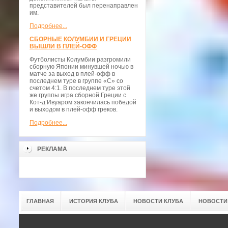
представителей был перенаправлен
им.
Подробнее...
СБОРНЫЕ КОЛУМБИИ И ГРЕЦИИ
ВЫШЛИ В ПЛЕЙ-ОФФ
Футболисты Колумбии разгромили
сборную Японии минувшей ночью в
матче за выход в плей-офф в
последнем туре в группе «С» со
счетом 4:1. В последнем туре этой
же группы игра сборной Греции с
Кот-д’Ивуаром закончилась победой
и выходом в плей-офф греков.
Подробнее...
РЕКЛАМА
ГЛАВНАЯ
ИСТОРИЯ КЛУБА
НОВОСТИ КЛУБА
НОВОСТИ