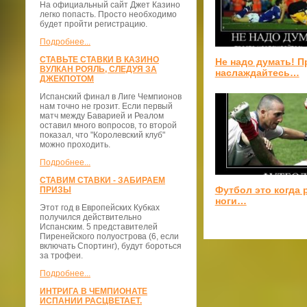
На официальный сайт Джет Казино
легко попасть. Просто необходимо
будет пройти регистрацию.
Подробнее...
СТАВЬТЕ СТАВКИ В КАЗИНО
Не надо думать! П
ВУЛКАН РОЯЛЬ, СЛЕДУЯ ЗА
наслаждайтесь…
ДЖЕКПОТОМ
Испанский финал в Лиге Чемпионов
нам точно не грозит. Если первый
матч между Баварией и Реалом
оставил много вопросов, то второй
показал, что "Королевский клуб"
можно проходить.
Подробнее...
СТАВИМ СТАВКИ - ЗАБИРАЕМ
Футбол это когда 
ПРИЗЫ
ноги…
Этот год в Европейских Кубках
получился действительно
Испанским. 5 представителей
Пиренейского полуострова (6, если
включать Спортинг), будут бороться
за трофеи.
Подробнее...
ИНТРИГА В ЧЕМПИОНАТЕ
ИСПАНИИ РАСЦВЕТАЕТ.