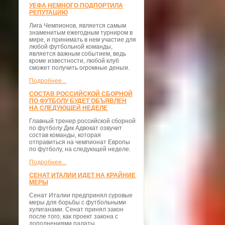
УЕФА НЕМНОГО ПОДПОРТИЛА
РЕПУТАЦИЮ
Лига Чемпионов, является самым
знаменитым ежегодным турниром в
мире, и принимать в нем участие для
любой футбольной команды,
является важным событием, ведь
кроме известности, любой клуб
сможет получить огромные деньги.
Подробнее...
СОСТАВ РОССИЙСКОЙ СБОРНОЙ
ПО ФУТБОЛУ БУДЕТ ОБЪЯВЛЕН
НА СЛЕДУЮЩЕЙ НЕДЕЛЕ
Главный тренер российской сборной
по футболу Дик Адвокат озвучит
состав команды, которая
отправиться на чемпионат Европы
по футболу, на следующей неделе.
Подробнее...
СЕНАТ ИТАЛИИ ИДЕТ НА КРАЙНИЕ
МЕРЫ
Сенат Италии предпринял суровые
меры для борьбы с футбольными
хулиганами. Сенат принял закон
после того, как проект закона с
дополнениями палаты