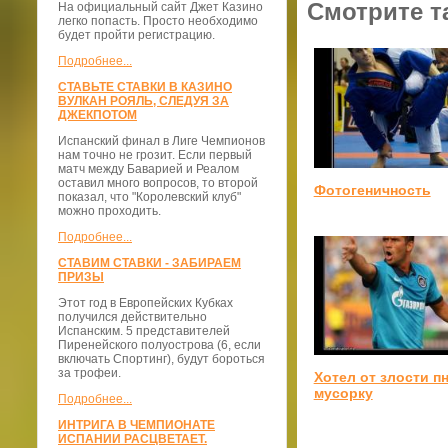
Смотрите т
На официальный сайт Джет Казино
легко попасть. Просто необходимо
будет пройти регистрацию.
Подробнее...
СТАВЬТЕ СТАВКИ В КАЗИНО
ВУЛКАН РОЯЛЬ, СЛЕДУЯ ЗА
ДЖЕКПОТОМ
Испанский финал в Лиге Чемпионов
нам точно не грозит. Если первый
матч между Баварией и Реалом
оставил много вопросов, то второй
Фотогеничность
показал, что "Королевский клуб"
можно проходить.
Подробнее...
СТАВИМ СТАВКИ - ЗАБИРАЕМ
ПРИЗЫ
Этот год в Европейских Кубках
получился действительно
Испанским. 5 представителей
Пиренейского полуострова (6, если
включать Спортинг), будут бороться
за трофеи.
Хотел от злости п
мусорку
Подробнее...
ИНТРИГА В ЧЕМПИОНАТЕ
ИСПАНИИ РАСЦВЕТАЕТ.