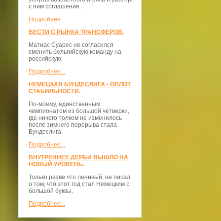
с ним соглашение.
Подробнее...
ВЕСТИ С РЫНКА ТРАНСФЕРОВ.
Матиас Суарес не согласился
сменить бельгийскую команду на
российскую.
Подробнее...
НЕМЕЦКАЯ БУНДЕСЛИГА - ОПЛОТ
СТАБИЛЬНОСТИ.
По-моему, единственным
чемпионатом из большой четверки,
где ничего толком не изменилось
после зимнего перерыва стала
Бундеслига.
Подробнее...
ВНУТРЕННЕЕ ДЕРБИ ВЫШЛО НА
НОВЫЙ УРОВЕНЬ.
Только разве что ленивый, не писал
о том, что этот год стал Немецким с
большой буквы.
Подробнее...