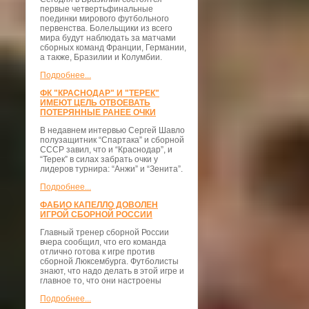
первые четвертьфинальные
поединки мирового футбольного
первенства. Болельщики из всего
мира будут наблюдать за матчами
сборных команд Франции, Германии,
а также, Бразилии и Колумбии.
Подробнее...
ФК "КРАСНОДАР" И "ТЕРЕК"
ИМЕЮТ ЦЕЛЬ ОТВОЕВАТЬ
ПОТЕРЯННЫЕ РАНЕЕ ОЧКИ
В недавнем интервью Сергей Шавло
полузащитник “Спартака” и сборной
СССР завил, что и “Краснодар”, и
“Терек” в силах забрать очки у
лидеров турнира: “Анжи” и “Зенита”.
Подробнее...
ФАБИО КАПЕЛЛО ДОВОЛЕН
ИГРОЙ СБОРНОЙ РОССИИ
Главный тренер сборной России
вчера сообщил, что его команда
отлично готова к игре против
сборной Люксембурга. Футболисты
знают, что надо делать в этой игре и
главное то, что они настроены
Подробнее...