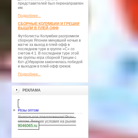
представителей был перенаправлен
им.
Подробнее...
СБОРНЫЕ КОЛУМБИИ И ГРЕЦИИ
ВЫШЛИ В ПЛЕЙ-ОФФ
Футболисты Колумбии разгромили
сборную Японии минувшей ночью в
матче за выход в плей-офф в
последнем туре в группе «С» со
счетом 4:1. В последнем туре этой
же группы игра сборной Греции с
Кот-д’Ивуаром закончилась победой
и выходом в плей-офф греков.
Подробнее...
РЕКЛАМА
Розы оптом
Уникальное предложение! Розы
оптом. Лучшие условия на рынке
9046065.ru