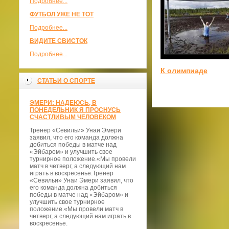
Подробнее...
ФУТБОЛ УЖЕ НЕ ТОТ
Подробнее...
ВИДИТЕ СВИСТОК
Подробнее...
К олимпиаде
СТАТЬИ О СПОРТЕ
ЭМЕРИ: НАДЕЮСЬ, В
ПОНЕДЕЛЬНИК Я ПРОСНУСЬ
СЧАСТЛИВЫМ ЧЕЛОВЕКОМ
Тренер «Севильи» Унаи Эмери
заявил, что его команда должна
добиться победы в матче над
«Эйбаром» и улучшить свое
турнирное положение.«Мы провели
матч в четверг, а следующий нам
играть в воскресенье.Тренер
«Севильи» Унаи Эмери заявил, что
его команда должна добиться
победы в матче над «Эйбаром» и
улучшить свое турнирное
положение.«Мы провели матч в
четверг, а следующий нам играть в
воскресенье.