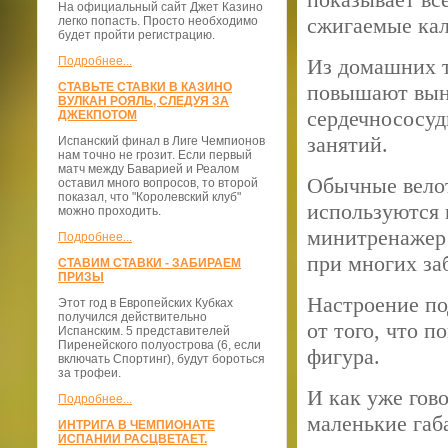
На официальный сайт Джет Казино
сжигаемые кал
легко попасть. Просто необходимо
будет пройти регистрацию.
Подробнее...
Из домашних т
СТАВЬТЕ СТАВКИ В КАЗИНО
повышают вын
ВУЛКАН РОЯЛЬ, СЛЕДУЯ ЗА
сердечнососуд
ДЖЕКПОТОМ
занятий.
Испанский финал в Лиге Чемпионов
нам точно не грозит. Если первый
матч между Баварией и Реалом
Обычные вело
оставил много вопросов, то второй
показал, что "Королевский клуб"
используются 
можно проходить.
минитренажер 
Подробнее...
при многих за
СТАВИМ СТАВКИ - ЗАБИРАЕМ
ПРИЗЫ
Настроение по
Этот год в Европейских Кубках
получился действительно
от того, что п
Испанским. 5 представителей
Пиренейского полуострова (6, если
фигура.
включать Спортинг), будут бороться
за трофеи.
И как уже гово
Подробнее...
маленькие габ
ИНТРИГА В ЧЕМПИОНАТЕ
ИСПАНИИ РАСЦВЕТАЕТ.